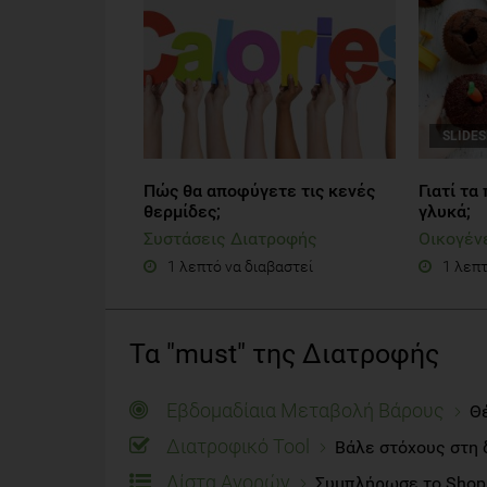
SLIDE
Πώς θα αποφύγετε τις κενές
Γιατί τα
θερμίδες;
γλυκά;
Συστάσεις Διατροφής
Οικογέν
1 λεπτό να διαβαστεί
1 λεπτ
Τα "must" της Διατροφής
Εβδομαδίαια Μεταβολή Βάρους
Θέ
Διατροφικό Tool
Βάλε στόχους στη 
Λίστα Αγορών
Συμπλήρωσε το Shoppi