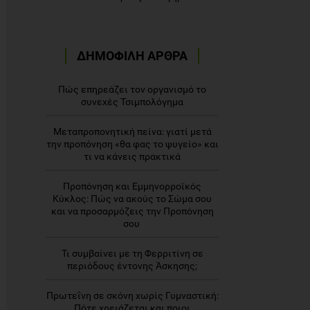
ΔΗΜΟΦΙΛΗ ΑΡΘΡΑ
Πώς επηρεάζει τον οργανισμό το
συνεχές Τσιμπολόγημα
Μεταπροπονητική πείνα: γιατί μετά
την προπόνηση «θα φας το ψυγείο» και
τι να κάνεις πρακτικά
Προπόνηση και Εμμηνορροϊκός
Κύκλος: Πώς να ακούς το Σώμα σου
και να προσαρμόζεις την Προπόνηση
σου
Τι συμβαίνει με τη Φερριτίνη σε
περιόδους έντονης Άσκησης;
Πρωτεΐνη σε σκόνη χωρίς Γυμναστική:
Πότε χρειάζεται και ποιοι