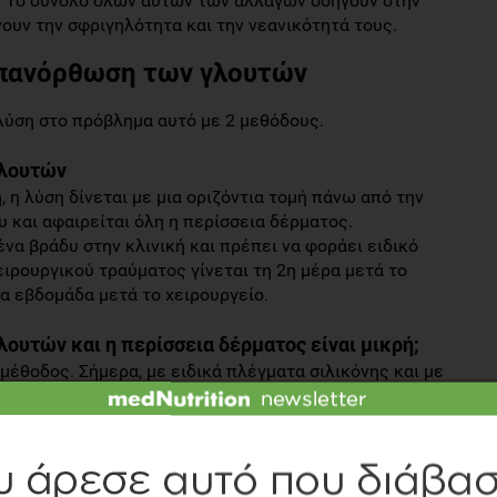
. Το σύνολο όλων αυτών των αλλαγών οδηγούν στην
νουν την σφριγηλότητα και την νεανικότητά τους.
επανόρθωση των γλουτών
λύση στο πρόβλημα αυτό με 2 μεθόδους.
γλουτών
 η λύση δίνεται με μια οριζόντια τομή πάνω από την
υ και αφαιρείται όλη η περίσσεια δέρματος.
να βράδυ στην κλινική και πρέπει να φοράει ειδικό
ειρουργικού τραύματος γίνεται τη 2η μέρα μετά το
ια εβδομάδα μετά το χειρουργείο.
γλουτών και η περίσσεια δέρματος είναι μικρή;
μέθοδος. Σήμερα, με ειδικά πλέγματα σιλικόνης και με
εσογλουτιαία πτυχή, οι γλουτοί μπορούν να ανορθωθούν.
α και γίνεται πιο ελκυστικός στην κάμψη. Το πλέγμα,
ήσεις του σώματος. Η ανόρθωση των γλουτών με την
έμβαση, που δεν ξεπερνά σε βαρύτητα την μετεγχειρητική
εν μένει καθόλου στο νοσοκομείο, εξέρχεται λίγες ώρες