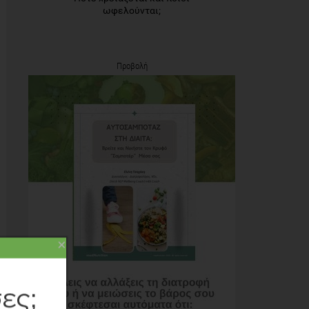
ωφελούνται;
Προβολή
×