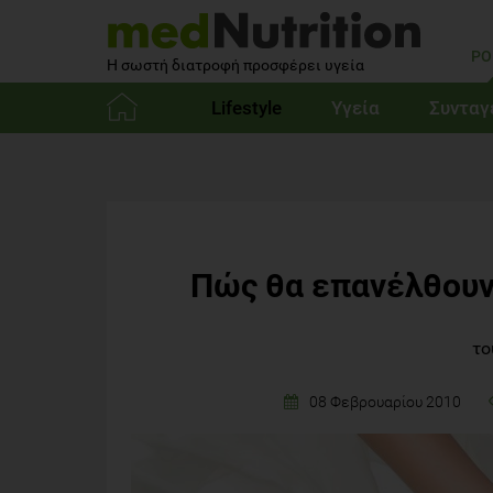
PO
Η σωστή διατροφή προσφέρει υγεία
Lifestyle
Υγεία
Συνταγ
Αρχική
Πώς θα επανέλθουν 
το
08 Φεβρουαρίου 2010