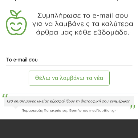
α φοράει ειδικό κορσέ για ένα μήνα.
Σ ΓΑΒΡΙΉΛ
ός Χειρουργός