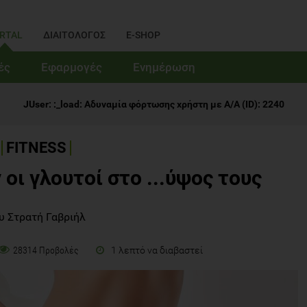
RTAL
ΔΙΑΙΤΟΛΟΓΟΣ
E-SHOP
ές
Εφαρμογές
Ενημέρωση
JUser: :_load: Αδυναμία φόρτωσης χρήστη με Α/Α (ID): 2240
FITNESS
οι γλουτοί στο ...ύψος τους
υ Στρατή Γαβριήλ
1 λεπτό να διαβαστεί
28314 Προβολές