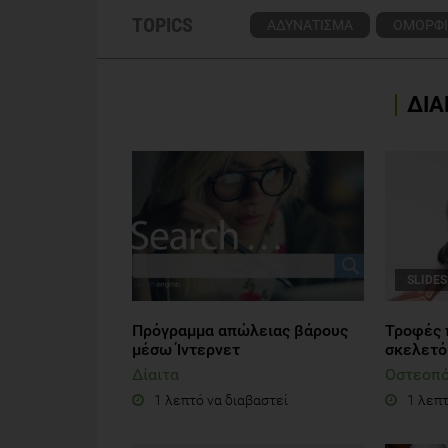
TOPICS
ΑΔΥΝΑΤΙΣΜΑ
ΟΜΟΡΦΙ
ΔΙΑ
SLIDE
Πρόγραμμα απώλειας βάρους
Τροφές π
μέσω Ίντερνετ
σκελετό
Δίαιτα
Οστεοπ
1 λεπτό να διαβαστεί
1 λεπτ