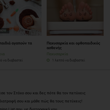
SHOW
 παιδιά αγαπούν τα
Παχυσαρκία και ορθοπαιδικός
ασθενής
εια
Παχυσαρκία
ό να διαβαστεί
1 λεπτό να διαβαστεί
σε τον Στόχο σου και δες πότε θα τον πετύχεις
διατροφή σου και μάθε πώς θα τους πετύχεις!
ng List σου, με διατροφικό νου