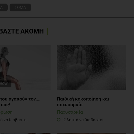
Α
ΣΩΜΑ
ΒΑΣΤΕ ΑΚΟΜΗ
SHOW
ου αγαπούν τον....
Παιδική κακοποίηση και
 σας!
παχυσαρκία
όρωση
Παχυσαρκία
ό να διαβαστεί
2 λεπτά να διαβαστεί