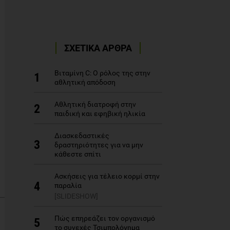
ΣΧΕΤΙΚΑ ΑΡΘΡΑ
Bιταμίνη C: Ο ρόλος της στην
1
αθλητική απόδοση
Αθλητική διατροφή στην
2
παιδική και εφηβική ηλικία
Διασκεδαστικές
3
δραστηριότητες για να μην
κάθεστε σπίτι
Aσκήσεις για τέλειο κορμί στην
4
παραλία
[SLIDESHOW]
Πώς επηρεάζει τον οργανισμό
5
το συνεχές Τσιμπολόγημα