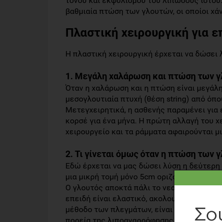
τόνου και εκφυλισμού του λιπώδους ιστού
βαθμιαία πτώση των γλουτών, οι οποίοι χά
Πλαστική χειρουργική για 
Η πλαστική χειρουργική έρχεται να δώσει 
1. Μεγάλη χαλάρωση και πτώση των 
Όταν η χαλάρωση και η πτώση είναι μεγάλη,
μεσογλουτιαία πτυχή (θέση string) από όπο
Μετεγχειρητικά, η ασθενής παραμένει για έ
κορσέ για ένα μήνα. Η πρώτη αλλαγή του χ
χειρουργείο και τα ράμματα αφαιρούνται μ
2. Τι γίνεται όμως όταν η πτώση των 
Εδώ έρχεται να μας δώσει λύση η δεύτερη 
μια μικρή τομή μόνο 5cm οριζοντίως στη μ
Ο γλουτός αποκτά πάλι το νεανικό του σχήμ
επειδή είναι ελαστικό, ακολουθεί τις κιν
μέθοδο των πλεγμάτων, είναι μια απλή επ
πορεία της λιποαναρρόφησης. Η ασθενής δ