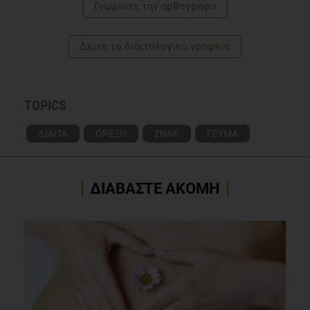
Robinson E, Kersbergen I, Higgs S. Eating 'attentively' reduces
Γνωρίστε την αρθογράφο
later energy consumption in overweight and obese
females. Br J Nutr. 2014;112(4):657-661.
Δείτε το διαιτολογικό γραφείο
doi:10.1017/S000711451400141X.
TOPICS
ΔΙΑΙΤΑ
ΟΡΕΞΗ
ΣΝΑΚ
ΓΕΥΜΑ
ΔΙΑΒΑΣΤΕ ΑΚΟΜΗ