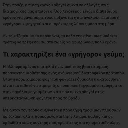
Στην πράξη, η πίεση χρόνου οδηγεί συχνά σε αλλαγές στις
διατροφικές μας επιλογές. Όσο λιγότερος είναι ο διαθέσιμος
χρόνος για μαγείρεμα, τόσο αυξάνεται η κατανάλωση έτοιμου ή
«γρήγορου» φαγητού και οι πρόχειρες λύσεις μέσα στη μέρα.
Αν ταυτίζεσαι με τα παραπάνω, τα καλά νέα είναι πως υπάρχει
τρόπος να τρέφεσαι σωστά χωρίς να αφιερώνεις πολύ χρόνο.
Τι χαρακτηρίζει ένα «γρήγορο» γεύμα;
Η έλλειψη χρόνου αποτελεί έναν από τους βασικότερους
παράγοντες υιοθέτησης ενός ανθυγιεινού διατροφικού προτύπου.
Όταν η προετοιμασία φαγητού φαντάζει δύσκολη ή ακατόρθωτη,
είναι πιο πιθανό να στραφείς σε υπερεπεξεργασμένα τρόφιμα και
στην παράλειψη γευμάτων, κάτι που συχνά οδηγεί στην
υπερκατανάλωση φαγητού προς το βράδυ.
Με αυτόν τον τρόπο αυξάνεται η πρόσληψη τροφίμων πλούσιων
σε ζάχαρη, αλάτι, κορεσμένα και trans λιπαρά, καθώς και σε
πρόσθετα όπως συντηρητικά, χρωστικές και αρωματικές ύλες.