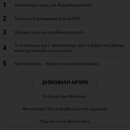
1
Διαιτολόγος είμαι, όχι θερμιδομετρητής!
2
Τι είναι η Χορτοφαγική Δίαιτα OVO;
3
24 ώρες για έναν πιο αδύνατο εαυτό!
Τι να κάνουμε για ν΄ απαλλαγούμε από το βάρος που βάλαμε
4
κατά την περίοδο των γιορτών;
5
Χριστούγεννα… σημαίνει και αύξηση βάρους;
ΔΗΜΟΦΙΛΗ ΑΡΘΡΑ
Η Δίαιτα των Μονάδων
Φοινικέλαιο: Όλη η αλήθεια για την υγεία μας
Πρωινά για να αδυνατίσεις