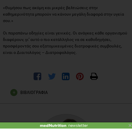
«Θυμήσου πως ακόμη και μικρές βελτιώσεις στην
καθημερινότητα μπορούν να κάνουν μεγάλη διαφορά στην υγεία
σου.»
Οι παραπάνω οδηγίες είναι γενικές. Οι ανάγκες κάθε οργανισμού
διαφέρουν, γι’ αυτό ο πιο κατάλληλος να σε καθοδηγήσει,
προσφέροντάς σου εξατομικευμένες διατροφικές συμβουλές,
είναι ο Διαιτολόγος – Διατροφολόγος.
ΒΙΒΛΙΟΓΡΑΦΙΑ
Fardet A. Minimally processed foods are more satiating and
less hyperglycemic.
Adv Nutr
. 2016;7(4):673–693.
×
Gibney MJ. Ultra-processed foods and health outcomes.
Public Health Nutr
. 2019;22(5):936–941.