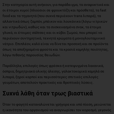
Στην κατηγορία αυτή ανήκουν, για παράδειγμα, τα αναψυκτικά και
οι έτοιμοι χυμοί (πλούσιοι σε φρουκτόζη και πρόσθετα), τα fast
food και τα τηγανητά (που συχνά περιέχουν trans λιπαρά), τα
αλλαντικά όπως ζαμπόν, μπέικον και λουκάνικα (λόγω νιτρικών
και νιτρωδών), καθώς και τα συσκευασμένα σνακ, τα έτοιμα
γλυκά, οι έτοιμες σάλτσες και οι κύβοι ζωμού, που μπορεί να
περιέχουν συντηρητικά, τεχνητά χρώματα ή μονογλουταμινικό
νάτριο. Επιπλέον, καλό είναι να δίνεται προσοχή και σε προϊόντα
όπως τα αποξηραμένα φρούτα και τα κρασιά χαμηλής ποιότητας,
λόγω πιθανής παρουσίας θειωδών.
Παράλληλα, επιλογές όπως φρέσκα ή κατεψυγμένα λαχανικά,
όσπρια, δημητριακά ολικής άλεσης, γαλακτοκομικά χαμηλά σε
λιπαρά, ξηροί καρποί και περισσότερες σπιτικές επιλογές
γευμάτων, αποτελούν πρακτικές και θρεπτικές λύσεις.
Συχνά λάθη όταν τρως βιαστικά
Όταν το φαγητό καταναλώνεται γρήγορα και υπό πίεση, μειώνεται
η ικανότητα του οργανισμού να αναγνωρίσει τον κορεσμό, γεγονός