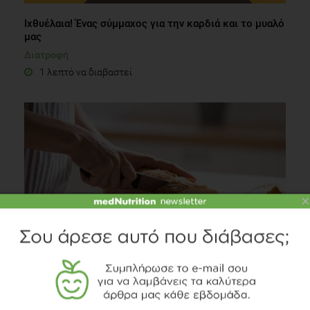
Ιχθυέλαια! Ένας σύμμαχος για την καρδιά και το μυαλό
μας
Διατροφή
1 λεπτό να διαβαστεί
×
Ψωμί στο Βραδινό: Πότε δεν είναι Πρόβλημα;
Δίαιτα
6 λεπτά να διαβαστεί