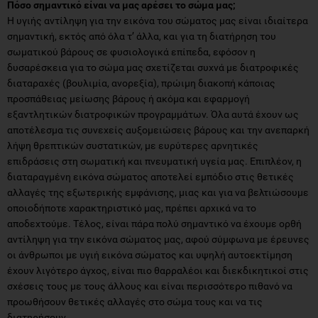
Πόσο σημαντικό είναι να μας αρέσει το σώμα μας;
Η υγιής αντίληψη για την εικόνα του σώματος μας είναι ιδιαίτερα
σημαντική, εκτός από όλα τ’ άλλα, και για τη διατήρηση του
σωματικού βάρους σε φυσιολογικά επίπεδα, εφόσον η
δυσαρέσκεια για το σώμα μας σχετίζεται συχνά με διατροφικές
διαταραχές (βουλιμία, ανορεξία), πρώιμη διακοπή κάποιας
προσπάθειας μείωσης βάρους ή ακόμα και εφαρμογή
εξαντλητικών διατροφικών προγραμμάτων. Όλα αυτά έχουν ως
αποτέλεσμα τις συνεχείς αυξομειώσεις βάρους και την ανεπαρκή
λήψη θρεπτικών συστατικών, με ευρύτερες αρνητικές
επιδράσεις στη σωματική και πνευματική υγεία μας. Επιπλέον, η
διαταραγμένη εικόνα σώματος αποτελεί εμπόδιο στις θετικές
αλλαγές της εξωτερικής εμφάνισης, μιας και για να βελτιώσουμε
οποιοδήποτε χαρακτηριστικό μας, πρέπει αρχικά να το
αποδεχτούμε. Τέλος, είναι πάρα πολύ σημαντικό να έχουμε ορθή
αντίληψη για την εικόνα σώματος μας, αφού σύμφωνα με έρευνες
οι άνθρωποι με υγιή εικόνα σώματος και υψηλή αυτοεκτίμηση
έχουν λιγότερο άγχος, είναι πιο θαρραλέοι και διεκδικητικοί στις
σχέσεις τους με τους άλλους και είναι περισσότερο πιθανό να
προωθήσουν θετικές αλλαγές στο σώμα τους και να τις
διατηρήσουν.