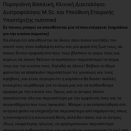
Πυρογιάννη Βασιλική, Κλινική Διαιτολόγος-
Διατροφολόγος M.Sc. και Υπεύθυνη Εταιρικής
Υποστήριξης nutrimed
Σε ποιους μπορεί να απευθύνεται μία τέτοια ενέργεια; (καμπάνια
για την εικόνα σώματος)
Θα έλεγα ότι απευθύνεται σε όλους όσοι έχουν κοιτάξει τον
εαυτό τους στον καθρέφτη έστω και μία φορά στη ζωή τους, σε
όσους δίνουν έμφαση στο πώς τους βλέπουν οι γύρω τους και
κυρίως σε όσους θέλουν να αγαπήσουν περισσότερο το σώμα
τους και την εικόνα τους, δηλαδή σε όλους! Βέβαια το θέμα
φαίνεται να απασχολεί περισσότερο τις γυναίκες και τους
εφήβους, και είναι σίγουρο ότι η καμπάνια θα δώσει πολλές
ευκαιρίες να μάθουμε για το σώμα μας και να αισθανθούμε
όμορφα με την εικόνα του. Όμως, και οι άντρες πλέον
ασχολούνται όλο και περισσότερο με την εμφάνισή τους και τα
συναισθήματα που τους προκαλεί. Μπορεί η αυτοπεποίηθηση στο
αντρικό φύλο να επηρεάζεται περισσότερο από παράγοντες όπως
η οικονομική ή η κοινωνική θέση, αλλά δεν παύει και οι άντρες,
ιδίως νεαρότερης ηλικίας, να χρησιμοποιούν περισσότερο
σήμερα τον καθρέφτη τους και να αντλούν ικανοποίηση (ή όχι) από