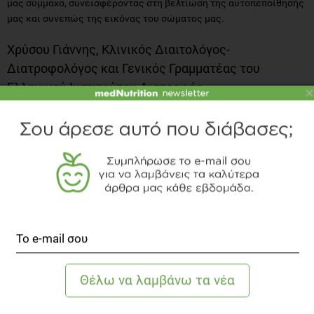
μας σύμμαχο, συνεισφέροντας στη βελτίωση της αυτοπεποίθησής
μας και συνεπώς της εικόνας του σώματος μας.
Χρύσου Γιάννης, Κλινικός Διαιτολόγος-
Διατροφολόγος και Γενικός Γραμματέας του
Ελληνικού Ινστιτούτου Διατροφής
×
Η γυμναστική μπορεί να βοηθήσει ένα άτομο να αγαπήσει το σώμα
του;
Η ήπια άσκηση μπορεί να βοηθήσει το άτομο να έρθει σε επαφή με
το σώμα του. Να εντοπίσει τα σημεία που μπορεί να χρειάζονται
βελτίωση. Να νιώσει πιο σίγουρο εκτελώντας τις καθημερινές
του κινήσεις. Με τον τρόπο αυτό και καθώς το σώμα του
εξυπηρετεί κάθε μέρα και καλύτερα τις προσδοκίες του, μαθαίνει
να το αγαπάει και να το σέβεται. Για να ξεκινήσει όμως ένα άτομο
με τα χαρακτηριστικά αυτά να ασκείται, θα πρέπει να αποκτήσει
κίνητρα και να ακολουθήσει ένα πλάνο άσκησης, όπως και
διατροφής, που να είναι βιώσιμο. Δεν θα πρέπει να υπερβάλλει
των δυνατοτήτων του. Θα πρέπει να επιλέξει δραστηριότητες
που θα είναι ευχάριστες και θα του προσφέρουν ευεξία χωρίς να
το κουράζουν. Έτσι μπορεί να ελπίζει ότι η προσπάθεια του θα