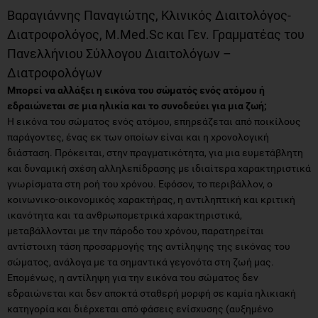
Βαραγιάννης Παναγιώτης, Κλινικός Διαιτολόγος-
Διατροφολόγος, M.Med.Sc και Γεν. Γραμματέας του
Πανελλήνιου Σύλλογου Διαιτολόγων –
Διατροφολόγων
Μπορεί να αλλάξει η εικόνα του σώματός ενός ατόμου ή
εδραιώνεται σε μια ηλικία και το συνοδεύει για μια ζωή;
Η εικόνα του σώματος ενός ατόμου, επηρεάζεται από ποικίλους
παράγοντες, ένας εκ των οποίων είναι και η χρονολογική
διάσταση. Πρόκειται, στην πραγματικότητα, για μια ευμετάβλητη
και δυναμική σχέση αλληλεπίδρασης με ιδιαίτερα χαρακτηριστικά
γνωρίσματα στη ροή του χρόνου. Εφόσον, το περιβάλλον, ο
κοινωνικο-οικονομικός χαρακτήρας, η αντιληπτική και κριτική
ικανότητα και τα ανθρωπομετρικά χαρακτηριστικά,
μεταβάλλονται με την πάροδο του χρόνου, παρατηρείται
αντίστοιχη τάση προσαρμογής της αντίληψης της εικόνας του
σώματος, ανάλογα με τα σημαντικά γεγονότα στη ζωή μας.
Επομένως, η αντίληψη για την εικόνα του σώματος δεν
εδραιώνεται και δεν αποκτά σταθερή μορφή σε καμία ηλικιακή
κατηγορία και διέρχεται από φάσεις ενίσχυσης (αυξημένο