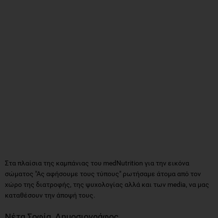
Στα πλαίσια της καμπάνιας του medNutrition για την εικόνα
σώματος "Ας αφήσουμε τους τύπους" ρωτήσαμε άτομα από τον
χώρο της διατροφής, της ψυχολογίας αλλά και των media, να μας
καταθέσουν την άποψή τους.
Νέτα Σοφία, Δημοσιογράφος