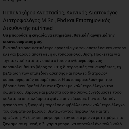
Παπαλαζάρου Αναστασίος, Κλινικός Διαιτολόγος-
Διατροφολόγος M.Sc., Phd και Επιστημονικός
Διευθυντής nutrimed
Θα μπορούσε η ζυγαρία να επηρεάσει θετικά ή αρνητικά την
εικόνα σωματός μας;
Ένα από τα ουσιαστικότερα εργαλεία για τον αποτελεσματικότερο
έλεγχο βάρους αποτελεί η αυτοπαρακολούθηση. Πρόκειται για
την τεχνική κατά την οποία ο ίδιος ο ενδιαφερόμενος
παρακολουθεί το βάρος του, τις διατροφικές του συνήθειες, τη
βελτίωση των επιπέδων άσκησης και πολλές διατροφο/
συμπεριφορικές παραμέτρους. Η αυτοπαρακολούθηση του
βάρους έχει βρεθεί ότι σχετίζεται με καλύτερο έλεγχο του
σωματικού βάρους και μάλιστα όσο πιο συχνά ζυγιζόμαστε τόσο
καλύτερα αποτελέσματα φαίνεται να έχουμε. Γίνεται λοιπόν
φανερό ότι η ζυγαριά μπορεί να συμβάλλει στον καλύτερο έλεγχο
του σωματικού βάρους, βελτιώνοντας παράλληλα και την
εμφάνιση. Αν δεν επιτρέψουμε στον εαυτό μας να μετατρέψει το
ζύγισμα σε εμμονή, η ζυγαριά μπορεί να αποτελεί ένα πολύ καλό