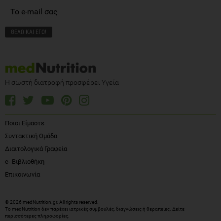
Η σωστή διατροφή προσφέρει Υγεία
Ποιοι Είμαστε
Συντακτική Ομάδα
Διαιτολογικά Γραφεία
e- Βιβλιοθήκη
Επικοινωνία
© 2026 medNutrition.gr. All rights reserved.
Το medNutrition δεν παρέχει ιατρικές συμβουλές, διαγνώσεις ή θεραπείες.
Δείτε
περισσότερες πληροφορίες
.