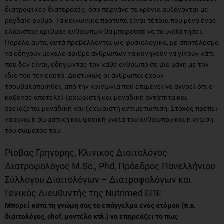
διατροφικές διαταραχές, όσο περνάνε τα χρόνια αυξάνονται με
ραγδαίο ρυθμό. Τα κοινωνικά πρότυπα είναι τέτοια που μόνο ένας
ελάχιστος αριθμός ανθρώπων θα μπορούσε να τα υιοθετήσει.
Παρόλα αυτά, αυτά προβάλλονται ως φυσιολογικά, με αποτέλεσμα
να οδηγούν μεγάλο αριθμό ανθρώπων να κυνηγούν να γίνουν κάτι
που δεν είναι, οδηγώντας τον κάθε άνθρωπο σε μία μάχη με τον
ίδιο του τον εαυτό. Δυστυχώς οι άνθρωποι έχουν
τσουβαλοποιηθεί, από την κοινωνία που επιμένει να αγνοεί ότι ο
καθένας αποτελεί ξεχωριστή και μοναδική οντότητα και
χρειάζεται μοναδική και ξεχωριστή αντιμετώπιση. Στόχος πρέπει
να είναι η σωματική και ψυχική υγεία του ανθρώπου και η γνώση
του σώματος του.
Ρίσβας Γρηγόρης, Κλινικός Διαιτολόγος-
Διατροφολόγος M.Sc., Phd, Πρόεδρος Πανελλήνιου
Σύλλογου Διαιτολόγων – Διατροφολόγων και
Γενικός Διευθυντής της Nutrimed ΕΠΕ
Μπορεί κατά τη γνώμη σας το επάγγελμα ενός ατόμου (π.χ.
διαιτολόγος, chef, μοντέλο κτλ.) να επηρεάζει το πως