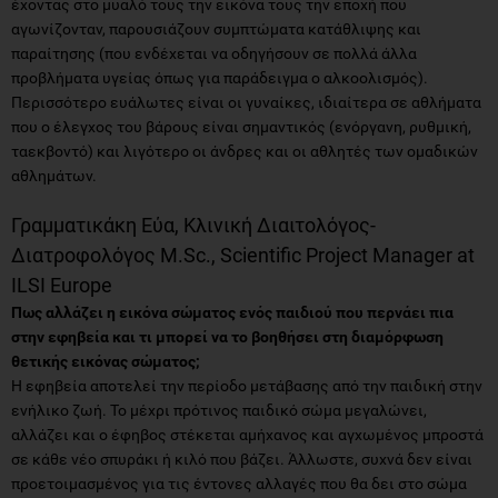
έχοντας στο μυαλό τους την εικόνα τους την εποχή που
αγωνίζονταν, παρουσιάζουν συμπτώματα κατάθλιψης και
παραίτησης (που ενδέχεται να οδηγήσουν σε πολλά άλλα
προβλήματα υγείας όπως για παράδειγμα ο αλκοολισμός).
Περισσότερο ευάλωτες είναι οι γυναίκες, ιδιαίτερα σε αθλήματα
που ο έλεγχος του βάρους είναι σημαντικός (ενόργανη, ρυθμική,
ταεκβοντό) και λιγότερο οι άνδρες και οι αθλητές των ομαδικών
αθλημάτων.
Γραμματικάκη Εύα, Κλινική Διαιτολόγος-
Διατροφολόγος M.Sc., Scientific Project Manager at
ILSI Europe
Πως αλλάζει η εικόνα σώματος ενός παιδιού που περνάει πια
στην εφηβεία και τι μπορεί να το βοηθήσει στη διαμόρφωση
θετικής εικόνας σώματος;
Η εφηβεία αποτελεί την περίοδο μετάβασης από την παιδική στην
ενήλικο ζωή. Το μέχρι πρότινος παιδικό σώμα μεγαλώνει,
αλλάζει και ο έφηβος στέκεται αμήχανος και αγχωμένος μπροστά
σε κάθε νέο σπυράκι ή κιλό που βάζει. Άλλωστε, συχνά δεν είναι
προετοιμασμένος για τις έντονες αλλαγές που θα δει στο σώμα