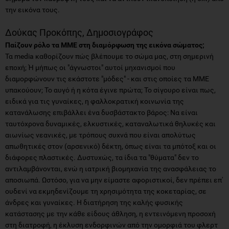
την εικόνα τους.
Δούκας Προκόπης, Δημοσιογράφος
Παίζουν ρόλο τα ΜΜΕ στη διαμόρφωση της εικόνα σώματος;
Τα media καθορίζουν πώς βλέπουμε το σώμα μας, στη σημερινή
εποχή; Ή μήπως οι "άγνωστοι" αυτοί μηχανισμοί που
διαμορφώνουν τις εκάστοτε "μόδες" - και στις οποίες τα ΜΜΕ
υπακούουν; Το αυγό ή η κότα έγινε πρώτα; Το σίγουρο είναι πως,
ειδικά για τις γυναίκες, η φαλλοκρατική κοινωνία της
κατανάλωσης επιβάλλει ένα δυσβάστακτο βάρος: Να είναι
ταυτόχρονα δυναμικές, ελκυστικές, καταναλωτικά θηλυκές και
αιωνίως νεανικές, με τρόπους συχνά που είναι απολύτως
απωθητικές στον (αρσενικό) δέκτη, όπως είναι τα μπότοξ και οι
διάφορες πλαστικές. Δυστυχώς, τα ίδια τα "θύματα" δεν το
αντιλαμβάνονται, ενώ η ιατρική βιομηχανία της ανασφάλειας το
αποσιωπά. Ωστόσο, για να μην είμαστε αφοριστικοί, δεν πρέπει επ'
ουδενί να εκμηδενίζουμε τη χρησιμότητα της κοκεταρίας, σε
άνδρες και γυναίκες. Η διατήρηση της καλής φυσικής
κατάστασης με την κάθε είδους άθληση, η εντεινόμενη προσοχή
στη διατροφή, η έκλυση ενδορφινών από την ομορφιά του φλερτ