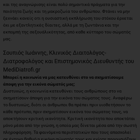
και της αναγνώρισης είναι πολύ σημαντικά πράγματα για την
ποιότητα ζωής και τη μακροζωία του ανθρώπου. Φτάνει να μην
ξεχνάει κανείς οτι η ουσιαστική εκπλήρωση του στόχου έρχεται
όχι με εξαντλητικές δίαιτες, αλλά με τη ζωντάνια και την
εκπομπή της σεξουάλικότητας, από καθε κύτταρο του σώματός
μας.
Σουπιός Ιωάννης, Κλινικός Διαιτολόγος-
Διατροφολόγος και Επιστημονικός Διευθυντής του
MediDiatrofi.gr
Μπορεί η κοινωνία να μας κατευθύνει στο να σχηματίσουμε
άποψη για την εικόνα σώματός μας;
Δυστυχώς, η κοινωνία κατευθύνει τους ανθρώπους στο να
σχηματίσουν άποψη για την εικόνα του σώματος τους. Αναφέρω
το δυστυχώς, διότι οι άνθρωποι θα πρέπει πριν υιοθετήσουν το
κάθε πρότυπο, πριν σχηματίσουν εικόνα του σώματος τους, να
αποκτήσουν κριτική ικανότητα. Κριτική ικανότητα που αποκτάται
μόνο μέσα από την γνώση, η οποία μας δίνεται μέσα από την σωστή
πληροφόρηση. Τα φαινόμενα περιστατικών που τους απασχολεί
σε έντονο βαθμό η εικόνα σώματός τους και ενίοτε παρουσιάζουν