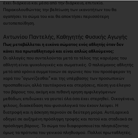
έχει διάρκεια και μέσα από την διάρκεια, επιτυχία.
Παρακολουθώντας την βελτίωση των ικανοτήτων του θα
αγαπήσει το σώμα του και θα αποκτήσει περισσότερη
αυτοπεποίθηση.
Αντωνίου Παντελής, Καθηγητής Φυσικής Αγωγής
Πως μεταβάλλεται η εικόνα σώματος ενός αθλητής όταν δεν
κάνει πια πρωταθλητισμό και είναι απλώς αθλούμενος;
Οι αλλαγές που συντελούνται μετά το τέλος της καριέρας του
αθλητή είναι ψυχολογικές και σωματικές. Ο παλαίμαχος αθλητής
μετά από χρόνια συμμετοχών σε αγώνες που του προσέφεραν τη
χαρά του “αγωνίζεσθαι” και της υπέρβασης των προσωπικών
προσπαθειών, αλλά ταυτόχρονα και στερήσεις, πίεση για έλεγχο
του βάρους του, ακόμη και πιθανή χρηση αμφιλεγόμενων
μεθόδων, επιδιώκει να γευτεί όλα όσα έχει στερηθεί. Οικογένεια,
φίλους, διασκέδαση που φυσιολογικά του έχουν λείψει. Η
διατροφή και η άσκηση περνούν σε δεύτερη μοίρα. Αυτό,αρχικά
οδηγεί σε αυξημένη πρόσληψη τροφής και ποτού και σταδιακά σε
πρόσληψη βάρους. Το σώμα του διαφοροποιείται πλησιάζοντας
όμως τα πρότυπα του γενικού πληθυσμού. Πολλοί πρωταθλητές,