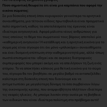
Πόσο σημαντική θεωρείτε ότι είναι μια καμπάνια που αφορά την
εικόνα σώματος;
Σε μια δύσκολη εποχή όπου κυριαρχούν γενικότερα τα αρνητικά
συναισθήματα, μια τέτοιου είδους πρωτοβουλία είναι πραγματικά
πολύ σημαντική, καθώς τα αποτελέσματα της έρευνας είναι
ιδιαίτερα ανησυχητικά. Αφορά μάλιστα νέους ανθρώπους για
τους οποίους το θέμα του σωματικού τους βάρους αποτελεί μία
«καθημερινή ανησυχία»! Η κατάθλιψη και η αρνητική εικόνα για το
σώμα μας είναι σίγουρο ότι όχι μόνο «μπλοκάρει» συναισθήματα
και έχει δυσμενή επίπτωση στην καθημερινοτητά μας, αλλά -όπως
σωστά επισημαίνεται- οδηγεί και σε ακραίες διατροφικές
συμπεριφορές που μπορεί ακόμη και να απειλήσουν τη ζωή ενός
ατόμου. Το να αποκτήσει κάποιος μια θετική εικόνα για το σώμα
του, σίγουρα θα τον βοηθήσει σε μεγάλο βαθμό να ανταπεξέλθει
καλύτερα στη δύσκολη εποχή που διανύουμε και να
αντιμετωπίσει με μεγαλύτερη δύναμη τα όσα συμβαίνουν λόγω
της οικονομικής κρίσης, που αναμφισβήτητα πλήττουν ιδιαίτερα
τις νεαρές ηλικίες. Ας μπούμε λοιπόν στην ουσία με τη βοήθεια
των ειδικών που είναι ιδιαίτερα πολύτιμη στο πρόβλημα αυτό!