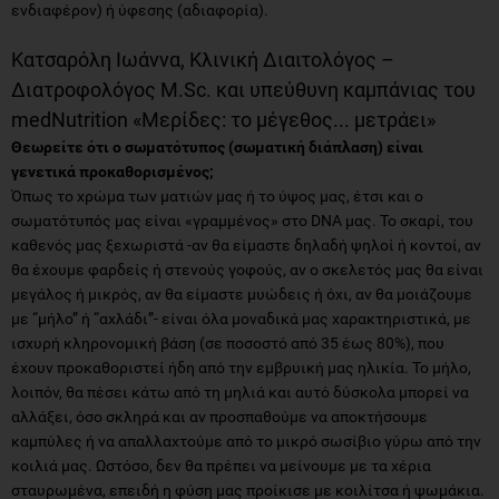
ενδιαφέρον) ή ύφεσης (αδιαφορία).
Κατσαρόλη Ιωάννα, Κλινική Διαιτολόγος –
Διατροφολόγος M.Sc. και υπεύθυνη καμπάνιας του
medNutrition «Μερίδες: το μέγεθος... μετράει»
Θεωρείτε ότι ο σωματότυπος (σωματική διάπλαση) είναι
γενετικά προκαθορισμένος;
Όπως το χρώμα των ματιών μας ή το ύψος μας, έτσι και ο
σωματότυπός μας είναι «γραμμένος» στο DNA μας. Το σκαρί, του
καθενός μας ξεχωριστά -αν θα είμαστε δηλαδή ψηλοί ή κοντοί, αν
θα έχουμε φαρδείς ή στενούς γοφούς, αν ο σκελετός μας θα είναι
μεγάλος ή μικρός, αν θα είμαστε μυώδεις ή όχι, αν θα μοιάζουμε
με “μήλο” ή “αχλάδι”- είναι όλα μοναδικά μας χαρακτηριστικά, με
ισχυρή κληρονομική βάση (σε ποσοστό από 35 έως 80%), που
έχουν προκαθοριστεί ήδη από την εμβρυική μας ηλικία. Το μήλο,
λοιπόν, θα πέσει κάτω από τη μηλιά και αυτό δύσκολα μπορεί να
αλλάξει, όσο σκληρά και αν προσπαθούμε να αποκτήσουμε
καμπύλες ή να απαλλαχτούμε από το μικρό σωσίβιο γύρω από την
κοιλιά μας. Ωστόσο, δεν θα πρέπει να μείνουμε με τα χέρια
σταυρωμένα, επειδή η φύση μας προίκισε με κοιλίτσα ή ψωμάκια.