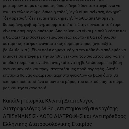
μαρτυρούνται με εκφράσεις όπως, “αφού δεν τα καταφέρνω να
έχω το τέλειο σώμα, όπως η τάδε”, ”εγώ είμαι ανίκανη, άσχημη”,
“δεν αρέσω”, “δεν είμαι επιτυχημένη”, “νιώθω απελπισμένη,
θυμωμένη, φοβισμένη, απορριπτέα” κ.ά. Στην συνέχεια το άτομο
γίνεται απόμακρο, απότομο. Αποφεύγει να είναι με πολύ κόσμο και
ή θα φάει περισσότερο «τιμωρώντας εαυτό» ή θα εκδηλώσει
υστερικές και ψυχαναγκαστικές συμπεριφορές (ανορεξία,
βουλιμία, κ.α.). Είναι πολύ σημαντικό για τον κάθε ένα από εμάς να
είμαστε σε επαφή με την αληθινή εικόνα του σώματος μας, να την
αποδεχτούμε και, αν είναι αναγκαίο, να τη βελτιώσουμε, με βάση
αντικειμενικές και πραγματοποιήσιμες προδιαγραφές. Αυτή η
επιτυχία θα μας αφαιρέσει άχρηστα ψυχολογικά βάρη διότι θα
έχουμε αποδεχτεί ένα σημαντικό μέρος του εαυτού μας: το σώμα
μας και την εικόνα του!
Καπώλη Γεωργία, Κλινική Διαιτολόγος-
Διατροφολόγος M.Sc., επιστημονική συνεργάτης
ΑΠΙΣΧΝΑΝΣΙΣ - ΛΟΓΩ ΔΙΑΤΡΟΦΗΣ και Αντιπρόεδρος
Ελληνικής Διατροφολόγικης Εταιρίας