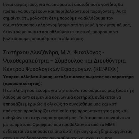
Είναι σαφές πως, για να εκφραστεί οποιοδήποτε γονίδιο, θα
πρέπει να συντρέχουν και περιβαλλοντικοί παράγοντες. Αυτό
σημαίνει ότι, μολονότι δεν μπορούμε να αλλάξουμε τον
σωματότυπο που κληρονομήσαμε από τη μαμά ή τον μπαμπά μας,
όταν τρώμε σωστά και αθλούμαστε τακτικά, μπορούμε να
βελτιώσουμε, οποιαδήποτε ατέλειά μας.
Σωτήρχου Αλεξάνδρα, M.A. Ψυχολόγος -
Ψυχοθεραπεύτρια – Σύμβουλος και Διευθύντρια
Κέντρου Ψυχολογικών Εφαρμογών. (ΚΕ.Ψ.ΕΦ.)
Υπάρχει αλληλεπίδραση μεταξύ εικόνας σώματος και χαρακτήρα
(προσωπικότητας);
Η αντίληψη που έχουμε για την εικόνα του σώματος μας (σωστή ή
λάθος με αντικειμενικά κοινωνικά κριτήρια), ενδέχεται να
επηρεάζει μερικώς ή ολικώς το συναίσθημα μας και κατ’
επέκταση προσδιορίζει στοιχεία της προσωπικότητας μας και
εκδηλώνεται στην συμπεριφορά μας. Το άτομο που συγκρίνεται
με τα πρότυπα Ομορφιάς που προβάλλονται από τα ΜΜΕ
ενδέχεται να επηρεαστεί από αυτή την σύγκριση δημιουργώντας
στον εαυτό δυσάρεστα συναισθήματα και σκέψεις, που