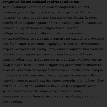
αντιμετωπίζει και επιθυμεί να είναι το σώμα του;
Το πώς επιθυμεί κάποιος να είναι το σώμα του είναι ένα
πολυπαραγοντικό ζήτημα και εξαρτάται – μεταξύ άλλων – από τα
πιστεύω και τις επιρροές που έχει από μικρή ηλικία. Ωστόσο,
επειδή εξελισσόμαστε μέσα από τις εμπειρίες που βιώνουμε και
η δουλειά μας αποτελεί ένα σημαντικό τμήμα της
καθημερινότητας ενός ανθρώπου, σίγουρα ο τρόπος που
αντιμετωπίζουμε το σώμα μας επηρεάζεται και από το επάγγελμά
μας. Είναι χαρακτηριστικός ο προβληματισμός που αναπτύσσεται
στην βιβλιογραφία σε σχέση με την εικόνα σώματος που έχουν τα
μοντέλα – ως χαρακτηριστικότερο παράδειγμα – αλλά και
αρκετές αθλήτριες, ακόμα και φοιτήτριες Διαιτολογίας. Από την
άλλη σκεφτείτε ότι μία χαρακτηριστική φράση που θα ακούσετε
είναι ότι «δεν πάω σε χοντρό διαιτολόγο και σε αδύνατο μάγειρα»
… όσο και εάν δεν συμφωνώ, είναι σίγουρο ότι και εμένα θα μου
περνούσε από το μυαλό, εάν δεν ήμουν ευαισθητοποιημένος πάνω
στο θέμα… Αυτό που λείπει λοιπόν, είναι η ενημέρωση για το
φαινόμενο, όχι μόνο στο ευρύ κοινό, αλλά και στους
επαγγελματίες που διαμορφώνουν είτε τις τάσεις, είτε το ίδιο
μας το σώμα.