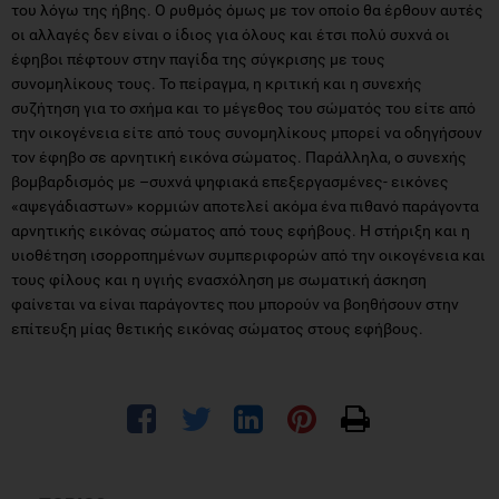
του λόγω της ήβης. Ο ρυθμός όμως με τον οποίο θα έρθουν αυτές
οι αλλαγές δεν είναι ο ίδιος για όλους και έτσι πολύ συχνά οι
έφηβοι πέφτουν στην παγίδα της σύγκρισης με τους
συνομηλίκους τους. Το πείραγμα, η κριτική και η συνεχής
συζήτηση για το σχήμα και το μέγεθος του σώματός του είτε από
την οικογένεια είτε από τους συνομηλίκους μπορεί να οδηγήσουν
τον έφηβο σε αρνητική εικόνα σώματος. Παράλληλα, ο συνεχής
βομβαρδισμός με –συχνά ψηφιακά επεξεργασμένες- εικόνες
«αψεγάδιαστων» κορμιών αποτελεί ακόμα ένα πιθανό παράγοντα
αρνητικής εικόνας σώματος από τους εφήβους. Η στήριξη και η
υιοθέτηση ισορροπημένων συμπεριφορών από την οικογένεια και
τους φίλους και η υγιής ενασχόληση με σωματική άσκηση
φαίνεται να είναι παράγοντες που μπορούν να βοηθήσουν στην
επίτευξη μίας θετικής εικόνας σώματος στους εφήβους.