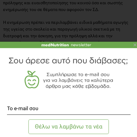
πρόληψης και ευαισθητοποίησης του κοινού όσο και σωστής
ενημέρωσής του σε θέματα που αφορούν τον ΣΔ.
Η ενημέρωση πρέπει να περιλαμβάνει ειδικά μαθήματα αγωγής
της υγείας στο σχολείο και παραγωγή υλικού σχετικά με τη
διατροφή και την άσκηση, για την πρόληψη αλλά και την
αντιμετώπιση του ΣΔ, αλλά και την άρση του «στίγματος» που
×
ακόμα και σήμερα υπάρχει για τα άτομα με ΣΔ.
Η Ελληνική Διαβητολογική Εταιρεία ποιες
ενέργειες έχει κάνει για την ενημέρωση του
καταναλωτή και των αρμόδιων υγείας;
Η ΕΔΕ πάντα προσπαθεί να καλύψει τόσο τον ιατρό που
ειδικεύεται και ασχολείταιμε τον ΣΔ, τους επαγγελματίες υγείας
όπως είναι οι διαιτολόγοι, οι επισκέπτες υγείας και οι
νοσηλευτές, όσο και το ευρύ κοινό και τα άτομα με διαβήτη, έτσι
ώστε να προσφέρει επιστημονικά τεκμηριωμένη γνώση και
εκπαίδευση σε όλους όσους εμπλέκονται στη θεραπεία του ΣΔ.
Μια σειρά από ομιλίες, καμπάνιες ενημέρωσης, συνέδρια και