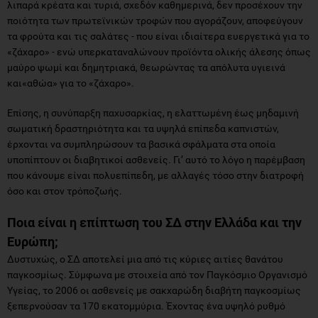
λιπαρά κρέατα και τυριά, σχεδόν καθημερινά, δεν προσέχουν την
ποιότητα των πρωτεϊνικών τροφών που αγοράζουν, αποφεύγουν
τα φρούτα και τις σαλάτες - που είναι ιδιαίτερα ευεργετικά για το
«ζάχαρο» - ενώ υπερκαταναλώνουν προϊόντα ολικής άλεσης όπως
μαύρο ψωμί και δημητριακά, θεωρώντας τα απόλυτα υγιεινά
και«αθώα» για το «ζάχαρο».
Επίσης, η συνύπαρξη παχυσαρκίας, η ελαττωμένη έως μηδαμινή
σωματική δραστηριότητα και τα υψηλά επίπεδα καπνιστών,
έρχονται να συμπληρώσουν τα βασικά σφάλματα στα οποία
υποπίπτουν οι διαβητικοί ασθενείς. Γι’ αυτό το λόγο η παρέμβαση
που κάνουμε είναι πολυεπίπεδη, με αλλαγές τόσο στην διατροφή
όσο και στον τρόποζωής.
Ποια είναι η επίπτωση του ΣΔ στην Ελλάδα και την
Ευρώπη;
Δυστυχώς, ο ΣΔ αποτελεί μια από τις κύριες αιτίες θανάτου
παγκοσμίως. Σύμφωνα με στοιχεία από τον Παγκόσμιο Οργανισμό
Υγείας, το 2006 οι ασθενείς με σακχαρώδη διαβήτη παγκοσμίως
ξεπερνούσαν τα 170 εκατομμύρια. Έχοντας ένα υψηλό ρυθμό