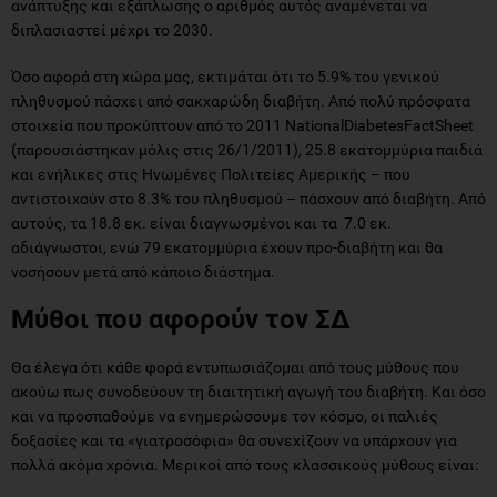
ανάπτυξης και εξάπλωσης ο αριθμός αυτός αναμένεται να
διπλασιαστεί μέχρι το 2030.
Όσο αφορά στη χώρα μας, εκτιμάται ότι το 5.9% του γενικού
πληθυσμού πάσχει από σακχαρώδη διαβήτη. Από πολύ πρόσφατα
στοιχεία που προκύπτουν από το 2011 NationalDiabetesFactSheet
(παρουσιάστηκαν μόλις στις 26/1/2011), 25.8 εκατομμύρια παιδιά
και ενήλικες στις Ηνωμένες Πολιτείες Αμερικής – που
αντιστοιχούν στο 8.3% του πληθυσμού – πάσχουν από διαβήτη. Από
αυτούς, τα 18.8 εκ. είναι διαγνωσμένοι και τα 7.0 εκ.
αδιάγνωστοι, ενώ 79 εκατομμύρια έχουν προ-διαβήτη και θα
νοσήσουν μετά από κάποιο διάστημα.
Μύθοι που αφορούν τον ΣΔ
Θα έλεγα ότι κάθε φορά εντυπωσιάζομαι από τους μύθους που
ακούω πως συνοδεύουν τη διαιτητική αγωγή του διαβήτη. Και όσο
και να προσπαθούμε να ενημερώσουμε τον κόσμο, οι παλιές
δοξασίες και τα «γιατροσόφια» θα συνεχίζουν να υπάρχουν για
πολλά ακόμα χρόνια. Μερικοί από τους κλασσικούς μύθους είναι: