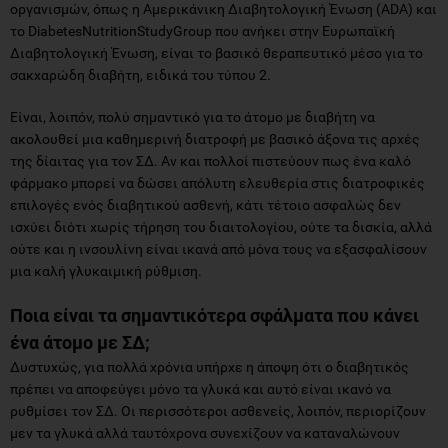
οργανισμών, όπως η Αμερικάνικη Διαβητολογική Ένωση (ADA) και
το DiabetesNutritionStudyGroup που ανήκει στην Ευρωπαϊκή
Διαβητολογική Ένωση, είναι το βασικό θεραπευτικό μέσο για το
σακχαρώδη διαβήτη, ειδικά του τύπου 2.
Είναι, λοιπόν, πολύ σημαντικό για το άτομο με διαβήτη να
ακολουθεί μια καθημερινή διατροφή με βασικό άξονα τις αρχές
της δίαιτας για τον ΣΔ. Αν και πολλοί πιστεύουν πως ένα καλό
φάρμακο μπορεί να δώσει απόλυτη ελευθερία στις διατροφικές
επιλογές ενός διαβητικού ασθενή, κάτι τέτοιο ασφαλώς δεν
ισχύει διότι χωρίς τήρηση του διαιτολογίου, ούτε τα δισκία, αλλά
ούτε και η ινσουλίνη είναι ικανά από μόνα τους να εξασφαλίσουν
μια καλή γλυκαιμική ρύθμιση.
Ποια είναι τα σημαντικότερα σφάλματα που κάνει
ένα άτομο με ΣΔ;
Δυστυχώς, για πολλά χρόνια υπήρχε η άποψη ότι ο διαβητικός
πρέπει να αποφεύγει μόνο τα γλυκά και αυτό είναι ικανό να
ρυθμίσει τον ΣΔ. Οι περισσότεροι ασθενείς, λοιπόν, περιορίζουν
μεν τα γλυκά αλλά ταυτόχρονα συνεχίζουν να καταναλώνουν