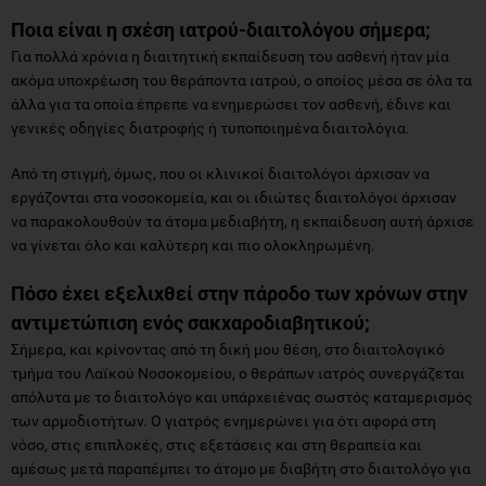
Ποια είναι η σχέση ιατρού-διαιτολόγου σήμερα;
Για πολλά χρόνια η διαιτητική εκπαίδευση του ασθενή ήταν μία
ακόμα υποχρέωση του θεράποντα ιατρού, ο οποίος μέσα σε όλα τα
άλλα για τα οποία έπρεπε να ενημερώσει τον ασθενή, έδινε και
γενικές οδηγίες διατροφής ή τυποποιημένα διαιτολόγια.
Από τη στιγμή, όμως, που οι κλινικοί διαιτολόγοι άρχισαν να
εργάζονται στα νοσοκομεία, και οι ιδιώτες διαιτολόγοι άρχισαν
να παρακολουθούν τα άτομα μεδιαβήτη, η εκπαίδευση αυτή άρχισε
να γίνεται όλο και καλύτερη και πιο ολοκληρωμένη.
Πόσο έχει εξελιχθεί στην πάροδο των χρόνων στην
αντιμετώπιση ενός σακχαροδιαβητικού;
Σήμερα, και κρίνοντας από τη δική μου θέση, στο διαιτολογικό
τμήμα του Λαϊκού Νοσοκομείου, ο θεράπων ιατρός συνεργάζεται
απόλυτα με το διαιτολόγο και υπάρχειένας σωστός καταμερισμός
των αρμοδιοτήτων. Ο γιατρός ενημερώνει για ότι αφορά στη
νόσο, στις επιπλοκές, στις εξετάσεις και στη θεραπεία και
αμέσως μετά παραπέμπει το άτομο με διαβήτη στο διαιτολόγο για