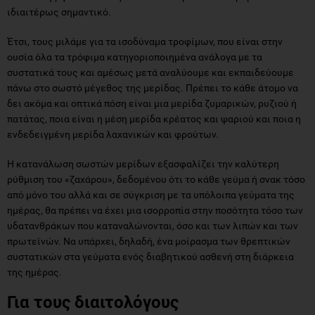
ιδιαιτέρως σημαντικό.
Έτσι, τους μιλάμε για τα ισοδύναμα τροφίμων, που είναι στην
ουσία όλα τα τρόφιμα κατηγοριοποιημένα ανάλογα με τα
συστατικά τους και αμέσως μετά αναλύουμε και εκπαιδεύουμε
πάνω στο σωστό μέγεθος της μερίδας. Πρέπει το κάθε άτομο να
δει ακόμα και οπτικά πόση είναι μια μερίδα ζυμαρικών, ρυζιού ή
πατάτας, ποια είναι η μέση μερίδα κρέατος και ψαριού και ποια η
ενδεδειγμένη μερίδα λαχανικών και φρούτων.
Η κατανάλωση σωστών μερίδων εξασφαλίζει την καλύτερη
ρύθμιση του «ζαχάρου», δεδομένου ότι το κάθε γεύμα ή σνακ τόσο
από μόνο του αλλά και σε σύγκριση με τα υπόλοιπα γεύματα της
ημέρας, θα πρέπει να έχει μια ισορροπία στην ποσότητα τόσο των
υδατανθράκων που καταναλώνονται, όσο και των λιπών και των
πρωτεϊνών. Να υπάρχει, δηλαδή, ένα μοίρασμα των θρεπτικών
συστατικών στα γεύματα ενός διαβητικού ασθενή στη διάρκεια
της ημέρας.
Για τους διαιτολόγους