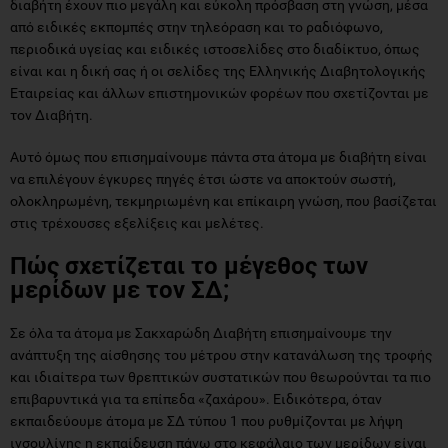
διαβήτη έχουν πιο μεγάλη και εύκολη πρόσβαση στη γνώση, μέσα
από ειδικές εκπομπές στην τηλεόραση και το ραδιόφωνο,
περιοδικά υγείας και ειδικές ιστοσελίδες στο διαδίκτυο, όπως
είναι και η δική σας ή οι σελίδες της Ελληνικής Διαβητολογικής
Εταιρείας και άλλων επιστημονικών φορέων που σχετίζονται με
τον Διαβήτη.
Αυτό όμως που επισημαίνουμε πάντα στα άτομα με διαβήτη είναι
να επιλέγουν έγκυρες πηγές έτσι ώστε να αποκτούν σωστή,
ολοκληρωμένη, τεκμηριωμένη και επίκαιρη γνώση, που βασίζεται
στις τρέχουσες εξελίξεις και μελέτες.
Πώς σχετίζεται το μέγεθος των
μερίδων με τον ΣΔ;
Σε όλα τα άτομα με Σακχαρώδη Διαβήτη επισημαίνουμε την
ανάπτυξη της αίσθησης του μέτρου στην κατανάλωση της τροφής
και ιδιαίτερα των θρεπτικών συστατικών που θεωρούνται τα πιο
επιβαρυντικά για τα επίπεδα «ζαχάρου». Ειδικότερα, όταν
εκπαιδεύουμε άτομα με ΣΔ τύπου 1 που ρυθμίζονται με λήψη
ινσουλίνης η εκπαίδευση πάνω στο κεφάλαιο των μερίδων είναι