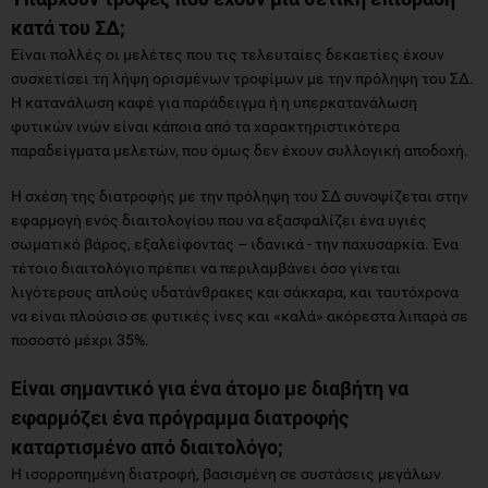
κατά του ΣΔ;
Είναι πολλές οι μελέτες που τις τελευταίες δεκαετίες έχουν
συσχετίσει τη λήψη ορισμένων τροφίμων με την πρόληψη του ΣΔ.
Η κατανάλωση καφέ για παράδειγμα ή η υπερκατανάλωση
φυτικών ινών είναι κάποια από τα χαρακτηριστικότερα
παραδείγματα μελετών, που όμως δεν έχουν συλλογική αποδοχή.
Η σχέση της διατροφής με την πρόληψη του ΣΔ συνοψίζεται στην
εφαρμογή ενός διαιτολογίου που να εξασφαλίζει ένα υγιές
σωματικό βάρος, εξαλείφοντας – ιδανικά - την παχυσαρκία. Ένα
τέτοιο διαιτολόγιο πρέπει να περιλαμβάνει όσο γίνεται
λιγότερους απλούς υδατάνθρακες και σάκχαρα, και ταυτόχρονα
να είναι πλούσιο σε φυτικές ίνες και «καλά» ακόρεστα λιπαρά σε
ποσοστό μέχρι 35%.
Είναι σημαντικό για ένα άτομο με διαβήτη να
εφαρμόζει ένα πρόγραμμα διατροφής
καταρτισμένο από διαιτολόγο;
Η ισορροπημένη διατροφή, βασισμένη σε συστάσεις μεγάλων