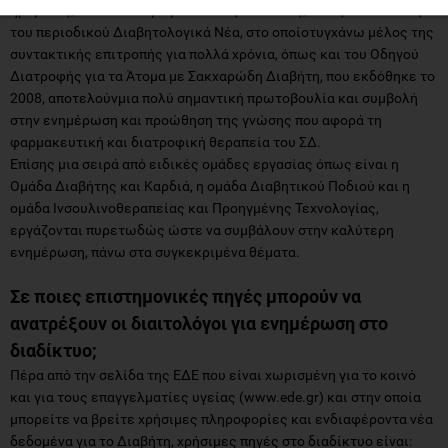
ημερίδες, σε συνδυασμό με ειδικές εκδόσεις, όπως είναι αυτές
του περιοδικού Διαβητολογικά Νέα, στο οποίοτυγχάνω μέλος της
συντακτικής επιτροπής για πολλά χρόνια, όπως και του Οδηγού
Διατροφής για τα Άτομα με Σακχαρώδη Διαβήτη, που εκδόθηκε το
2008, αποτελούνμια πολύ σημαντική πρωτοβουλία και συμβολή
στην ενημέρωση και προώθηση της γνώσης που αφορά τη
φαρμακευτική και διατροφική θεραπεία του ΣΔ.
Επίσης μια σειρά από ειδικές ομάδες εργασίας όπως είναι η
Ομάδα Διαβήτης και Καρδιά, η ομάδα Διαβητικού Ποδιού και η
ομάδα Ινσουλινοθεραπείας και Προηγμένης Τεχνολογίας,
εργάζονται πυρετωδώς ώστε να συμβάλουν στην καλύτερη
ενημέρωση, πάνω στα συγκεκριμένα θέματα.
Σε ποιες επιστημονικές πηγές μπορούν να
ανατρέξουν οι διαιτολόγοι για ενημέρωση στο
διαδίκτυο;
Πέρα από την σελίδα της ΕΔΕ που είναι χωρισμένη για το κοινό
και για τους επαγγελματίες υγείας (www.ede.gr) και στην οποία
μπορείτε να βρείτε χρήσιμες πληροφορίες και ενδιαφέροντα νέα
δεδομένα για το Διαβήτη, χρήσιμες πηγές στο διαδίκτυο είναι: