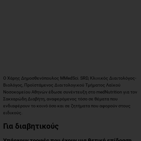
Ο Χάρης Δημοσθενόπουλος MMedSci. SRD, Κλινικός Διαιτολόγος-
Βιολόγος, Προϊστάμενος Διαιτολογικού Τμήματος Λαϊκού
Νοσοκομείου Αθηνών έδωσε συνέντευξη στο medNutrition για τον
Σακχαρώδη Διαβήτη, αναφερόμενος τόσο σε θέματα που
ενδιαφέρουν το κοινό όσο και σε ζητήματα που αφορούν στους
ειδικούς.
Για διαβητικούς
Υπάρχουν τροφές που έχουν μια θετική επίδραση