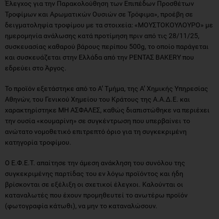
Έλεγχος για την Παρακολούθηση των Επιπέδων Προσθέτων
Τροφίμων και Αρωματικών Ουσιών σε Τρόφιμα», προέβη σε
δειγματοληψία τροφίμου με τα στοιχεία: «ΜΟΥΣΤΟΚΟΥΛΟΥΡΟ» με
ημερομηνία ανάλωσης κατά προτίμηση πριν από τις 28/11/25,
συσκευασίας καθαρού βάρους περίπου 500g, το οποίο παράγεται
και συσκευάζεται στην Ελλάδα από την ΡΕΝΤΑΣ BAKERY που
εδρεύει στo Άργος.
Το προϊόν εξετάστηκε από το Α’ Τμήμα, της Α’ Χημικής Υπηρεσίας
Αθηνών, του Γενικού Χημείου του Κράτους της Α.Α.Δ.Ε. και
χαρακτηρίστηκε ΜΗ ΑΣΦΑΛΕΣ, καθώς διαπιστώθηκε να περιέχει
την ουσία «κουμαρίνη» σε συγκέντρωση που υπερβαίνει το
ανώτατο νομοθετικό επιτρεπτό όριο για τη συγκεκριμένη
κατηγορία τροφίμου.
Ο Ε.Φ.Ε.Τ. απαίτησε την άμεση ανάκληση του συνόλου της
συγκεκριμένης παρτίδας του εν λόγω προϊόντος και ήδη
βρίσκονται σε εξέλιξη οι σχετικοί έλεγχοι. Καλούνται οι
καταναλωτές που έχουν προμηθευτεί το ανωτέρω προϊόν
(φωτογραφία κάτωθι), να μην το καταναλώσουν.