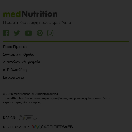
Η σωστή διατροφή προσφέρει Υγεία
Ποιοι Είμαστε
Συντακτική Ομάδα
Διαιτολογικά Γραφεία
e- Βιβλιοθήκη
Επικοινωνία
© 2026 medNutrition.gr. All rights reserved.
Το medNutrition δεν παρέχει ιατρικές συμβουλές, διαγνώσεις ή θεραπείες.
Δείτε
περισσότερες πληροφορίες
.
DESIGN:
DEVELOPMENT: