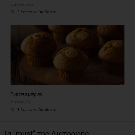
Οικογένεια
2 λεπτά να διαβαστεί
Τυρένια μάφινς
Διατροφή
1 λεπτό να διαβαστεί
Τα "must" της Διατροφής