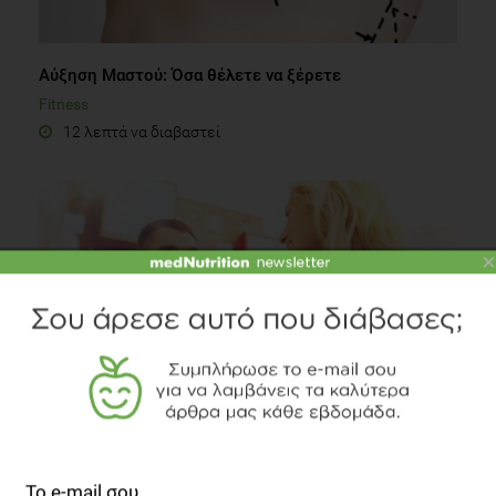
Αύξηση Μαστού: Όσα θέλετε να ξέρετε
Fitness
12 λεπτά να διαβαστεί
×
Έξυπνες επιλογές για το φαγητό στο εστιατόριο
Συστάσεις Διατροφής
1 λεπτό να διαβαστεί