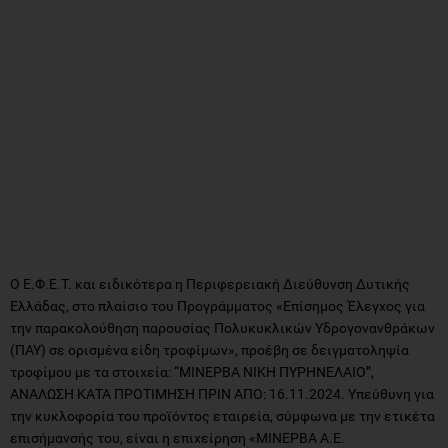
Ο Ε.Φ.Ε.Τ. και ειδικότερα η Περιφερειακή Διεύθυνση Δυτικής
Ελλάδας, στο πλαίσιο του Προγράμματος «Επίσημος Έλεγχος για
την παρακολούθηση παρουσίας Πολυκυκλικών Υδρογονανθράκων
(ΠΑΥ) σε ορισμένα είδη τροφίμων», προέβη σε δειγματοληψία
τροφίμου με τα στοιχεία: “ΜΙΝΕΡΒΑ ΝΙΚΗ ΠΥΡΗΝΕΛΑΙΟ”,
ΑΝΑΛΩΣΗ ΚΑΤΑ ΠΡΟΤΙΜΗΣΗ ΠΡΙΝ ΑΠΟ: 16.11.2024. Υπεύθυνη για
την κυκλοφορία του προϊόντος εταιρεία, σύμφωνα με την ετικέτα
επισήμανσής του, είναι η επιχείρηση «ΜΙΝΕΡΒΑ Α.Ε.