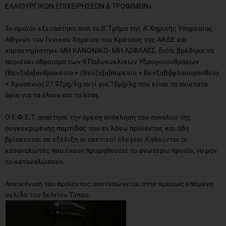
ΕΛΑΙΟΥΡΓΙΚΩΝ ΕΠΙΧΕΙΡΗΣΕΩΝ & ΤΡΟΦΙΜΩΝ».
Το προϊόν εξετάστηκε από το Β' Τμήμα της Α' Χημικής Υπηρεσίας
Αθηνών του Γενικού Χημείου του Κράτους της ΑΑΔΕ και
χαρακτηρίστηκε ΜΗ ΚΑΝΟΝΙΚΟ- ΜΗ ΑΣΦΑΛΕΣ, διότι βρέθηκε να
περιέχει άθροισμα των 4 Πολυκυκλικών Υδρογονανθράκων
(Βενζο[a]ανθρακένιο + (Βενζο[a]πυρένιο + Βενζο[b]φλουορανθέιο
+ Χρυσένιο) 27,92μg/kg αντί για 10μg/kg που είναι τα ανώτατα
όρια για τα έλαια και τα λίπη.
Ο Ε.Φ.Ε.Τ. απαίτησε την άμεση ανάκληση του συνόλου της
συγκεκριμένης παρτίδας του εν λόγω προϊόντος και ήδη
βρίσκονται σε εξέλιξη οι σχετικοί έλεγχοι.Καλούνται οι
καταναλωτές που έχουν προμηθευτεί το ανωτέρω προϊόν, να μην
το καταναλώσουν.
Απεικόνιση του προϊόντος αποτυπώνεται στην αμέσως επόμενη
σελίδα του δελτίου Τύπου.