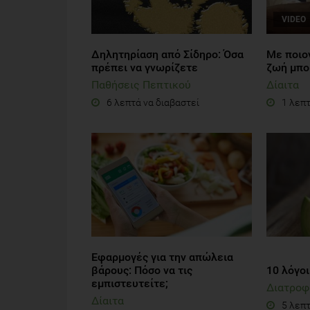
VIDEO
Δηλητηρίαση από Σίδηρο: Όσα
Με ποιο
πρέπει να γνωρίζετε
ζωή μπορ
Παθήσεις Πεπτικού
Δίαιτα
6 λεπτά να διαβαστεί
1 λεπτ
Εφαρμογές για την απώλεια
βάρους: Πόσο να τις
10 λόγοι
εμπιστευτείτε;
Διατροφ
Δίαιτα
5 λεπτ