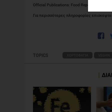
Official Publications: Food Reporter, σελφ σ
Για περισσότερες πληροφορίες επισκεφτεί
TOPICS
ΧΟΡΤΟΦΑΓΙΑ
VEGAN
ΔΙΑ