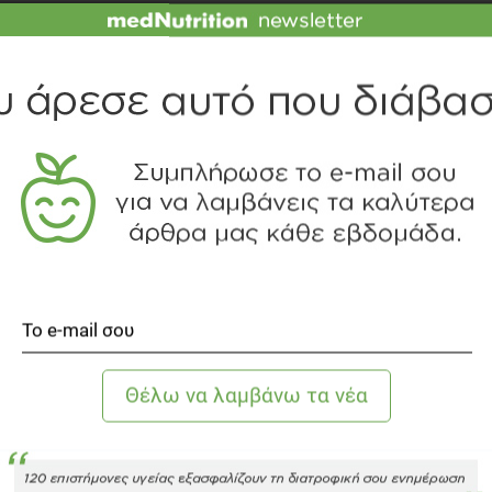
 εξής: «Η προσπάθεια του ανθρώπου να φτιάξει plant
μητές των ζωϊκών χάνεται στα βάθη των αιώνων. Τα
 διατροφικά γιατί δεν υπήρχε η διαθεσιμότητα σε
 προσπάθειες όμως έγιναν μετά το 2ο Παγκόσμιο Πόλεμο.
λογα ή μιμητές κρέατος και γάλακτος. Η τεχνολογική
ική τάση αυξάνεται συνεχώς στις μέρες μας. Η
ν αποδεκτών οργανοληπτικών ιδιοτήτων σε συνδυασμό με
κή συνείδηση. Τα φυτικά τρόφιμα είναι προϊόντα που
 μέσα σε ένα πλαίσιο κυκλικής οικονομίας. Γίνεται
οιηθούν παραπροϊόντα της αγροτικής βιομηχανίας και να
διατροφική αξία. Ο διαγωνισμός αυτός της BOUSSIAS
, έρχεται να δώσει ένα χώρο προβολής και βράβευσης
λματική επιτροπή».
οναδική ευκαιρία αναγνώρισης και διάκρισης των
κώντας ένα βραβείο το οποίο θα αποτελέσει εργαλείο
πό τους πιο αναπτυσσόμενους και ανταγωνιστικούς αυτή
: αυτόν του plant based lifestyle.
 το
www.mednutrition.gr
.