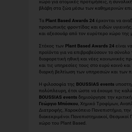
χώρο για ατομικές προτιμήσεις, η συνολικ
βλάβη στα ζώα μέσω των καθημερινών επι
Τα
Plant Based Awards 24
έρχονται να αναδ
προσωπικής φροντίδας και ειδών υγιεινή
και αξεσουάρ από τον ευρύτερο χώρο της μ
Στόχος των
Plant Based Awards 24
είναι να
προϊόντα για να επιβραβεύσουν το σύνολο
διαφορετική ηθική και νέες κοινωνικές π
και τις υπηρεσίες τους στο ευρύ κοινό και
διαρκή βελτίωση των υπηρεσιών και των π
Η φιλοσοφία της
BOUSSIAS events
υποστηρ
πολύπλευρη, έτσι ώστε να έχουμε τις καλύ
BOUSSIAS events
δημιούργησε την κριτικ
Γεώργιο Μπόσκου
, Xημικό Tροφίμων, Αναπ
Διατροφής, Χαροκόπειο Πανεπιστήμιο, την
διακεκριμένοι Πανεπιστημιακοί, Θεσμικοί 
χώρο του Plant Based.