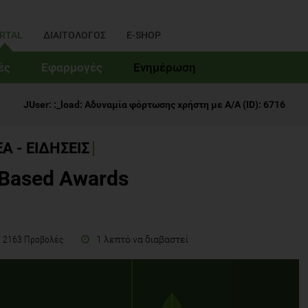
RTAL
ΔΙΑΙΤΟΛΟΓΟΣ
E-SHOP
ές
Εφαρμογές
Ενημέρωση
JUser: :_load: Αδυναμία φόρτωσης χρήστη με Α/Α (ID): 6716
Α - ΕΙΔΗΣΕΙΣ
 Based Awards
1 λεπτό να διαβαστεί
2163 Προβολές