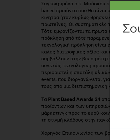
Συγκεκριμένα ο κ. Μπόσκου επισημαίνει τα
based προϊόντα που θα είναι ανάλογα ή μι
κίνητρα ήταν κυρίως θρησκευτικά αλλά και
πρωτεΐνες. Οι συστηματικές τεχνολογικές
Τότε εμφανίζονται τα πρώτα εμπορικά ανά
πρόκληση από τότε παραμένει και η εμπορ
τεχνολογική πρόκληση είναι επίτευξη τω
καλές διατροφικές αξίες και περιβαλλοντι
συμβάλλουν στην βιωσιμότητα του πλανήτη,
συνεχώς τεχνολογική προσπάθεια να αξιοπ
περιοριστεί η σπατάλη υλικών που έχουν 
events, που διοργανώνεται για πρώτη φορά
τους από μια διεπιστημονική και διεπαγγε
Τα
Plant Based Awards 24
αποτελούν μια μ
προϊόντων και των υπηρεσιών σας, διεκδι
μάρκετινγκ προς το ευρύ κοινό, σε έναν α
τη στιγμή κλάδους στην παγκόσμια οικονομία
Χορηγός Επικοινωνίας των βραβείων είναι