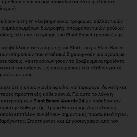
ή πρόθεση είναι να μην προκαλείται ούτε η ελάχιστη
λογών).
είξουν αυτή τη νέα βιομηχανία τροφίμων, καλλυντικών
ς, συμπληρωμάτων διατροφής, απορρυπαντικών, ρούχων
όδας, όλα υπό το πρίσμα του Plant Based τρόπου ζωής.
 προβάλλουν τις εταιρείες και Start-Ups με Plant Based
 των υπηρεσιών που σταδιακά δημιουργούν μια αγορά με
ροεκτάσεις, να επικοινωνήσουν τα βραβευμένα προϊόντα
 να κινητοποιήσουν τις επιχειρήσεις του κλάδου για τη
ροϊόντων τους.
ίζει ότι η επικοινωνία οφείλει να παραμένει δυνατή και
τερες προοπτικές κάθε χρονιά. Για αυτό το λόγο η
ή επιτροπή των
Plant Based Awards 24
με πρόεδρο τον
ληρωτής Καθηγητής, Τμήμα Επιστήμης Διαιτολογίας -
 οποία επιπλέον συνθέτουν σημαντικές προσωπικότητες,
Παράγοντες, Επιστήμονες και Δημοσιογράφοι από τον