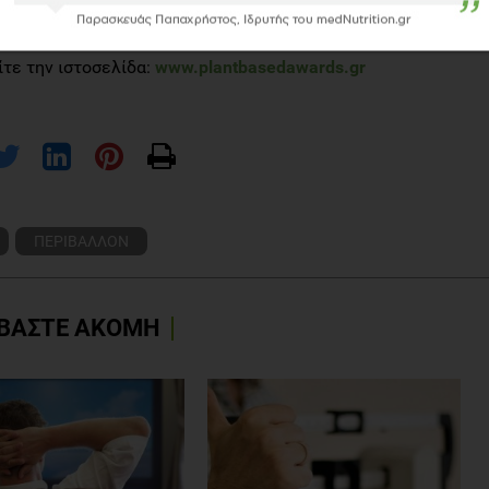
έρβις.
τε την ιστοσελίδα:
www.plantbasedawards.gr
ΠΕΡΙΒΑΛΛΟΝ
ΒΑΣΤΕ ΑΚΟΜΗ