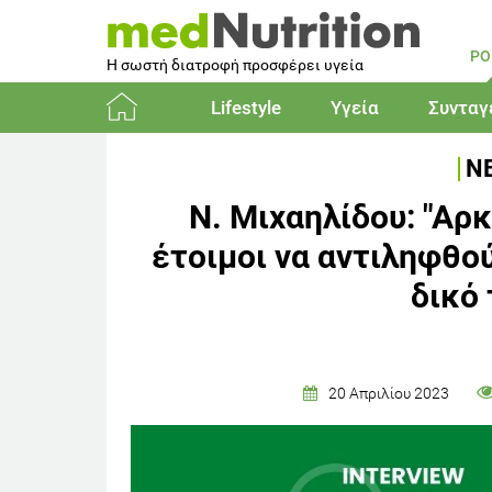
PO
Η σωστή διατροφή προσφέρει υγεία
Lifestyle
Υγεία
Συνταγ
Αρχική
ΝΕ
N. Μιχαηλίδου: "Αρκ
έτοιμοι να αντιληφθο
δικό 
20 Απριλίου 2023