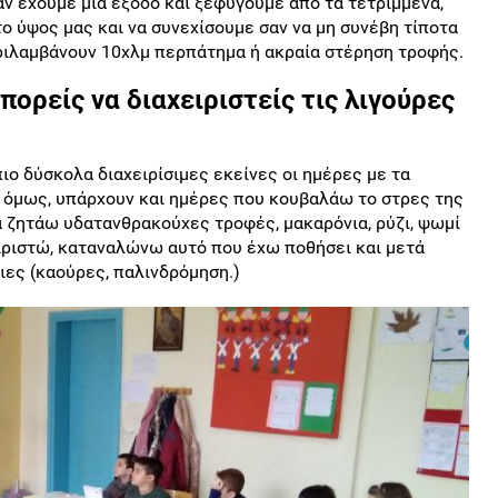
 αν έχουμε μια έξοδο και ξεφύγουμε από τα τετριμμένα,
το ύψος μας και να συνεχίσουμε σαν να μη συνέβη τίποτα
ριλαμβάνουν 10χλμ περπάτημα ή ακραία στέρηση τροφής.
ορείς να διαχειριστείς τις λιγούρες
 πιο δύσκολα διαχειρίσιμες εκείνες οι ημέρες με τα
 όμως, υπάρχουν και ημέρες που κουβαλάω το στρες της
να ζητάω υδατανθρακούχες τροφές, μακαρόνια, ρύζι, ψωμί
ιριστώ, καταναλώνω αυτό που έχω ποθήσει και μετά
ες (καούρες, παλινδρόμηση.)