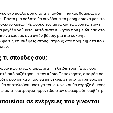
ες στο μυαλό μου από την παιδική ηλικία, θυμάμαι ότι
ι. Πάντα μια σαλάτα θα συνόδευε τα μεσημεριανά μας, το
όκκινο κρέας 1-2 φορές τον μήνα και τα φρούτα ήταν η
τα μεγάλα γεύματα. Αυτό πιστεύω ήταν που με ώθησε στο
πο να έχουμε ένα υγιές βάρος, μια πιο ευκίνητη
υμε τις επισκέψεις στους ιατρούς από προβλήματα που
ειες.
ς τι σπουδές σου;
ρώ πως είναι απαραίτητη η εξειδίκευση. Έτσι, όσο
 μετά από συζήτηση με τον κύριο Παπαχρήστο, αποφάσισα
δές μου σε κάτι που θα με ξεχώριζε από το πλήθος, σε
υ θα αποτελούσε μάστιγα του αιώνα και θα έχρηζε άμεσης
ώ με τη διατροφικη φροντίδα στον σακχαρώδη διαβήτη.
ποιείσαι σε ενέργειες που γίνονται