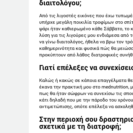
διαιτολόγου;
Από τις λιγοστές εικόνες που έχω τυπωμέν
υπήρχε μεγάλη ποικιλία τροφίμων στο σπίτ
ψάρι ήταν καθιερωμένο κάθε Σάββατο, το κ
λύση για τις λιγούρες μου ενδιάμεσα από 
να γίνω διαιτολόγος, ήθελα να βρω τον τρό
καθημερινότητα και φυσικά πώς θα μειώσο
προκύπτουν από λάθος διατροφικές συνήθ
Γιατί επέλεξες να συνεχίσει
Καλώς ή κακώς σε κάποια επαγγέλματα θεω
έκανα την πρακτική μου στο mednutrition,
πως θα ήταν σώφρων να συνεχίσω τις σπου
κάτι δηλαδή που με την πάροδο του χρόνο
αντιμετώπισης, οπότε επέλεξα να ασχοληθ
Στην περιοχή σου δραστηριο
σχετικά με τη διατροφή;