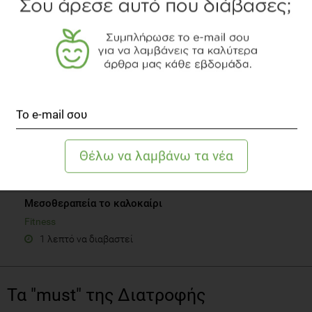
2 λεπτά να διαβαστεί
Μεσοθεραπεία το καλοκαίρι
Fitness
1 λεπτό να διαβαστεί
Τα "must" της Διατροφής