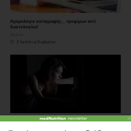
Ημερολόγιο καταγραφής... τροφίμων αντί
διαιτολογίου!
Δίαιτα
2 λεπτά να διαβαστεί
×
Τι λέει η καρδιά μου για τις βραδινές λιγούρες;
Καρδιαγγειακά