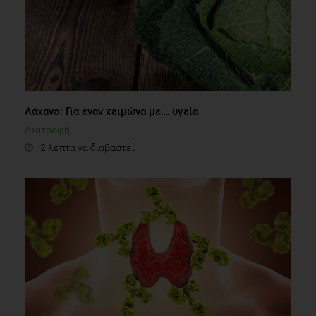
Λάχανο: Για έναν χειμώνα με... υγεία
Διατροφή
2 λεπτά να διαβαστεί