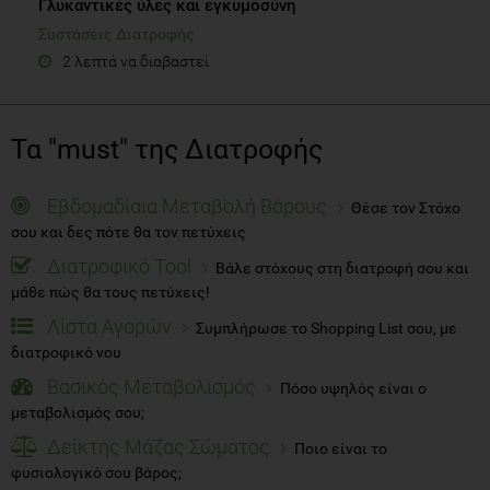
Γλυκαντικές ύλες και εγκυμοσύνη
Συστάσεις Διατροφής
2 λεπτά να διαβαστεί
Τα "must" της Διατροφής
Εβδομαδίαια Μεταβολή Βάρους
Θέσε τον Στόχο
σου και δες πότε θα τον πετύχεις
Διατροφικό Tool
Βάλε στόχους στη διατροφή σου και
μάθε πώς θα τους πετύχεις!
Λίστα Αγορών
Συμπλήρωσε το Shopping List σου, με
διατροφικό νου
Βασικός Μεταβολισμός
Πόσο υψηλός είναι ο
μεταβολισμός σου;
Δείκτης Μάζας Σώματος
Ποιο είναι το
φυσιολογικό σου βάρος;