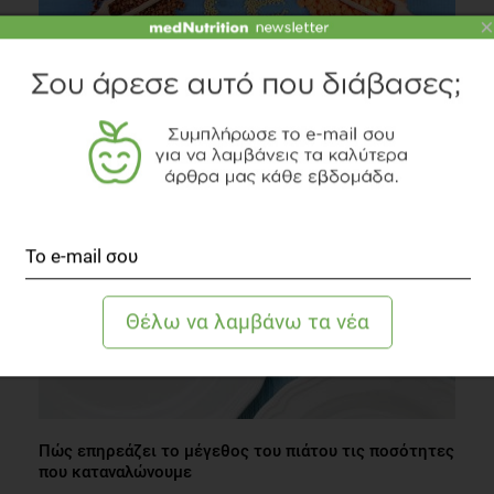
×
Έχω αναιμία και είμαι χορτοφάγος. Ποιες τροφές να
επιλέξω;
Άλλες Παθήσεις
2 λεπτά να διαβαστεί
Πώς επηρεάζει το μέγεθος του πιάτου τις ποσότητες
που καταναλώνουμε