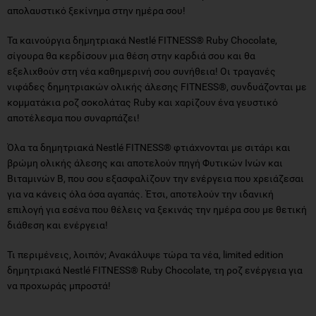
απολαυστικό ξεκίνημα στην ημέρα σου!
Τα καινούργια δημητριακά Nestlé FITNESS® Ruby Chocolate,
σίγουρα θα κερδίσουν μια θέση στην καρδιά σου και θα
εξελιχθούν στη νέα καθημερινή σου συνήθεια! Οι τραγανές
νιφάδες δημητριακών ολικής άλεσης FITNESS®, συνδυάζονται με
κομματάκια ροζ σοκολάτας Ruby και χαρίζουν ένα γευστικό
αποτέλεσμα που συναρπάζει!
Όλα τα δημητριακά Nestlé FITNESS® φτιάχνονται με σιτάρι και
βρώμη ολικής άλεσης και αποτελούν πηγή Φυτικών Ινών και
Βιταμινών Β, που σου εξασφαλίζουν την ενέργεια που χρειάζεσαι
για να κάνεις όλα όσα αγαπάς. Έτσι, αποτελούν την ιδανική
επιλογή για εσένα που θέλεις να ξεκινάς την ημέρα σου με θετική
διάθεση και ενέργεια!
Τι περιμένεις, λοιπόν; Ανακάλυψε τώρα τα νέα, limited edition
δημητριακά Nestlé FITNESS® Ruby Chocolate, τη ροζ ενέργεια για
να προχωράς μπροστά!