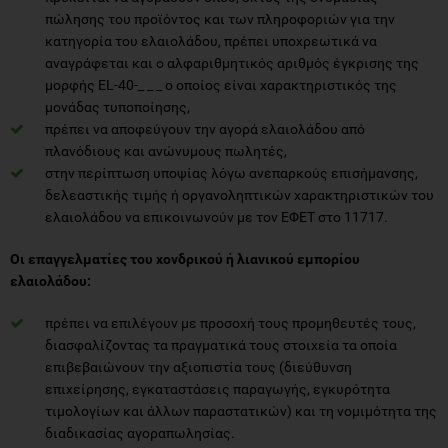
πώλησης του προϊόντος και των πληροφοριών για την
κατηγορία του ελαιολάδου, πρέπει υποχρεωτικά να
αναγράφεται και ο αλφαριθμητικός αριθμός έγκρισης της
μορφής EL-40-_ _ _ o οποίος είναι χαρακτηριστικός της
μονάδας τυποποίησης,
πρέπει να αποφεύγουν την αγορά ελαιολάδου από
πλανόδιους και ανώνυμους πωλητές,
στην περίπτωση υποψίας λόγω ανεπαρκούς επισήμανσης,
δελεαστικής τιμής ή οργανοληπτικών χαρακτηριστικών του
ελαιολάδου να επικοινωνούν με τον ΕΦΕΤ στο 11717.
Οι επαγγελματίες του χονδρικού ή λιανικού εμπορίου
ελαιολάδου:
πρέπει να επιλέγουν με προσοχή τους προμηθευτές τους,
διασφαλίζοντας τα πραγματικά τους στοιχεία τα οποία
επιβεβαιώνουν την αξιοπιστία τους (διεύθυνση
επιχείρησης, εγκαταστάσεις παραγωγής, εγκυρότητα
τιμολογίων και άλλων παραστατικών) και τη νομιμότητα της
διαδικασίας αγοραπωλησίας.