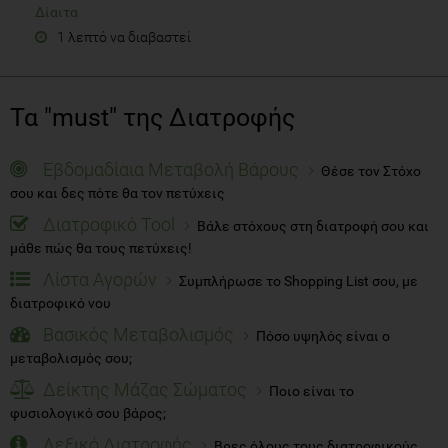
Δίαιτα
1 λεπτό να διαβαστεί
Τα "must" της Διατροφής
Εβδομαδίαια Μεταβολή Βάρους
Θέσε τον Στόχο
σου και δες πότε θα τον πετύχεις
Διατροφικό Tool
Βάλε στόχους στη διατροφή σου και
μάθε πώς θα τους πετύχεις!
Λίστα Αγορών
Συμπλήρωσε το Shopping List σου, με
διατροφικό νου
Βασικός Μεταβολισμός
Πόσο υψηλός είναι ο
μεταβολισμός σου;
Δείκτης Μάζας Σώματος
Ποιο είναι το
φυσιολογικό σου βάρος;
Λεξικό Διατροφής
Βρες όλους τους διατροφικούς