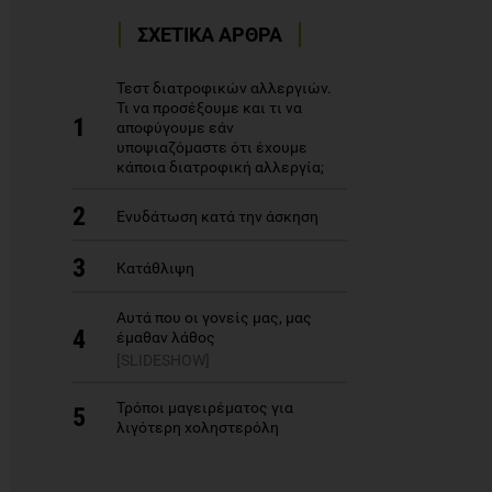
ΣΧΕΤΙΚΑ ΑΡΘΡΑ
Τεστ διατροφικών αλλεργιών.
Τι να προσέξουμε και τι να
1
αποφύγουμε εάν
υποψιαζόμαστε ότι έχουμε
κάποια διατροφική αλλεργία;
2
Ενυδάτωση κατά την άσκηση
3
Κατάθλιψη
Αυτά που οι γονείς μας, μας
4
έμαθαν λάθος
[SLIDESHOW]
Τρόποι μαγειρέματος για
5
λιγότερη χοληστερόλη