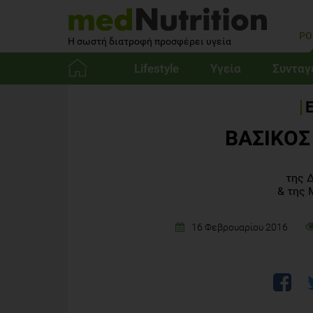
PO
Η σωστή διατροφή προσφέρει υγεία
Lifestyle
Υγεία
Συνταγ
Αρχική
ΒΑΣΙΚΟΣ
της 
&
της 
16 Φεβρουαρίου 2016