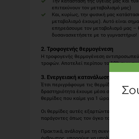
Την κατάσταση της υγείας μας και τυ
επιταχύνουν τον μεταβολισμό μας)
Και, κυρίως, την φυσική μας κατάστασ
μεταβολισμό έχουμε). Αυτό είναι σημαν
επηρεάσουμε τον μεταβολισμό μας – 
δυσανασχετήσετε με το γυμναστήριο!
2. Τροφογενής θερμογένεση
Η τροφογενής θερμογένεση αντιπροσωπεύε
τροφών. Αποτελεί περίπου το 10% των συ
3. Ενεργειακή κατανάλωση κατά την 
Έτσι περιγράφουμε τις θερμίδες που καίμε
δραστηριότητα έχουμε μέσα στην ημέρα μας
θερμίδες που καίμε για 1 ώρα τρεξίματος,
Οι θερμίδες αυτές εξαρτώνται από την έντ
παράγοντες όπως τον όγκο του σώματος το
Πρακτικά, ανάλογα με τη συχνότητα και το
άνθρωπος, μπορούμε να υπολογίσουμε τις 