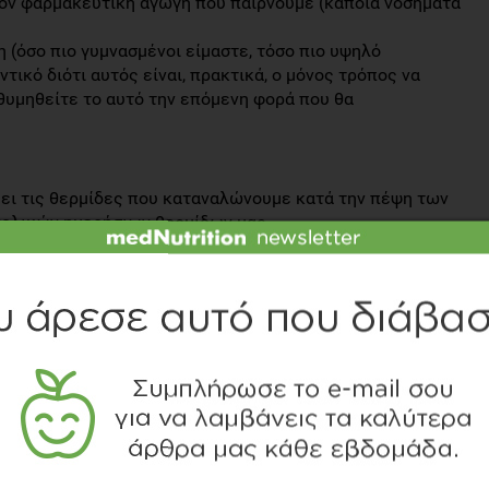
χόν φαρμακευτική αγωγή που παίρνουμε (κάποια νοσήματα
η (όσο πιο γυμνασμένοι είμαστε, τόσο πιο υψηλό
τικό διότι αυτός είναι, πρακτικά, ο μόνος τρόπος να
θυμηθείτε το αυτό την επόμενη φορά που θα
ι τις θερμίδες που καταναλώνουμε κατά την πέψη των
νολικών ημερήσιων θερμίδων μας.
φυσική δραστηριότητα
, ουσιαστικά, για οποιαδήποτε μικρή ή μεγάλη φυσική
. Από το απλό περπάτημα ως τη δουλειά, μέχρι τις
 όλα αυτά συνυπολογίζονται έξτρα μέσα στην ημέρα μας.
αση και τη διάρκεια της δραστηριότητας, αλλά και από
υ εξεταζόμενου, το πόσο καλά προπονημένος είναι κλπ.
 είδος της φυσικής δραστηριότητας που κάνει ένας
θερμίδες που καίει μέσα στην ημέρα πολλαπλασιάζοντας