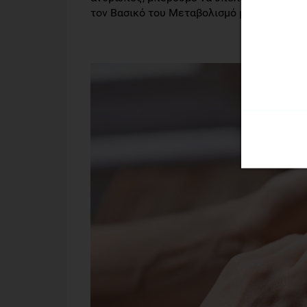
τον Βασικό του Μεταβολισμό με έναν συντελε