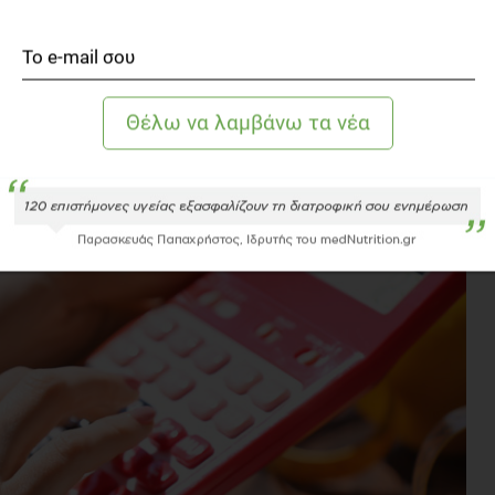
στή (PAL, Physical Activity Level).