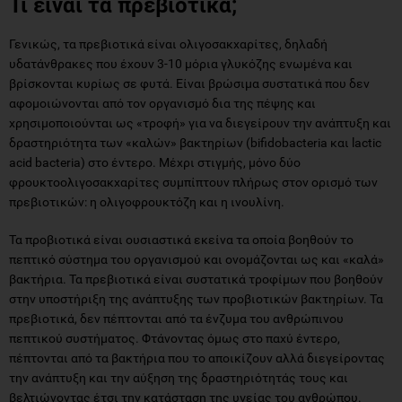
Τι είναι τα πρεβιοτικά;
Γενικώς, τα πρεβιοτικά είναι ολιγοσακχαρίτες, δηλαδή
υδατάνθρακες που έχουν 3-10 μόρια γλυκόζης ενωμένα και
βρίσκονται κυρίως σε φυτά. Είναι βρώσιμα συστατικά που δεν
αφομοιώνονται από τον οργανισμό δια της πέψης και
χρησιμοποιούνται ως «τροφή» για να διεγείρουν την ανάπτυξη και
δραστηριότητα των «καλών» βακτηρίων (bifidobacteria και lactic
acid bacteria) στο έντερο. Μέχρι στιγμής, μόνο δύο
φρουκτοολιγοσακχαρίτες συμπίπτουν πλήρως στον ορισμό των
πρεβιοτικών: η ολιγοφρουκτόζη και η ινουλίνη.
Τα προβιοτικά είναι ουσιαστικά εκείνα τα οποία βοηθούν το
πεπτικό σύστημα του οργανισμού και ονομάζονται ως και «καλά»
βακτήρια. Τα πρεβιοτικά είναι συστατικά τροφίμων που βοηθούν
στην υποστήριξη της ανάπτυξης των προβιοτικών βακτηρίων. Τα
πρεβιοτικά, δεν πέπτονται από τα ένζυμα του ανθρώπινου
πεπτικού συστήματος. Φτάνοντας όμως στο παχύ έντερο,
πέπτονται από τα βακτήρια που το αποικίζουν αλλά διεγείροντας
την ανάπτυξη και την αύξηση της δραστηριότητάς τους και
βελτιώνοντας έτσι την κατάσταση της υγείας του ανθρώπου.