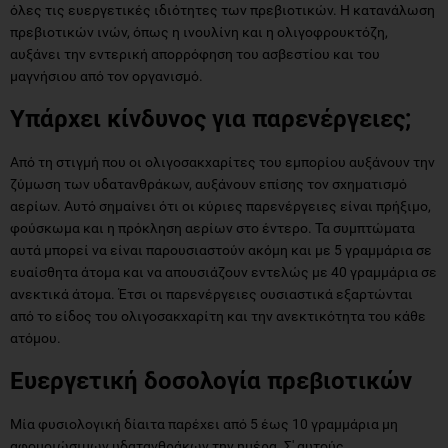
όλες τις ευεργετικές ιδιότητες των πρεβιοτικών. Η κατανάλωση
πρεβιοτικών ινών, όπως η ινουλίνη και η ολιγοφρουκτόζη,
αυξάνει την εντερική απορρόφηση του ασβεστίου και του
μαγνήσιου από τον οργανισμό.
Υπάρχει κίνδυνος για παρενέργειες;
Από τη στιγμή που οι ολιγοσακχαρίτες του εμπορίου αυξάνουν την
ζύμωση των υδατανθράκων, αυξάνουν επίσης τον σχηματισμό
αερίων. Αυτό σημαίνει ότι οι κύριες παρενέργειες είναι πρήξιμο,
φούσκωμα και η πρόκληση αερίων στο έντερο. Τα συμπτώματα
αυτά μπορεί να είναι παρουσιαστούν ακόμη και με 5 γραμμάρια σε
ευαίσθητα άτομα και να απουσιάζουν εντελώς με 40 γραμμάρια σε
ανεκτικά άτομα. Έτσι οι παρενέργειες ουσιαστικά εξαρτώνται
από το είδος του ολιγοσακχαρίτη και την ανεκτικότητα του κάθε
ατόμου.
Ευεργετική δοσολογία πρεβιοτικών
Μία φυσιολογική δίαιτα παρέχει από 5 έως 10 γραμμάρια μη
αφομοιώσιμων υδατανθράκων την ημέρα. Σ' αυτούς