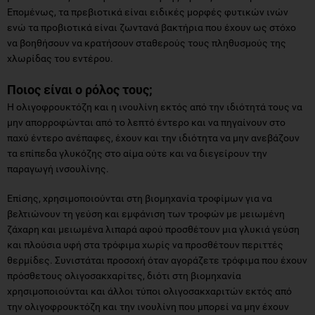
Επομένως, τα πρεβιοτικά είναι ειδικές μορφές φυτικών ινών
ενώ τα προβιοτικά είναι ζωντανά βακτήρια που έχουν ως στόχο
να βοηθήσουν να κρατήσουν σταθερούς τους πληθυσμούς της
χλωρίδας του εντέρου.
Ποιος είναι ο ρόλος τους;
Η ολιγοφρουκτόζη και η ινουλίνη εκτός από την ιδιότητά τους να
μην απορροφώνται από το λεπτό έντερο και να πηγαίνουν στο
παχύ έντερο ανέπαφες, έχουν και την ιδιότητα να μην ανεβάζουν
τα επίπεδα γλυκόζης στο αίμα ούτε και να διεγείρουν την
παραγωγή ινσουλίνης.
Επίσης, χρησιμοποιούνται στη βιομηχανία τροφίμων για να
βελτιώνουν τη γεύση και εμφάνιση των τροφών με μειωμένη
ζάχαρη και μειωμένα λιπαρά αφού προσθέτουν μια γλυκιά γεύση
και πλούσια υφή στα τρόφιμα χωρίς να προσθέτουν περιττές
θερμίδες. Συνιστάται προσοχή όταν αγοράζετε τρόφιμα που έχουν
πρόσθετους ολιγοσακχαρίτες, διότι στη βιομηχανία
χρησιμοποιούνται και άλλοι τύποι ολιγοσακχαριτών εκτός από
την ολιγοφρουκτόζη και την ινουλίνη που μπορεί να μην έχουν