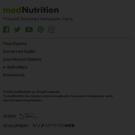
Η σωστή διατροφή προσφέρει Υγεία
Ποιοι Είμαστε
Συντακτική Ομάδα
Διαιτολογικά Γραφεία
e- Βιβλιοθήκη
Επικοινωνία
© 2026 medNutrition.gr. All rights reserved.
Το medNutrition δεν παρέχει ιατρικές συμβουλές, διαγνώσεις ή θεραπείες.
Δείτε
περισσότερες πληροφορίες
.
DESIGN:
DEVELOPMENT: