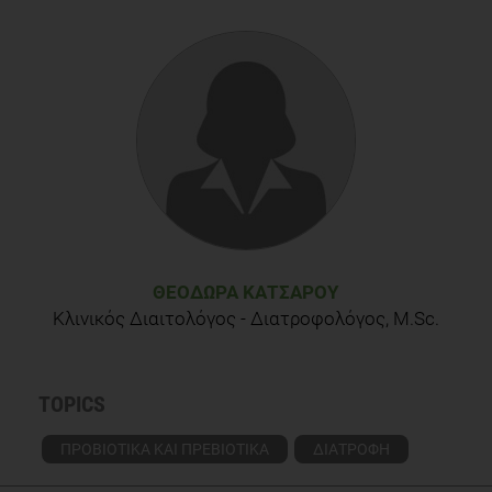
Cynthia Sass, 6 Prebiotic Foods You Should Add to Your Diet
ASAP, Feed the good bacteria in your gut with these healthy
choices,2016
Donath MY, Targeting inflammation in the treatment of type 2
diabetes: time to start, Nat Rev Drug Discov. 2014
Jun;13(6):465-76
Jessica Bruso, Examples of Prebiotic Foods,2015
Ελληνικό Ινστιτούτο Διατροφής, Πρεβιοτικά και
Προβιοτικά
ΘΕΟΔΏΡΑ ΚΑΤΣΑΡΟΎ
Κλινικός Διαιτολόγος - Διατροφολόγος, M.Sc.
TOPICS
ΠΡΟΒΙΟΤΙΚΑ ΚΑΙ ΠΡΕΒΙΟΤΙΚΑ
ΔΙΑΤΡΟΦΗ