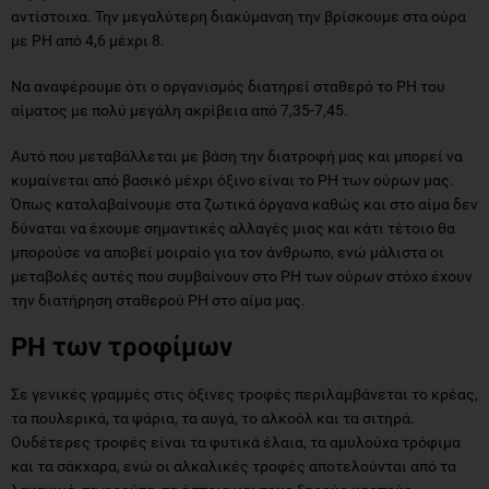
αντίστοιχα. Την μεγαλύτερη διακύμανση την βρίσκουμε στα ούρα
με PH από 4,6 μέχρι 8.
Να αναφέρουμε ότι ο οργανισμός διατηρεί σταθερό το PH του
αίματος με πολύ μεγάλη ακρίβεια από 7,35-7,45.
Αυτό που μεταβάλλεται με βάση την διατροφή μας και μπορεί να
κυμαίνεται από βασικό μέχρι όξινο είναι το PH των ούρων μας.
Όπως καταλαβαίνουμε στα ζωτικά όργανα καθώς και στο αίμα δεν
δύναται να έχουμε σημαντικές αλλαγές μιας και κάτι τέτοιο θα
μπορούσε να αποβεί μοιραίο για τον άνθρωπο, ενώ μάλιστα οι
μεταβολές αυτές που συμβαίνουν στο PH των ούρων στόχο έχουν
την διατήρηση σταθερού PH στο αίμα μας.
PH των τροφίμων
Σε γενικές γραμμές στις όξινες τροφές περιλαμβάνεται το κρέας,
τα πουλερικά, τα ψάρια, τα αυγά, το αλκοόλ και τα σιτηρά.
Ουδέτερες τροφές είναι τα φυτικά έλαια, τα αμυλούχα τρόφιμα
και τα σάκχαρα, ενώ οι αλκαλικές τροφές αποτελούνται από τα