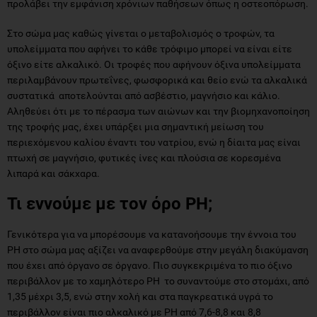
προλάβει την εμφάνιση χρόνιων παθήσεων όπως η οστεοπόρωση.
Στο σώμα μας καθώς γίνεται ο μεταβολισμός ο τροφών, τα
υπολείμματα που αφήνει το κάθε τρόφιμο μπορεί να είναι είτε
όξινο είτε αλκαλικό. Οι τροφές που αφήνουν όξινα υπολείμματα
περιλαμβάνουν πρωτεΐνες, φωσφορικά και θείο ενώ τα αλκαλικά
συστατικά αποτελούνται από ασβέστιο, μαγνήσιο και κάλιο.
Αληθεύει ότι με το πέρασμα των αιώνων και την βιομηχανοποίηση
της τροφής μας, έχει υπάρξει μια σημαντική μείωση του
περιεχόμενου καλίου έναντι του νατρίου, ενώ η δίαιτα μας είναι
πτωχή σε μαγνήσιο, φυτικές ίνες και πλούσια σε κορεσμένα
λιπαρά και σάκχαρα.
Τι εννούμε με τον όρο PH;
Γενικότερα για να μπορέσουμε να κατανοήσουμε την έννοια του
PH στο σώμα μας αξίζει να αναφερθούμε στην μεγάλη διακύμανση
που έχει από όργανο σε όργανο. Πιο συγκεκριμένα το πιο όξινο
περιβάλλον με το χαμηλότερο PH το συναντούμε στο στομάχι, από
1,35 μέχρι 3,5, ενώ στην χολή και στα παγκρεατικά υγρά το
περιβάλλον είναι πιο αλκαλικό με PH από 7,6-8,8 και 8,8