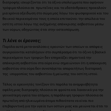
διατροφής ισχυρίζονται ότι τα όξινα υπολείμματα που αφήνουν
τρόφιμα πλούσια σε πρωτεΐνες και τα υδατάνθρακες προκαλούν
μια χρόνια οξείδωση στο σώμα μας λόγω του φωσφορικού και του
θειικού περιεχομένου τους η οποία επιταχύνει την απώλεια του
οστίτη ιστού λόγω της αυξημένης απέκκρισης ασβεστίου μέσω
των ούρων, οδηγώντας έτσι στην οστεοπόρωση.
Τι λένε οι έρευνες;
Παρόλα αυτά μετα-αναλύσεις ερευνών των οποίων οι απόψεις
συγκρούονται καταλήγουν στο συμπέρασμα ότι το όξινο ή βασικό
περιεχόμενο των τροφών δεν επηρεάζει σημαντικά την
απέκκριση ασβεστίου στα ούρα ενώ σημειώνουν ότι η απέκκριση
ασβεστίου στα ούρα δεν συνεπάγεται απαραιτήτως διαταραχή
της ισορροπίας του ασβεστίου ή μείωσης του οστίτη ιστού.
Τέλος οι ερευνητές τονίζουν ότι παρόλα τα αναμφισβήτητα
οφέλη μιας διατροφής πλούσια σε φρούτα και λαχανικά για την
γενικότερη υγεία του ατόμου, η παράλειψη τροφών πλούσια σε
πρωτεΐνη από ηλικιωμένα άτομα πιθανότατα να είναι πιο
επιβαρυντική για την υγεία των οστών μιας και μειώνεται έτσι το