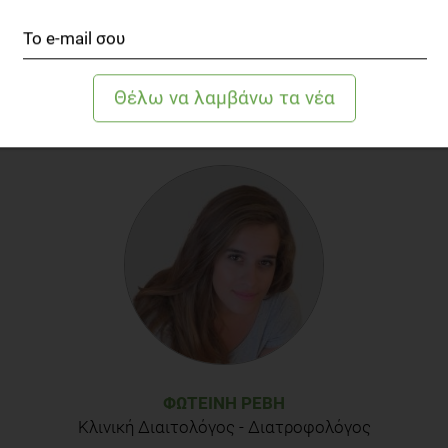
ΒΙΒΛΙΟΓΡΑΦΙΑ
Gerry K. Schwalfenberg The Alkaline Diet: Is There Evidence
That an Alkaline pH Diet Benefits Health? Journal of
Environmental and Public Health
Volume 2012, Article ID 727630,7 pages
doi:10.1155/2012/727630.
David A. Hanley and Susan J. Whiting. 2013. Does a High
Dietary Acid Content Cause Bone Loss, and Can Bone Loss
Be Prevented With an Alkaline Diet? Journal of Clinical
Densitometry: Assessment & Management of
Musculoskeletal Health,vol. 16, no. 4, 420- 425 .
ΦΩΤΕΙΝΉ ΡΈΒΗ
Fenton TR, Huang T. Systematic review of the association
Κλινική Διαιτολόγος - Διατροφολόγος
between dietary acid load, alkaline water and cancer.BMJ