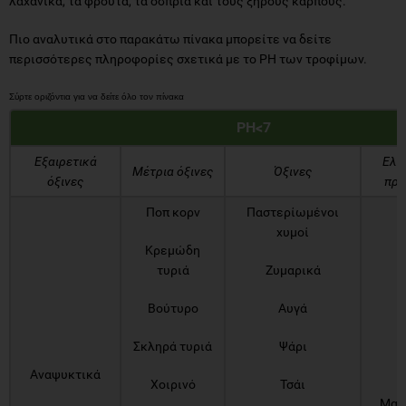
λαχανικά, τα φρούτα, τα όσπρια και τους ξηρούς καρπούς.
Πιο αναλυτικά στο παρακάτω πίνακα μπορείτε να δείτε
περισσότερες πληροφορίες σχετικά με το PH των τροφίμων.
PH<7
Εξαιρετικά
Ελα
Μέτρια όξινες
Όξινες
όξινες
προ
Ποπ κορν
Παστερίωμένοι
χυμοί
Κρεμώδη
τυριά
Ζυμαρικά
Βούτυρο
Αυγά
Σκληρά τυριά
Ψάρι
Αναψυκτικά
Χοιρινό
Τσάι
Μαύ