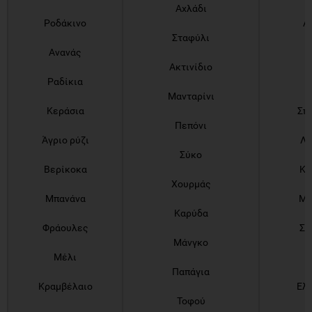
Αχλάδι
Ροδάκινο
Α
Σταφύλι
Ανανάς
Λ
Ακτινίδιο
Ραδίκια
Μανταρίνι
Κεράσια
Σπ
Πεπόνι
Άγριο ρύζι
Λα
Σύκο
Βερίκοκα
Κρ
Χουρμάς
Μπανάνα
Μη
Καρύδα
Φράουλες
Στ
Μάνγκο
Μέλι
Σ
Παπάγια
Κραμβέλαιο
Ελ
Τοφού