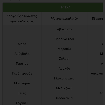
PH>7
Ελαφρώς αλκαλικές
Μέτρια αλκαλικές
Εξαιρετι
προς ουδέτερες
Αβοκάντο
Πράσινο τσάι
Μήλα
Σ
Μαρούλι
Αμύγδαλα
Μπ
Σέλερι
Τομάτες
Αγ
Αρακάς
Γκρέιπφρούτ
Λαχανάκ
Γλυκοπατάτα
Μανιτάρια
Λ
Μελιτζάνα
Ελιές
Κου
Φασολάκια
Γογγύλι
Κ