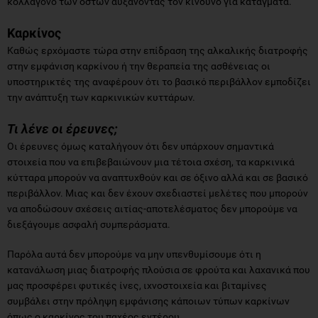
κολλαγόνο των οστών αυξάνοντας τον κίνδυνο για κατάγματα.
Καρκίνος
Καθώς ερχόμαστε τώρα στην επίδραση της αλκαλικής διατροφής
στην εμφάνιση καρκίνου ή την θεραπεία της ασθένειας οι
υποστηρικτές της αναφέρουν ότι το βασικό περιβάλλον εμποδίζει
την ανάπτυξη των καρκινικών κυττάρων.
Τι λένε οι έρευνες;
Οι έρευνες όμως καταλήγουν ότι δεν υπάρχουν σημαντικά
στοιχεία που να επιβεβαιώνουν μια τέτοια σχέση, τα καρκινικά
κύτταρα μπορούν να αναπτυχθούν και σε όξινο αλλά και σε βασικό
περιβάλλον. Μιας και δεν έχουν σχεδιαστεί μελέτες που μπορούν
να αποδώσουν σχέσεις αιτίας-αποτελέσματος δεν μπορούμε να
διεξάγουμε ασφαλή συμπεράσματα.
Παρόλα αυτά δεν μπορούμε να μην υπενθυμίσουμε ότι η
κατανάλωση μιας διατροφής πλούσια σε φρούτα και λαχανικά που
μας προσφέρει φυτικές ίνες, ιχνοστοιχεία και βιταμίνες
συμβάλει στην πρόληψη εμφάνισης κάποιων τύπων καρκίνων
όπως ο καρκίνος του παχέος εντέρου.