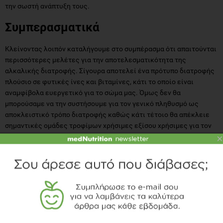
την σωστή ανάπτυξη τους.
Συμπερασματικά
Κλείνοντας λοιπόν καταλήγουμε στο συμπέρασμα ότι απαιτούνται
περισσότερες μελέτες για την αποτελεσματικότητα της
αλκαλικής διατροφής. Σίγουρα αποτελεί ένα πρότυπο διατροφής
πλούσιο σε φυτικές ίνες και βιταμίνες, κάτι το οποίο είναι
αναμφίβολα ευεργετικό για το σώμα μας. Όμως δεν θα
μπορούσαμε να την συστήσουμε για τον γενικό πληθυσμό ως
αποκλειστικό τρόπο διατροφής καθώς κάτι τέτοιο θα απέκλειε
σημαντικές ομάδες τροφίμων χρήσιμες εξίσου χρήσιμες για τον
οργανισμό μας.
×
Πιθανώς σε συγκεκριμένα άτομα στα οποία υπάρχει κάποια
ασθένεια όπως η οστεοπόρωση να μπορούσαμε να προτείνουμε
μια διατροφή προσανατολισμένη περισσότερο στα φρούτα, τα
λαχανικά και τους ξηρούς καρπούς χωρίς όμως να αποκλείουμε
αυστηρά άλλα τρόφιμα.