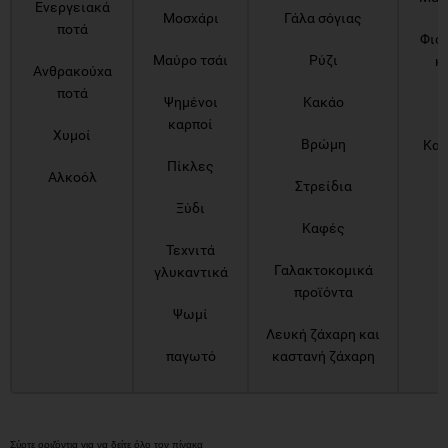
Ενεργειακά
Μοσχάρι
Γάλα σόγιας
ποτά
Φιστ
Μαύρο τσάι
Ρύζι
κ
Ανθρακούχα
ποτά
Ψημένοι
Κακάο
καρποί
Χυμοί
Βρώμη
Καλ
Πίκλες
Αλκοόλ
Στρείδια
Ξύδι
Καφές
Τεχνιτά
Γαλακτοκομικά
γλυκαντικά
προϊόντα
Ψωμί
Λευκή ζάχαρη και
παγωτό
καστανή ζάχαρη