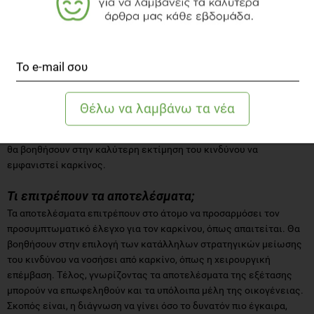
να λαμβάνεται μετά από συζήτηση με έναν ειδικό γενετικό
σύμβουλο. Αν εξαιρέσουμε λοιπόν την συναισθηματική επίπτωση
που μπορεί να έχει ένα θετικό αποτέλεσμα της γενετικής
ανάλυσης σε ένα άτομο, τα οφέλη από τη γενετική ανάλυση είναι
σημαντικά είτε το άτομο λάβει ένα θετικό είτε ένα αρνητικό
αποτέλεσμα. Τα πιθανά οφέλη ενός αρνητικού αποτελέσματος
περιλαμβάνουν μια αίσθηση της ανακούφισης και ότι δε
χρειάζονται πρόσθετες προληπτικές εξετάσεις, θεραπεία ή
χειρουργικές επεμβάσεις. Τα οφέλη του θετικού αποτελέσματος,
θα βοηθήσουν στην καλύτερη εκτίμηση του κινδύνου να
εμφανιστεί καρκίνος.
Τι επιτρέπουν τα αποτελέσματα;
Τα αποτελέσματα επιτρέπουν στο άτομο να προσαρμόσει τον
προσυμπτωματικό έλεγχο για τον καρκίνου, όπως απαιτείται. Θα
βοηθήσουν στην επιλογή των κατάλληλων στρατηγικών μείωσης
του κινδύνου να νοσήσει από καρκίνο, όπως η χειρουργική
επέμβαση. Τέλος, γνωρίζοντας τα αποτελέσματα της εξέτασης
μπορούν να επωφεληθούν και τα υπόλοιπα μέλη της οικογένειας.
Σκοπός είναι, η διάγνωση να γίνει όσο το δυνατόν πιο έγκαιρα,