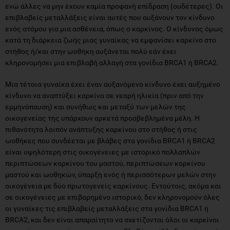
ενώ άλλες να μην έχουν καμία προφανή επίδραση (ουδέτερες). Οι
επιβλαβείς μεταλλάξεις είναι αυτές που αυξάνουν τον κίνδυνο
ενός ατόμου για μια ασθένεια, όπως ο καρκίνος. Ο κίνδυνος όμως
κατά τη διάρκεια ζωής μιας γυναίκας να εμφανίσει καρκίνο στο
στήθος ή/και στην ωοθήκη αυξάνεται πολύ εάν έχει
κληρονομήσει μια επιβλαβή αλλαγή στα γονίδια BRCA1 ή BRCA2.
Μια τέτοια γυναίκα έχει έναν αυξανόμενο κίνδυνο έχει αυξημένο
κίνδυνο να αναπτύξει καρκίνο σε νεαρή ηλικία (πριν από την
εμμηνόπαυση) και συνήθως και μεταξύ των μελών της
οικογενείας της υπάρχουν αρκετά προσβεβλημένα μέλη. Η
πιθανότητα λοιπόν ανάπτυξης καρκίνου στο στήθος ή στις
ωοθήκες που συνδέεται με βλάβες στα γονίδια BRCA1 ή BRCA2
είναι υψηλότερη στις οικογένειες με ιστορικό πολλαπλών
περιπτώσεων καρκίνου του μαστού, περιπτώσεων καρκίνου
μαστού και ωοθηκών, ύπαρξη ενός ή περισσότερων μελών στην
οικογένεια με δύο πρωτογενείς καρκίνους. Εντούτοις, ακόμα και
σε οικογένειες με επιβαρημένο ιστορικό, δεν κληρονομούν όλες
οι γυναίκες τις επιβλαβείς μεταλλάξεις στα γονίδια BRCA1 ή
BRCA2, και δεν είναι απαραίτητο να σχετίζονται όλοι οι καρκίνοι