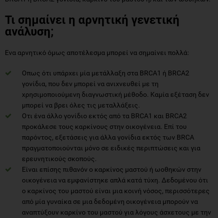
Τι σημαίνει η αρνητική γενετική
ανάλυση;
Ενα αρνητικό όμως αποτέλεσμα μπορεί να σημαίνει πολλά:
Οπως ότι υπάρχει μία μετάλλαξη στα BRCA1 ή BRCA2
γονίδια, που δεν μπορεί να ανιχνευθεί με τη
χρησιμοποιούμενη διαγνωστική μέθοδο. Καμία εξέταση δεν
μπορεί να βρει όλες τις μεταλλάξεις.
Οτι ένα άλλο γονίδιο εκτός από τα BRCA1 και BRCA2
προκάλεσε τους καρκίνους στην οικογένεια. Επί του
παρόντος, εξετάσεις για άλλα γονίδια εκτός των BRCA
πραγματοποιούνται μόνο σε ειδικές περιπτώσεις και για
ερευνητικούς σκοπούς.
Είναι επίσης πιθανόν ο καρκίνος μαστού ή ωοθηκών στην
οικογένεια να εμφανίστηκε απλά κατά τύχη. Δεδομένου ότι
ο καρκίνος του μαστού είναι μια κοινή νόσος, περισσότερες
από μία γυναίκα σε μια δεδομένη οικογένεια μπορούν να
αναπτύξουν καρκίνο του μαστού για λόγους άσχετους με την