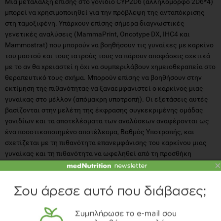
Μια μετάλαλξη επίσης στο γονιδίο CYP2D6 (αλληλόμορφο 2D6*4)
μπορεί να χρησιμοποιηθεί για την πρόβλεψη της ανταπόκρισης
στη ταμοξιφένη. Υπάρχουν επίσης σήμερα διαγνωστικές
γενετικές αναλύσεις (MammaPrint, Oncotype DX, IHC4 και
Mammostrat) που μπορούν να βοηθήσουν τις γυναίκες με καρκίνο
του μαστού και τους ιατρούς τους να πάρουν αποφάσεις σχετικά
με το αν θα χρειαστεί η όχι να συμπεριλάβουν χημειοθεραπεία στο
θεραπευτικό τους σχήμα. Μπορούν επίσης να βοηθήσουν στην
εκτίμηση της πιθανότητας να ξαναεμφανιστεί ο καρκίνος μιας
γυναίκας στο μέλλον (απόμακρη υποτροπή). Οι εξετάσεις αυτές
βασίζονται στην μελέτη της έκφρασης συγκεκριμένης ομάδας
γονιδίων και τα αποτελέσματα των αναλύσεων αναφέρονται ως
ένα ποσοτικοποιημένο αποτέλεσμα, Βαθμός Υποτροπής, και
σχετίζεται με τη πιθανότητα επανεμφάνισης του καρκίνου μιας
γυναίκας και τη πιθανότητα να ωφεληθεί από τη προσθήκη
×
χημειοθεραπείας στην ορμονοθεραπεία της.
Συμπερασματικά
Είναι σημαντικό να αναφέρουμε, αν και η απόφαση να υποβληθεί
κάποιος ή όχι στην γενετική εξέταση είναι προσωπική, θα πρέπει