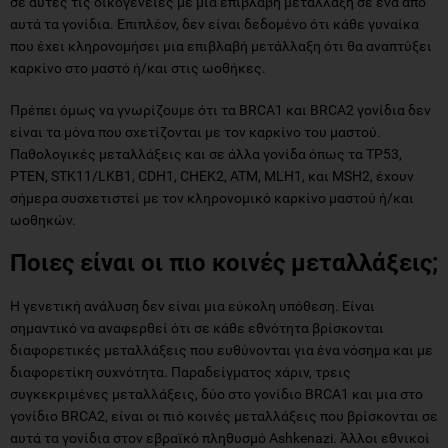
σε αυτές τις οικογένειες με μια επιβλαβή μετάλλαξη σε ένα από
αυτά τα γονίδια. Επιπλέον, δεν είναι δεδομένο ότι κάθε γυναίκα
που έχει κληρονομήσει μια επιβλαβή μετάλλαξη ότι θα αναπτύξει
καρκίνο στο μαστό ή/και στις ωοθήκες.
Πρέπει όμως να γνωρίζουμε ότι τα BRCA1 και BRCA2 γονίδια δεν
είναι τα μόνα που σχετίζονται με τον καρκίνο του μαστού.
Παθολογικές μεταλλάξεις και σε άλλα γονίδα όπως τα TP53,
PTEN, STK11/LKB1, CDH1, CHEK2, ATM, MLH1, και MSH2, έχουν
σήμερα συσχετιστεί με τον κληρονομικό καρκίνο μαστού ή/και
ωοθηκών.
Ποιες είναι οι πιο κοινές μεταλλάξεις;
Η γενετική ανάλυση δεν είναι μια εύκολη υπόθεση. Είναι
σημαντικό να αναφερθεί ότι σε κάθε εθνότητα βρίσκονται
διαφορετικές μεταλλάξεις που ευθύνονται για ένα νόσημα και με
διαφορετίκη συχνότητα. Παραδείγματος χάριν, τρεις
συγκεκριμένες μεταλλάξεις, δύο στο γονίδιο BRCA1 και μια στο
γονίδιο BRCA2, είναι οι πιό κοινές μεταλλάξεις που βρίσκονται σε
αυτά τα γονίδια στον εβραϊκό πληθυσμό Ashkenazi. Άλλοι εθνικοί