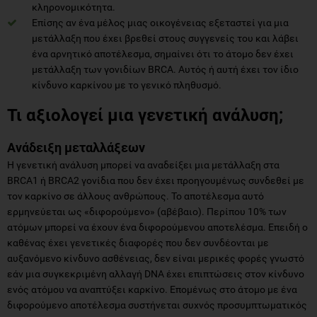
κληρονομικότητα.
Επίσης αν ένα μέλος μιας οικογένειας εξεταστεί για μια
μετάλλαξη που έχει βρεθεί στους συγγενείς του και λάβει
ένα αρνητικό αποτέλεσμα, σημαίνει ότι το άτομο δεν έχει
μετάλλαξη των γονιδίων BRCA. Αυτός ή αυτή έχει τον ίδιο
κίνδυνο καρκίνου με το γενικό πληθυσμό.
Τι αξιολογεί μια γενετική ανάλυση;
Ανάδειξη μεταλλάξεων
Η γενετική ανάλυση μπορεί να αναδείξει μια μετάλλαξη στα
BRCA1 ή BRCA2 γονίδια που δεν έχει προηγουμένως συνδεθεί με
τον καρκίνο σε άλλους ανθρώπους. Το αποτέλεσμα αυτό
ερμηνεύεται ως «διφορούμενο» (αβέβαιο). Περίπου 10% των
ατόμων μπορεί να έχουν ένα διφορούμενου αποτελέσμα. Επειδή ο
καθένας έχει γενετικές διαφορές που δεν συνδέονται με
αυξανόμενο κίνδυνο ασθένειας, δεν είναι μερικές φορές γνωστό
εάν μια συγκεκριμένη αλλαγή DNA έχει επιπτώσεις στον κίνδυνο
ενός ατόμου να αναπτύξει καρκίνο. Επομένως στο άτομο με ένα
διφορούμενο αποτέλεσμα συστήνεται συχνός προσυμπτωματικός