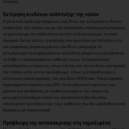
έλεγχος.
Εκτίμηση κινδύνου ανάπτυξης της νόσου
Η γενετική ανάλυση επομένως μας δίνει την εκτίμηση κινδύνου
ανάπτυξης της νόσου, και με την κατάλληλη στρατηγική μπορούμε
να μειώσουμε την πιθανότητα αυτή ή να διαγνώσουμε τη νόσο
έγκαιρα. Εκτός αυτών, η ανάλυση του προτύπου μεταλλάξεων ή/
και έκφρασης συγκεκριμένων γονιδίων, μπορούμε να
εκτιμήσουμε ποιά φάρμακα και ποιά δόση μπορεί και επιτρέπεται
να λάβει ο συγκεκριμένος ασθενής χωρίς να παρουσιάσει
ανεπιθύμητες ενέργειες, όπως επίσης και τον κίνδυνο υποτροπής
της νόσου ώστε να την προλάβουμε. Οπως για παράδειγμα, η
ανίχνευση υπερέκφρασης του γονιδίου HER2/neu. Υπερέκφραση
παρατηρείται περίπου στο 20% του διηθητικού καρκίνου του
μαστού και συνδέεται με επιθετική πορεία της νόσου και
μειωμένη ελεύθερη νόσου και συνολική επιβίωση άλλα
ταυτόχρονα ταυτοποιεί και τους ασθενείς που θα ωφεληθούν από
θεραπεία με trastuzumab.
Πρόβλεψη της ανταπόκρισης στη ταμοξιφένη