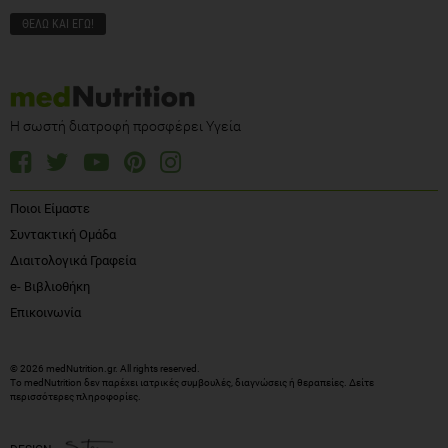
Η σωστή διατροφή προσφέρει Υγεία
Ποιοι Είμαστε
Συντακτική Ομάδα
Διαιτολογικά Γραφεία
e- Βιβλιοθήκη
Επικοινωνία
© 2026 medNutrition.gr. All rights reserved.
Το medNutrition δεν παρέχει ιατρικές συμβουλές, διαγνώσεις ή θεραπείες.
Δείτε
περισσότερες πληροφορίες
.