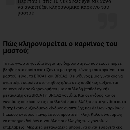
Περίπου 1 στις 10 γυναίκες έχει κίνδυνο
να αναπτύξει κληρονομικό καρκίνο του
μαστού
Πώς κληρονομείται ο καρκίνος του
μαστού;
Τα πιο γνωστά γονίδια λόγω της δημοσιότητας που έχουν πάρει,
βλάβες στα οποία σχετίζονται με την εμφάνιση του καρκίνου του
μαστού, είναι τα BRCA1 και BRCA2. Ο κίνδυνος μιας γυναίκας να
αναπτύξει καρκίνο στο στήθος ή/και στις ωοθήκες αυξάνεται
σημαντικά εάν κληρονομήσει μια επιβλαβή (παθολογική)
μετάλλαξη στα BRCA1 ή BRCA2 γονίδια. Και οι άνδρες και οι
γυναίκες που έχουν τις επιβλαβείς μεταλλάξεις στα γονίδια αυτά
διατρέχουν αυξανόμενο κίνδυνο ανάπτυξης και άλλων καρκίνων
(παχέος εντέρου, παγκρέατος, προστάτη, κλπ). Καλό είναι όμως
να επισημανθεί δεν είναι όλες οι αλλαγές των γονιδίων
επιβλαβείς. Μερικές μεταλλάξεις μπορεί να είναι ευεργετικές,