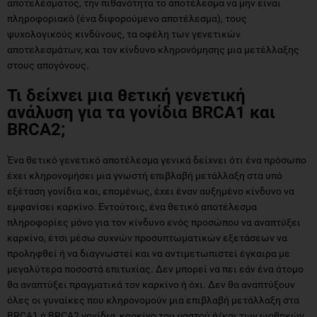
αποτελέσματος, την πιθανότητα το αποτέλεσμα να μην είναι
πληροφοριακό (ένα διφορούμενο αποτέλεσμα), τους
ψυχολογικούς κινδύνους, τα οφέλη των γενετικών
αποτελεσμάτων, και τον κίνδυνο κληρονόμησης μια μετέλλαξης
στους απογόνους.
Τι δείχνει μια θετική γενετική
ανάλυση για τα γονίδια BRCA1 και
BRCA2;
Ένα θετικό γενετικό αποτέλεσμα γενικά δείχνει ότι ένα πρόσωπο
έχει κληρονομήσει μια γνωστή επιβλαβή μετάλλαξη στα υπό
εξέταση γονίδια και, επομένως, έχει έναν αυξημένο κίνδυνο να
εμφανίσει καρκίνο. Εντούτοις, ένα θετικό αποτέλεσμα
πληροφορίες μόνο για τον κίνδυνο ενός προσώπου να αναπτύξει
καρκίνο, έτσι μέσω συχνών προσυπτωματικών εξετάσεων να
προληφθεί ή να διαγνωστεί και να αντιμετωπιστεί έγκαιρα με
μεγαλύτερα ποσοστά επιτυχίας. Δεν μπορεί να πει εάν ένα άτομο
θα αναπτύξει πραγματικά τον καρκίνο ή όχι. Δεν θα αναπτύξουν
όλες οι γυναίκες που κληρονομούν μια επιβλαβή μετάλλαξη στα
BRCA1 ή BRCA2 γονίδια, καρκίνο του μαστού ή/και των ωοθηκών.