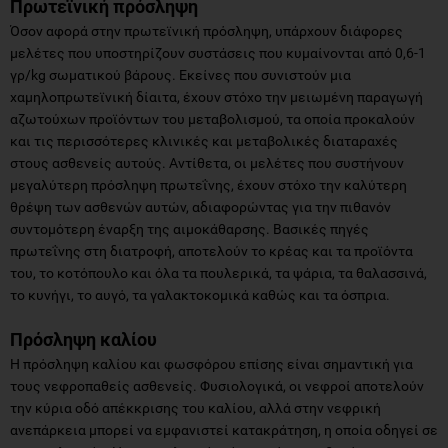
Πρωτεϊνική πρόσληψη
Όσον αφορά στην πρωτεϊνική πρόσληψη, υπάρχουν διάφορες
μελέτες που υποστηρίζουν συστάσεις που κυμαίνονται από 0,6-1
γρ/kg σωματικού βάρους. Εκείνες που συνιστούν μια
χαμηλοπρωτεϊνική δίαιτα, έχουν στόχο την μειωμένη παραγωγή
αζωτούχων προϊόντων του μεταβολισμού, τα οποία προκαλούν
και τις περισσότερες κλινικές και μεταβολικές διαταραχές
στους ασθενείς αυτούς. Αντίθετα, οι μελέτες που συστήνουν
μεγαλύτερη πρόσληψη πρωτεΐνης, έχουν στόχο την καλύτερη
θρέψη των ασθενών αυτών, αδιαφορώντας για την πιθανόν
συντομότερη έναρξη της αιμοκάθαρσης. Βασικές πηγές
πρωτεΐνης στη διατροφή, αποτελούν το κρέας και τα προϊόντα
του, το κοτόπουλο και όλα τα πουλερικά, τα ψάρια, τα θαλασσινά,
το κυνήγι, το αυγό, τα γαλακτοκομικά καθώς και τα όσπρια.
Πρόσληψη καλίου
Η πρόσληψη καλίου και φωσφόρου επίσης είναι σημαντική για
τους νεφροπαθείς ασθενείς. Φυσιολογικά, οι νεφροί αποτελούν
την κύρια οδό απέκκρισης του καλίου, αλλά στην νεφρική
ανεπάρκεια μπορεί να εμφανιστεί κατακράτηση, η οποία οδηγεί σε