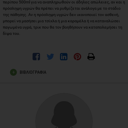
περίπου 500ml για να αναπληρωθούν οι άδηλες απώλειες, αν και η
πρόσληψη υγρών θα πρέπει να ρυθμίζεται ανάλογα με το στάδιο
της πάθησης. Αν η πρόσληψη υγρών δεν ικανοποιεί τον ασθενή,
μπορεί να μασήσει μια τσίχλα ή μια καραμέλα ή να καταναλώσει
παγωμένα υγρά, τρικ που θα τον βοηθήσουν να καταπολεμήσει τη
δίψα του.
ΒΙΒΛΙΟΓΡΑΦΙΑ
Vennegoor M. Practical aspects of dietary management of
adult patient with advanced renal disease. Int Soc Ren Nutr
and Metab April 2000
Aparicio M, Chauveau P, Combe C. Are supplemented low-
proteins diets nutritionally safe? Am J Kindey Dis 2001; 37
(suppl 2): S71-6