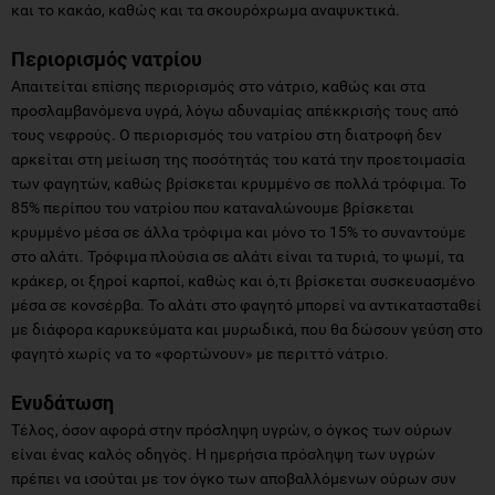
και το κακάο, καθώς και τα σκουρόχρωμα αναψυκτικά.
Περιορισμός νατρίου
Απαιτείται επίσης περιορισμός στο νάτριο, καθώς και στα
προσλαμβανόμενα υγρά, λόγω αδυναμίας απέκκρισής τους από
τους νεφρούς. Ο περιορισμός του νατρίου στη διατροφή δεν
αρκείται στη μείωση της ποσότητάς του κατά την προετοιμασία
των φαγητών, καθώς βρίσκεται κρυμμένο σε πολλά τρόφιμα. Το
85% περίπου του νατρίου που καταναλώνουμε βρίσκεται
κρυμμένο μέσα σε άλλα τρόφιμα και μόνο το 15% το συναντούμε
στο αλάτι. Τρόφιμα πλούσια σε αλάτι είναι τα τυριά, το ψωμί, τα
κράκερ, οι ξηροί καρποί, καθώς και ό,τι βρίσκεται συσκευασμένο
μέσα σε κονσέρβα. Το αλάτι στο φαγητό μπορεί να αντικατασταθεί
με διάφορα καρυκεύματα και μυρωδικά, που θα δώσουν γεύση στο
φαγητό χωρίς να το «φορτώνουν» με περιττό νάτριο.
Ενυδάτωση
Τέλος, όσον αφορά στην πρόσληψη υγρών, ο όγκος των ούρων
είναι ένας καλός οδηγός. Η ημερήσια πρόσληψη των υγρών
πρέπει να ισούται με τον όγκο των αποβαλλόμενων ούρων συν