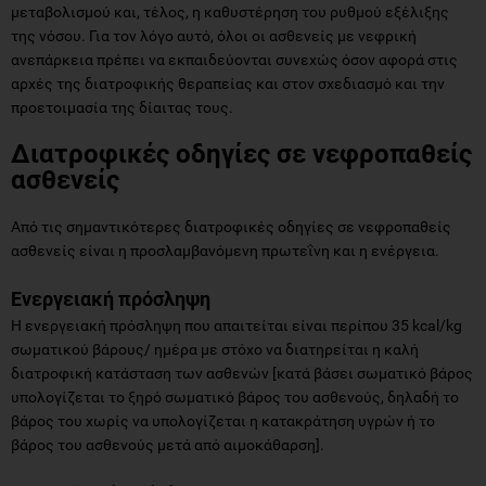
μεταβολισμού και, τέλος, η καθυστέρηση του ρυθμού εξέλιξης
της νόσου. Για τον λόγο αυτό, όλοι οι ασθενείς με νεφρική
ανεπάρκεια πρέπει να εκπαιδεύονται συνεχώς όσον αφορά στις
αρχές της διατροφικής θεραπείας και στον σχεδιασμό και την
προετοιμασία της δίαιτας τους.
Διατροφικές οδηγίες σε νεφροπαθείς
ασθενείς
Από τις σημαντικότερες διατροφικές οδηγίες σε νεφροπαθείς
ασθενείς είναι η προσλαμβανόμενη πρωτεΐνη και η ενέργεια.
Ενεργειακή πρόσληψη
Η ενεργειακή πρόσληψη που απαιτείται είναι περίπου 35 kcal/kg
σωματικού βάρους/ ημέρα με στόχο να διατηρείται η καλή
διατροφική κατάσταση των ασθενών [κατά βάσει σωματικό βάρος
υπολογίζεται το ξηρό σωματικό βάρος του ασθενούς, δηλαδή το
βάρος του χωρίς να υπολογίζεται η κατακράτηση υγρών ή το
βάρος του ασθενούς μετά από αιμοκάθαρση].