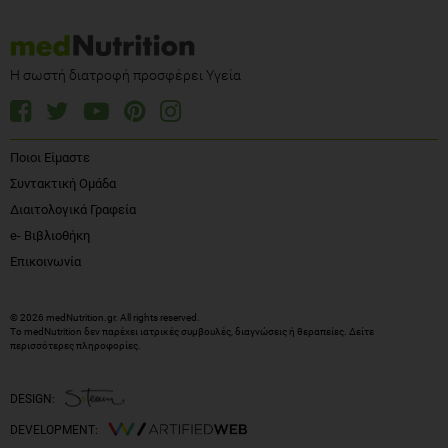
Η σωστή διατροφή προσφέρει Υγεία
Ποιοι Είμαστε
Συντακτική Ομάδα
Διαιτολογικά Γραφεία
e- Βιβλιοθήκη
Επικοινωνία
© 2026 medNutrition.gr. All rights reserved.
Το medNutrition δεν παρέχει ιατρικές συμβουλές, διαγνώσεις ή θεραπείες.
Δείτε
περισσότερες πληροφορίες
.
DESIGN:
DEVELOPMENT: