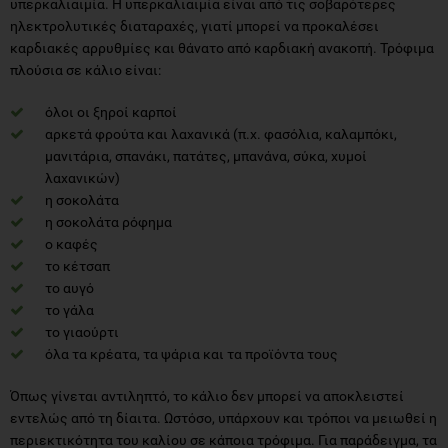
υπερκαλιαιμία. Η υπερκαλιαιμία είναι από τις σοβαρότερες
ηλεκτρολυτικές διαταραχές, γιατί μπορεί να προκαλέσει
καρδιακές αρρυθμίες και θάνατο από καρδιακή ανακοπή. Τρόφιμα
πλούσια σε κάλιο είναι:
όλοι οι ξηροί καρποί
αρκετά φρούτα και λαχανικά (π.χ. φασόλια, καλαμπόκι,
μανιτάρια, σπανάκι, πατάτες, μπανάνα, σύκα, χυμοί
λαχανικών)
η σοκολάτα
η σοκολάτα ρόφημα
ο καφές
το κέτσαπ
το αυγό
το γάλα
το γιαούρτι
όλα τα κρέατα, τα ψάρια και τα προϊόντα τους
Όπως γίνεται αντιληπτό, το κάλιο δεν μπορεί να αποκλειστεί
εντελώς από τη δίαιτα. Ωστόσο, υπάρχουν και τρόποι να μειωθεί η
περιεκτικότητα του καλίου σε κάποια τρόφιμα. Για παράδειγμα, τα