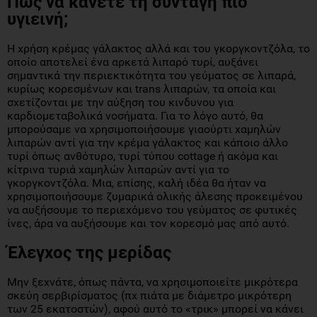
Πως να κάνετε τη συνταγή πιο
υγιεινή;
Η χρήση κρέμας γάλακτος αλλά και του γκοργκοντζόλα, το
οποίο αποτελεί ένα αρκετά λιπαρό τυρί, αυξάνει
σημαντικά την περιεκτικότητα του γεύματος σε λιπαρά,
κυρίως κορεσμένων και trans λιπαρών, τα οποία και
σχετίζονται με την αύξηση του κινδυνου για
καρδιομεταβολικά νοσήματα. Για το λόγο αυτό, θα
μπορούσαμε να χρησιμοποιήσουμε γιαούρτι χαμηλών
λιπαρών αντί για την κρέμα γάλακτος και κάποιο άλλο
τυρί όπως ανθότυρο, τυρί τύπου cottage ή ακόμα και
κίτρινα τυριά χαμηλών λιπαρών αντί για το
γκοργκοντζόλα. Μια, επίσης, καλή ιδέα θα ήταν να
χρησιμοποιήσουμε ζυμαρικά ολικής άλεσης προκειμένου
να αυξήσουμε το περιεχόμενο του γεύματος σε φυτικές
ίνες, άρα να αυξήσουμε και τον κορεσμό μας από αυτό.
Έλεγχος της μερίδας
Μην ξεχνάτε, όπως πάντα, να χρησιμοποιείτε μικρότερα
σκεύη σερβιρίσματος (πχ πιάτα με διάμετρο μικρότερη
των 25 εκατοστών), αφού αυτό το «τρικ» μπορεί να κάνει