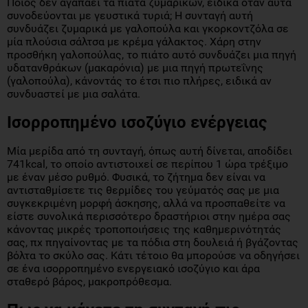
Ποιος δεν αγαπάει τα πιάτα ζυμαρικών, ειδικά όταν αυτά
συνοδεύονται με γευστικά τυριά; Η συνταγή αυτή
συνδυάζει ζυμαρικά με γαλοπούλα και γκορκοντζόλα σε
μία πλούσια σάλτσα με κρέμα γάλακτος. Χάρη στην
προσθήκη γαλοπούλας, το πιάτο αυτό συνδυάζει μια πηγή
υδατανθράκων (μακαρόνια) με μια πηγή πρωτεΐνης
(γαλοπούλα), κάνοντάς το έτσι πιο πλήρες, ειδικά αν
συνδυαστεί με μια σαλάτα.
Ισορροπημένο ισοζύγιο ενέργειας
Μία μερίδα από τη συνταγή, όπως αυτή δίνεται, αποδίδει
741kcal, το οποίο αντιστοιχεί σε περίπου 1 ώρα τρέξιμο
με έναν μέσο ρυθμό. Φυσικά, το ζήτημα δεν είναι να
αντισταθμίσετε τις θερμίδες του γεύματός σας με μια
συγκεκριμένη μορφή άσκησης, αλλά να προσπαθείτε να
είστε συνολικά περισσότερο δραστήριοι στην ημέρα σας
κάνοντας μικρές τροποποιήσεις της καθημερινότητάς
σας, πχ πηγαίνοντας με τα πόδια στη δουλειά ή βγάζοντας
βόλτα το σκύλο σας. Κάτι τέτοιο θα μπορούσε να οδηγήσει
σε ένα ισορροπημένο ενεργειακό ισοζύγιο και άρα
σταθερό βάρος, μακροπρόθεσμα.