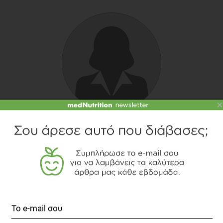
×
ΛΑΜΠΡΟΠΟΎΛΟΥ ΜΈΜΑ
Κλινική Διαιτολόγος-Διατροφολόγος, M.Sc.,
CISSN
TOPICS
ΣΥΝΤΑΓΗ
ΖΥΜΑΡΙΚΑ