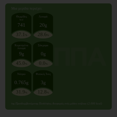
Mια μερίδα
περιέχει:
Θερμίδες
Λιπαρά
kcal
741
20
g
37.1
28.6
%
%
Κορεσμένα
Σάκχαρα
λιπαρά
9
0
g
g
45.0
0.0
%
%
Νάτριο
Φυτικές Ίνες
0.765
3
g
g
31.9
12.8
%
%
της Προσλαμβανόμενης Ποσότητας Αναφοράς ενός μέσου ενήλικα (2.000 kcal)