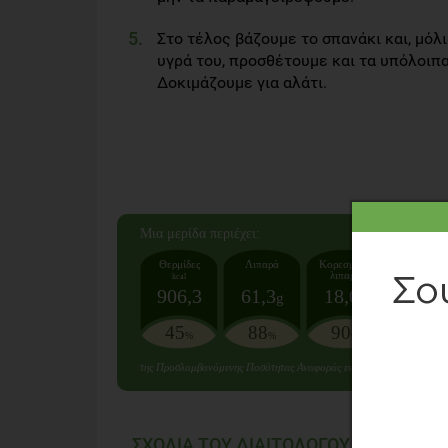
Στο τέλος βάζουμε το σπανάκι και, μόλι
υγρά του, προσθέτουμε και τα υπόλοιπα
Δοκιμάζουμε για αλάτι.
Mια μερίδα
περιέχει:
Θερμίδες
Λιπαρά
Κορεσμένα
Σάκχαρα
λιπαρά
kcal
906,3
61,3
18,0
0
g
g
g
45
88
90
0
%
%
%
%
της Προσλαμβανόμενης Ποσότητας Αναφοράς ενός μέσου ενήλικα (2.
ΣΧΟΛΙΑ ΤΟΥ ΔΙΑΙΤΟΛΟΓΟΥ