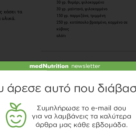
30 γρ. θυμάρι, ψιλοκομμένο
30 γρ. μαϊντανό, ψιλοκομμένο
ς χάσει τα
150 γρ. παρμεζάνα, τριμμένη
 υλικά.
250 γρ. κοτόπουλο βρασμένο, κομμένο σε
κύβους
αλάτι
Νάτριο
Φυτικές Ίνες
0,4
5,8
g
g
18
24
%
%
000 kcal)