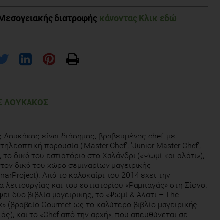
 Μεσογειακής διατροφής
κάνοντας Κλικ εδώ
Σ ΛΟΥΚΆΚΟΣ
ς Λουκάκος είναι διάσημος, βραβευμένος chef, με
ηλεοπτική παρουσία ('Master Chef', 'Junior Master Chef',
), το δικό του εστιατόριο στο Χαλάνδρι («Ψωμί και αλάτι»),
 τον δικό του χώρο σεμιναρίων μαγειρικής
narProject). Από το καλοκαίρι του 2014 έχει την
α λειτουργίας και του εστιατορίου «Ραμπαγάς» στη Σίφνο.
ψει δύο βιβλία μαγειρικής, το «Ψωμί & Αλάτι – Τhe
» (βραβείο Gourmet ως το καλύτερο βιβλίο μαγειρικής
ιάς), και το «Chef από την αρχή», που απευθύνεται σε