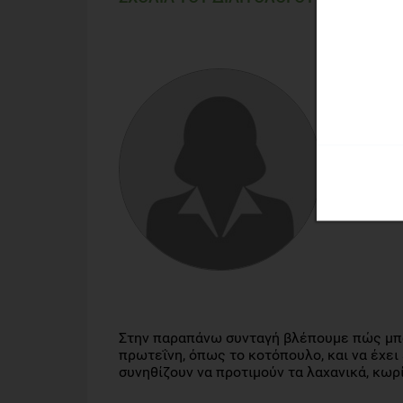
ΔΉΜΗΤ
Κλινική 
Στην παραπάνω συνταγή βλέπουμε πώς μπορ
πρωτεΐνη, όπως το κοτόπουλο, και να έχει 
συνηθίζουν να προτιμούν τα λαχανικά, κωρ