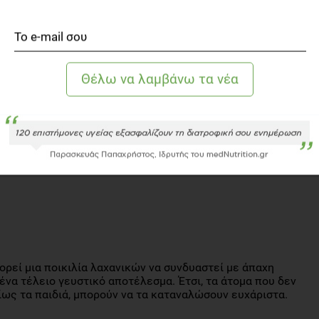
ΡΑ ΜΕΛΑΔΆΚΗ
Διαιτολόγος - Διατροφολόγος, M.Sc.
εί μια ποικιλία λαχανικών να συνδυαστεί με άπαχη
ένα τέλειο γευστικό αποτέλεσμα. Έτσι, τα άτομα που δεν
ίως τα παιδιά, μπορούν να τα καταναλώσουν ευχάριστα.