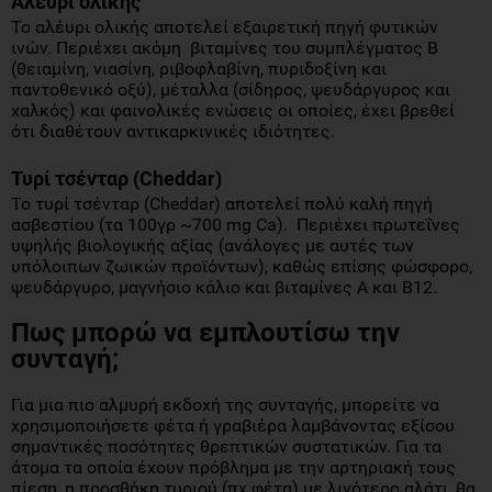
Αλέυρι
ολικής
Το αλέυρι ολικής αποτελεί εξαιρετική πηγή φυτικών
ινών. Περιέχει ακόμη βιταμίνες του συμπλέγματος Β
(θειαμίνη, νιασίνη, ριβοφλαβίνη, πυριδοξίνη και
παντοθενικό οξύ), μέταλλα (σίδηρος, ψευδάργυρος και
χαλκός) και φαινολικές ενώσεις οι οποίες, έχει βρεθεί
ότι διαθέτουν αντικαρκινικές ιδιότητες.
Τυρί
τσένταρ
(
Cheddar
)
Το τυρί τσένταρ (Cheddar)
αποτελεί πολύ καλή πηγή
ασβεστίου (τα 100γρ ~700 mg Ca). Περιέχει πρωτεΐνες
υψηλής βιολογικής αξίας (ανάλογες με αυτές των
υπόλοιπων ζωικών προϊόντων), καθώς επίσης φώσφορο,
ψευδάργυρο, μαγνήσιο κάλιο και βιταμίνες Α και B12.
Πως
μπορώ
να
εμπλουτίσω
την
συνταγή
;
Για μια πιο αλμυρή εκδοχή της συνταγής, μπορείτε να
χρησιμοποιήσετε φέτα ή γραβιέρα λαμβάνοντας εξίσου
σημαντικές ποσότητες θρεπτικών συστατικών. Για τα
άτομα τα οποία έχουν πρόβλημα με την αρτηριακή τους
πίεση, η προσθήκη τυριού (πχ φέτα) με λιγότερο αλάτι, θα