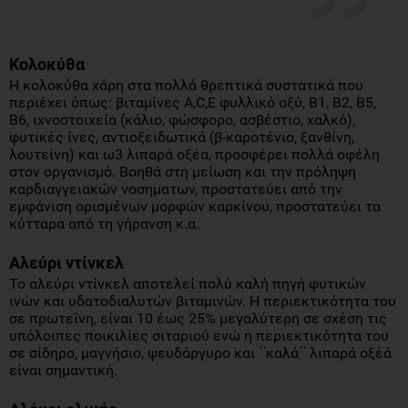
Κολοκύθα
Η κολοκύθα χάρη στα πολλά θρεπτικά συστατικά που
περιέχει όπως: βιταμίνες A,C,E φυλλικό οξύ, Β1, Β2, Β5,
Β6, ιχνοστοιχεία (κάλιο, φώσφορο, ασβέστιο, χαλκό),
φυτικές ίνες, αντιοξειδωτικά (β-καροτένιο, ξανθίνη,
λουτείνη) και ω3 λιπαρά οξέα, προσφέρει πολλά οφέλη
στον οργανισμό. Βοηθά στη μείωση και την πρόληψη
καρδιαγγειακών νοσηματων, προστατεύει από την
εμφάνιση ορισμένων μορφών καρκίνου, προστατεύει τα
κύτταρα από τη γήρανση κ.α.
Αλεύρι
ντίνκελ
Το αλεύρι ντίνκελ αποτελεί πολύ καλή πηγή φυτικών
ινών και υδατοδιαλυτών βιταμινών. Η περιεκτικότητα του
σε πρωτεΐνη, είναι 10 έως 25% μεγαλύτερη σε σχέση τις
υπόλοιπες ποικιλίες σιταριού ενώ η περιεκτικότητα του
σε σίδηρο, μαγνήσιο, ψευδάργυρο και ΄΄καλά΄΄ λιπαρά οξέά
είναι σημαντική.