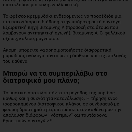
αποτελούσε μια καλή εναλλακτική.
Το φρέσκο κρεμμυδάκι ενδεχομένως να προσέδιδε μια
πιο παιχνιδιάρικη διάθεση στην υπέροχη αυτή συνταγή.
Εξαιρετική πηγή βιταμίνης Κ (προσοχή στα άτομα που
λαμβάνουν αντιπηκτική αγωγή), βιταμίνης Α, C, φυλλικού
οξέως, καλίου, μαγνησίου.
Ακόμη, μπορείτε να χρησιμοποιήσετε διαφορετικά
μυρωδικά, ανάλογα πάντα με τη διάθεση και τις επιλογές
του καθένα.
Μπορώ
να
τα
συμπεριλάβω
στο
διατροφικό
μου
πλάνο
;
Το μυστικό αποτελεί πάντα το μέγεθος της μερίδας
καθώς και η συχνότητα κατανάλωσης. Η τήρηση ενός
ισορροπημένου διατροφικού πλάνου σε συνδυασμό με
φυσική δραστηριότητα, επιτρέπει στον καθένα μας την
απόλαυση διάφορων ΄΄νόστιμων΄΄και ταυτόχρονα
θρεπτικών συνταγών !!