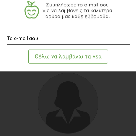
ΑΓΓΕΛΙΚΉ ΚΑΛΑΜΠΌΚΑ
Food Blogger
Η Αγγελική Καλαμπόκα, για τους φίλους Κίκα, είναι
το άτομο που πειραματίζεται, δοκιμάζει,
μαγειρεύει και αποτυπώνει τις εμπειρίες του στο
food blog CooKika.