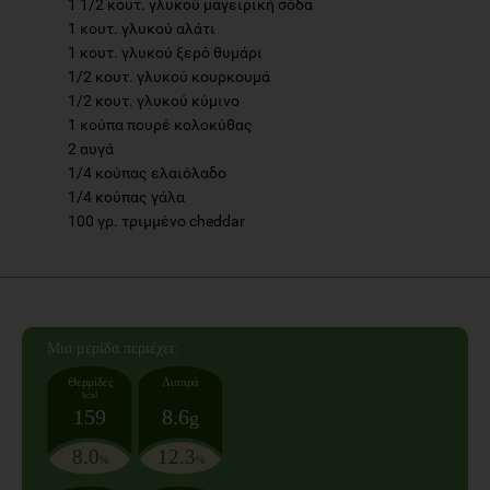
1 1/2 κουτ. γλυκού μαγειρική σόδα
1 κουτ. γλυκού αλάτι
1 κουτ. γλυκού ξερό θυμάρι
1/2 κουτ. γλυκού κουρκουμά
1/2 κουτ. γλυκού κύμινο
1 κούπα πουρέ κολοκύθας
2 αυγά
1/4 κούπας ελαιόλαδο
1/4 κούπας γάλα
100 γρ. τριμμένο cheddar
Mια μερίδα
περιέχει:
Θερμίδες
Λιπαρά
kcal
159
8.6
g
8.0
12.3
%
%