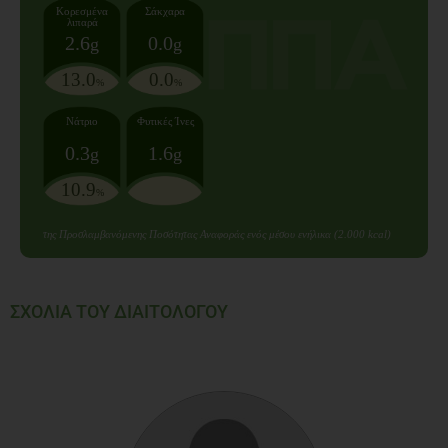
Κορεσμένα
Σάκχαρα
λιπαρά
2.6
0.0
g
g
13.0
0.0
%
%
Νάτριο
Φυτικές Ίνες
0.3
1.6
g
g
10.9
%
της Προσλαμβανόμενης Ποσότητας Αναφοράς ενός μέσου ενήλικα (2.000 kcal)
ΣΧΟΛΙΑ ΤΟΥ ΔΙΑΙΤΟΛΟΓΟΥ