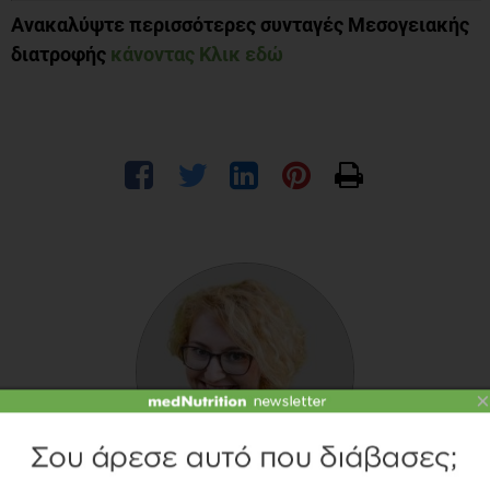
Ανακαλύψτε περισσότερες συνταγές Μεσογειακής
διατροφής
κάνοντας Κλικ εδώ
×