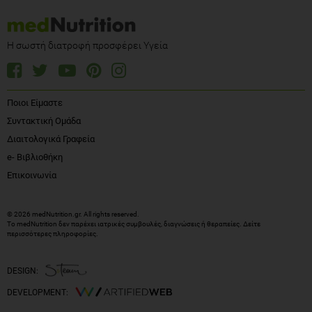
Η σωστή διατροφή προσφέρει Υγεία
Ποιοι Είμαστε
Συντακτική Ομάδα
Διαιτολογικά Γραφεία
e- Βιβλιοθήκη
Επικοινωνία
© 2026 medNutrition.gr. All rights reserved.
Το medNutrition δεν παρέχει ιατρικές συμβουλές, διαγνώσεις ή θεραπείες.
Δείτε
περισσότερες πληροφορίες
.
DESIGN:
DEVELOPMENT: