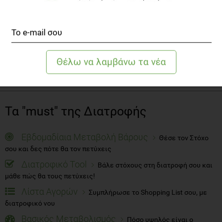
Πότε η Άρνηση του φαγητού είναι Φυσιολογικό
στάδιο Ανάπτυξης
Οικογένεια
2 λεπτά να διαβαστεί
Τα "must" της Διατροφής
Εβδομαδίαια Μεταβολή Βάρους
Θέσε τον Στόχο
σου και δες πότε θα τον πετύχεις
Διατροφικό Tool
Βάλε στόχους στη διατροφή σου και
μάθε πώς θα τους πετύχεις!
Λίστα Αγορών
Συμπλήρωσε το Shopping List σου, με
διατροφικό νου
Βασικός Μεταβολισμός
Πόσο υψηλός είναι ο