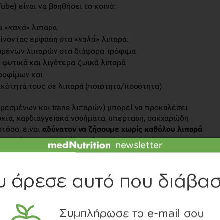
uTube) είναι να βοηθήσει το κοινό:
α «
κακά
» λιπαρά
δίνοντας έμφαση στα «
καλά
» λιπαρά.
υμμένων λιπαρών στα διάφορα τρόφιμα
α φυτικά και λιγότερα ζωικά λιπαρά
τροφίμων και
τικότητά τους σε λιπαρά (ποιότητα/ποσότητα)
ορεσμένων και trans λιπαρών) μπορεί να προκαλέσει
κία, καρδιαγγειακά νοσήματα, υπέρταση, σακχαρώδη
τόσο, είναι
αδύνατον να ζήσουμε χωρίς καθόλου λιπαρά
 ταυτόχρονα, απαραίτητα δομικά συστατικά του
ποιείται υπό την αιγίδα της
Εταιρείας Μελέτης
ματα (ΕΜΠΑΚΑΝ).
τε τη σελίδα της καπάνιας: www.meetthefats.gr
ας:
ος – Διατροφολόγος