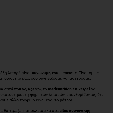
έξη λιπαρά είναι
συνώνυμη του… πάχους
. Είναι όμως
 τη σιλουέτα μας, όσο συνηθίζουμε να πιστεύουμε;
ι αυτό που νομίζεις!
», το
medNutrition
επιχειρεί να
ποκαταστήσει τη φήμη των λιπαρών, υπενθυμίζοντας ότι
 κάθε άλλο τρόφιμο είναι ένα: το μέτρο!
α θα «
τρέξει
» αποκλειστικά στα
sites κοινωνικής