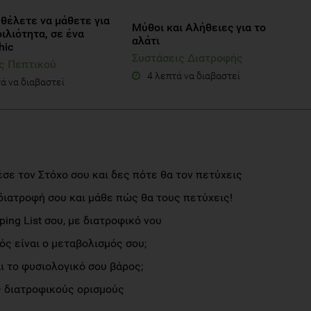
θέλετε να μάθετε για
Μύθοι και Αλήθειες για το
ιλιότητα, σε ένα
αλάτι
hic
Συστάσεις Διατροφής
ς Πεπτικού
4 λεπτά να διαβαστεί
ά να διαβαστεί
σε τον Στόχο σου και δες πότε θα τον πετύχεις
διατροφή σου και μάθε πώς θα τους πετύχεις!
ng List σου, με διατροφικό νου
ς είναι ο μεταβολισμός σου;
αι το φυσιολογικό σου βάρος;
 διατροφικούς ορισμούς