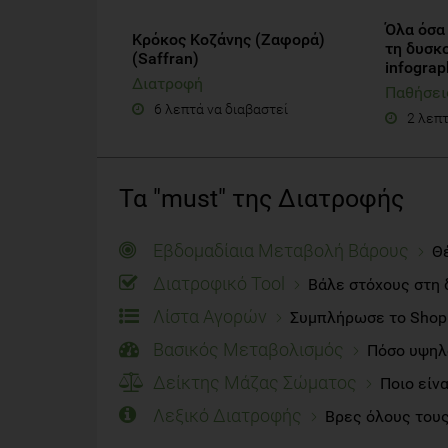
Όλα όσα 
Κρόκος Κοζάνης (Ζαφορά)
τη δυσκο
(Saffran)
infograp
Διατροφή
Παθήσει
6 λεπτά να διαβαστεί
2 λεπτ
Τα "must" της Διατροφής
Εβδομαδίαια Μεταβολή Βάρους
Θέ
Διατροφικό Tool
Βάλε στόχους στη 
Λίστα Αγορών
Συμπλήρωσε το Shoppi
Βασικός Μεταβολισμός
Πόσο υψηλό
Δείκτης Μάζας Σώματος
Ποιο είν
Λεξικό Διατροφής
Βρες όλους τους