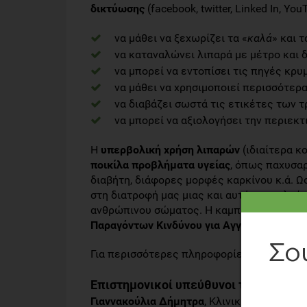
δικτύωσης
(facebook, twitter, Linked Ιn, Yo
να μάθει να ξεχωρίζει τα «
καλά
» και τ
να καταναλώνει λιπαρά με μέτρο και 
να μπορεί να εντοπίσει τις πηγές κρ
να μάθει να χρησιμοποιεί περισσότερ
να διαβάζει σωστά τις ετικέτες των 
να μπορεί να αξιολογήσει την περιεκ
Η
υπερβολική χρήση λιπαρών
(ιδιαίτερα κ
ποικίλα προβλήματα υγείας
, όπως παχυσαρ
διαβήτη, διάφορες μορφές καρκίνου κ.ά. Ωσ
στη διατροφή μας μιας και αυτά αποτελούν
ανθρώπινου σώματος. Η καμπάνια πραγματο
Παραγόντων Κινδύνου για Αγγειακά Νοσή
Για περισσότερες πληροφορίες επισκεφθεί
Επιστημονικοί υπεύθυνοι της καμπάνι
Γιαννακούλια Δήμητρα
, Κλινική Διαιτολόγ