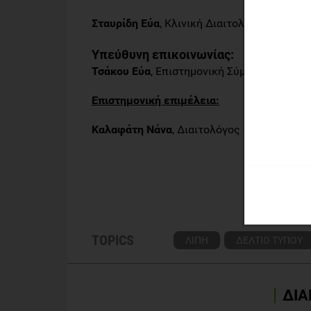
Σταυρίδη Εύα
, Κλινική Διαιτολόγος – Δια
Υπεύθυνη επικοινωνίας:
Τσάκου Εύα
, Επιστημονική Σύμβουλος Επικο
Επιστημονική επιμέλεια:
Καλαφάτη Νάνα
, Διαιτολόγος – Διατροφολ
TOPICS
ΛΙΠΗ
ΔΕΛΤΙΟ ΤΥΠΟΥ
ΔΙΑ