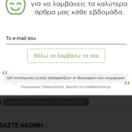
τροφολόγος
ινωνίας medNutrition.gr
όγος, PhDc
ΛΙΠΑΡΑ ΔΕΝ ΕΙΝΑΙ ΑΥΤΟ ΠΟΥ ΝΟΜΙΖΕΙΣ!
ΒΑΣΤΕ ΑΚΟΜΗ