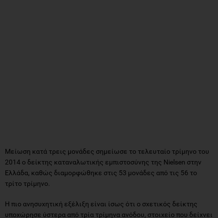
Mείωση κατά τρεις μονάδες σημείωσε το τελευταίο τρίμηνο του
2014 ο δείκτης καταναλωτικής εμπιστοσύνης της Nielsen στην
Ελλάδα, καθώς διαμορφώθηκε στις 53 μονάδες από τις 56 το
τρίτο τρίμηνο.
Η πιο ανησυχητική εξέλιξη είναι ίσως ότι ο σχετικός δείκτης
υποχώρησε ύστερα από τρία τρίμηνα ανόδου, στοιχείο που δείχνει