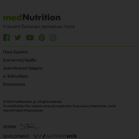
Η σωστή διατροφή προσφέρει Υγεία
Ποιοι Είμαστε
Συντακτική Ομάδα
Διαιτολογικά Γραφεία
e- Βιβλιοθήκη
Επικοινωνία
© 2026 medNutrition.gr. All rights reserved.
Το medNutrition δεν παρέχει ιατρικές συμβουλές, διαγνώσεις ή θεραπείες.
Δείτε
περισσότερες πληροφορίες
.
DESIGN:
DEVELOPMENT: