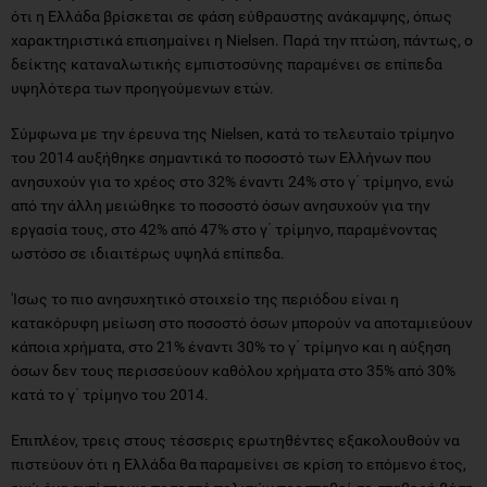
ότι η Ελλάδα βρίσκεται σε φάση εύθραυστης ανάκαμψης, όπως
χαρακτηριστικά επισημαίνει η Nielsen. Παρά την πτώση, πάντως, ο
δείκτης καταναλωτικής εμπιστοσύνης παραμένει σε επίπεδα
υψηλότερα των προηγούμενων ετών.
Σύμφωνα με την έρευνα της Nielsen, κατά το τελευταίο τρίμηνο
του 2014 αυξήθηκε σημαντικά το ποσοστό των Ελλήνων που
ανησυχούν για το χρέος στο 32% έναντι 24% στο γ΄ τρίμηνο, ενώ
από την άλλη μειώθηκε το ποσοστό όσων ανησυχούν για την
εργασία τους, στο 42% από 47% στο γ΄ τρίμηνο, παραμένοντας
ωστόσο σε ιδιαιτέρως υψηλά επίπεδα.
'Iσως το πιο ανησυχητικό στοιχείο της περιόδου είναι η
κατακόρυφη μείωση στο ποσοστό όσων μπορούν να αποταμιεύουν
κάποια χρήματα, στο 21% έναντι 30% το γ΄ τρίμηνο και η αύξηση
όσων δεν τους περισσεύουν καθόλου χρήματα στο 35% από 30%
κατά το γ΄ τρίμηνο του 2014.
Επιπλέον, τρεις στους τέσσερις ερωτηθέντες εξακολουθούν να
πιστεύουν ότι η Ελλάδα θα παραμείνει σε κρίση το επόμενο έτος,