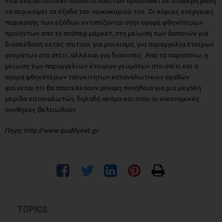
ενώ ένα αντίστοιχο ποσοστό πολιτών προσπαθεί σε σταθερή βάση
να περικόψει τα έξοδα του νοικοκυριού του. Οι κύριες ενέργειες
περικοπής των εξόδων εντοπίζονται στην αγορά φθηνότερων
προϊόντων από το σούπερ μάρκετ, στη μείωση των δαπανών για
διασκέδαση εκτός σπιτιού, για ρουχισμό, για παραγγελία έτοιμων
γευμάτων στο σπίτι, αλλά και για διακοπές. Από τα παραπάνω, η
μείωση των παραγγελιών έτοιμων γευμάτων στο σπίτι και η
αγορά φθηνότερων ταχυκίνητων καταναλωτικών αγαθών
φαίνεται ότι θα αποτελέσουν μόνιμη συνήθεια για μια μεγάλη
μερίδα καταναλωτών, δηλαδή ακόμα και όταν οι οικονομικές
συνθήκες βελτιωθούν.
Πηγή: http://www.qualitynet.gr
TOPICS