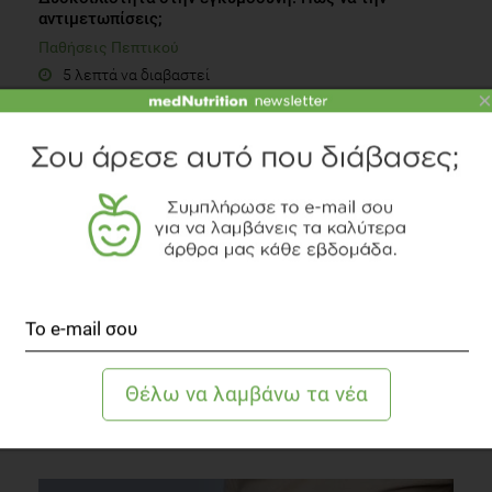
αντιμετωπίσεις;
Παθήσεις Πεπτικού
5 λεπτά να διαβαστεί
×
Άρρωστος με σακχαρώδη διαβήτη; Μην αγχώνεστε..
Διαβήτης
3 λεπτά να διαβαστεί