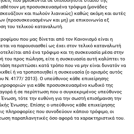
ήσεις που βρίσκονται σε οποιοδήποτε στάδιο της
διαθέτουν μη προσυσκευασμένα τρόφιμα (μονάδες
ασκευάζουν και πωλούν λιανικώς) καθώς ακόμη και αυτές
ων (προσυσκευασμένων και μη) με επικοινωνία εξ
ση του τελικού καταναλωτή.
οφίμου που μας δίνεται από τον Κανονισμό είναι η
ται να παρουσιασθεί ως έχει στον τελικό καταναλωτή
ποτελείται από ένα τρόφιμο και τη συσκευασία μέσα στην
σή του προς πώληση, είτε η συσκευασία αυτή καλύπτει το
 πάση περιπτώσει κατά τρόπο που να μην είναι δυνατόν να
ιχθεί ή να τροποποιηθεί η συσκευασία (ο ορισμός αυτός
του Ν. 4177/ 2013). Ο υπεύθυνος κάθε επιχείρησης
πληροφοριών για κάθε προσυσκευασμένο κωδικό της
ν αγορά ή σε περίπτωση που ο συγκεκριμένος υπεύθυνος
 Ένωση, τότε την ευθύνη για την σωστή επισήμανση την
ίκής Ένωσης. Επίσης ο υπεύθυνος κάθε επιχείρησης
τις πληροφορίες που συνοδεύουν κάποιο τρόφιμο, οι
ίπτωση παραπλανητικές όσο αφορά τα χαρακτηριστικά του.