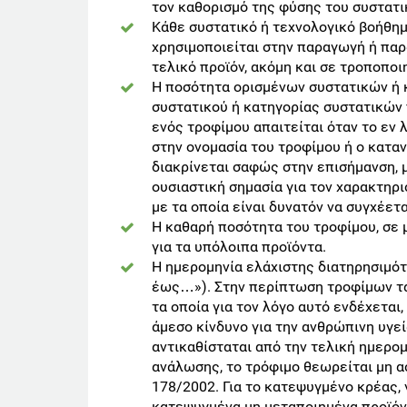
τον καθορισμό της φύσης του συστατι
Κάθε συστατικό ή τεχνολογικό βοήθημ
χρησιμοποιείται στην παραγωγή ή παρ
τελικό προϊόν, ακόμη και σε τροποπο
H ποσότητα ορισμένων συστατικών ή 
συστατικού ή κατηγορίας συστατικών
ενός τροφίμου απαιτείται όταν το εν 
στην ονομασία του τροφίμου ή ο καταν
διακρίνεται σαφώς στην επισήμανση, με
ουσιαστική σημασία για τον χαρακτηρι
με τα οποία είναι δυνατόν να συγχέετ
Η καθαρή ποσότητα του τροφίμου, σε 
για τα υπόλοιπα προϊόντα.
Η ημερομηνία ελάχιστης διατηρησιμό
έως…»). Στην περίπτωση τροφίμων τα 
τα οποία για τον λόγο αυτό ενδέχεται
άμεσο κίνδυνο για την ανθρώπινη υγε
αντικαθίσταται από την τελική ημερο
ανάλωσης, το τρόφιμο θεωρείται μη ασ
178/2002. Για το κατεψυγμένο κρέας,
κατεψυγμένα μη μεταποιημένα προϊόντ