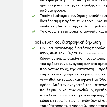
ημερομηνία πρώτης κατάψυξης σε περ
από μία φορές.
Τυχόν ιδιαίτερες συνθήκες αποθήκευση
διατήρηση ή η χρήση των τροφίμων με
συνθήκες διατήρησης και/ή η προθεσ
Το όνομα ή η εμπορική επωνυμία και 
Προέλευση και διατροφική δήλωση
Η χώρα καταγωγής ή ο τόπος προέλευσ
8932, ΦΕΚ 149 Τ΄Β/ 2012, η οποία ανα
ζώων, εμπορία, διακίνηση, τεμαχισμό,
του κρέατος, να αναγράφουν στα εμπ
προϊόντων τους, την καταγωγή – προέλ
χοίρειο και αιγοπρόβειο κρέας, ως «
γεννηθεί, εκτραφεί και σφαγεί το ζώο
κρέας. Από την αναγραφή της καταγωγ
πουλερικών και των κονίκλων, κριτήρ
προέλευση αποτελεί η χώρα σφαγής. 
χώρα εκτροφής των πτηνών δεν είναι η
τοποθέτησης των νεοσσών προς πάχυν