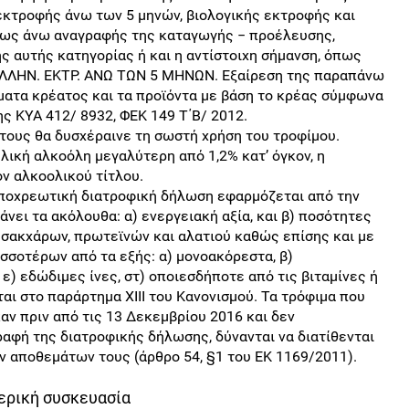
εκτροφής άνω των 5 μηνών, βιολογικής εκτροφής και
ς ως άνω αναγραφής της καταγωγής − προέλευσης,
ής αυτής κατηγορίας ή και η αντίστοιχη σήμανση, όπως
ΛΛΗΝ. ΕΚΤΡ. ΑΝΩ ΤΩΝ 5 ΜΗΝΩΝ. Εξαίρεση της παραπάνω
ατα κρέατος και τα προϊόντα με βάση το κρέας σύμφωνα
ης ΚΥΑ 412/ 8932, ΦΕΚ 149 Τ΄Β/ 2012.
τους θα δυσχέραινε τη σωστή χρήση του τροφίμου.
υλική αλκοόλη μεγαλύτερη από 1,2% κατ’ όγκον, η
ν αλκοολικού τίτλου.
υποχρεωτική διατροφική δήλωση εφαρμόζεται από την
νει τα ακόλουθα: α) ενεργειακή αξία, και β) ποσότητες
 σακχάρων, πρωτεϊνών και αλατιού καθώς επίσης και με
σοτέρων από τα εξής: α) μονοακόρεστα, β)
 ε) εδώδιμες ίνες, στ) οποιεσδήποτε από τις βιταμίνες ή
αι στο παράρτημα XIII του Κανονισμού. Τα τρόφιμα που
αν πριν από τις 13 Δεκεμβρίου 2016 και δεν
αφή της διατροφικής δήλωσης, δύνανται να διατίθενται
 αποθεμάτων τους (άρθρο 54, §1 του ΕΚ 1169/2011).
ερική συσκευασία