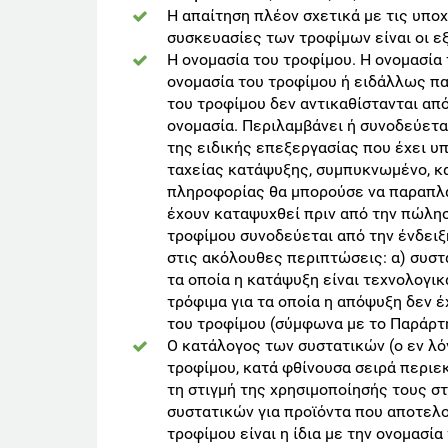
Η απαίτηση πλέον σχετικά με τις υπο
συσκευασίες των τροφίμων είναι οι ε
Η ονομασία του τροφίμου. Η ονομασία 
ονομασία του τροφίμου ή ειδάλλως πα
του τροφίμου δεν αντικαθίστανται απ
ονομασία. Περιλαμβάνει ή συνοδεύετα
της ειδικής επεξεργασίας που έχει υπ
ταχείας κατάψυξης, συμπυκνωμένο, κ
πληροφορίας θα μπορούσε να παραπλα
έχουν καταψυχθεί πριν από την πώλησ
τροφίμου συνοδεύεται από την ένδει
στις ακόλουθες περιπτώσεις: α) συστα
τα οποία η κατάψυξη είναι τεχνολογικ
τρόφιμα για τα οποία η απόψυξη δεν 
του τροφίμου (σύμφωνα με το Παράρτη
Ο κατάλογος των συστατικών (ο εν λό
τροφίμου, κατά φθίνουσα σειρά περι
τη στιγμή της χρησιμοποίησής τους σ
συστατικών για προϊόντα που αποτελο
τροφίμου είναι η ίδια με την ονομασία