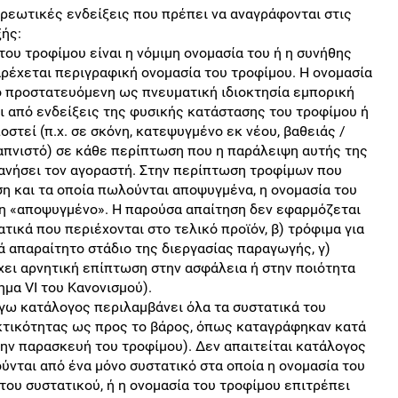
χρεωτικές ενδείξεις που πρέπει να αναγράφονται στις
ξής:
του τροφίμου είναι η νόμιμη ονομασία του ή η συνήθης
ρέχεται περιγραφική ονομασία του τροφίμου. Η ονομασία
ό προστατευόμενη ως πνευματική ιδιοκτησία εμπορική
ι από ενδείξεις της φυσικής κατάστασης του τροφίμου ή
οστεί (π.χ. σε σκόνη, κατεψυγμένο εκ νέου, βαθειάς /
απνιστό) σε κάθε περίπτωση που η παράλειψη αυτής της
νήσει τον αγοραστή. Στην περίπτωση τροφίμων που
η και τα οποία πωλούνται αποψυγμένα, η ονομασία του
ξη «αποψυγμένο». Η παρούσα απαίτηση δεν εφαρμόζεται
τικά που περιέχονται στο τελικό προϊόν, β) τρόφιμα για
ά απαραίτητο στάδιο της διεργασίας παραγωγής, γ)
έχει αρνητική επίπτωση στην ασφάλεια ή στην ποιότητα
μα VI του Κανονισμού).
γω κατάλογος περιλαμβάνει όλα τα συστατικά του
εκτικότητας ως προς το βάρος, όπως καταγράφηκαν κατά
την παρασκευή του τροφίμου). Δεν απαιτείται κατάλογος
ύνται από ένα μόνο συστατικό στα οποία η ονομασία του
 του συστατικού, ή η ονομασία του τροφίμου επιτρέπει