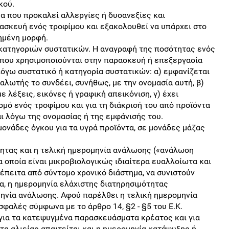
κού.
α που προκαλεί αλλεργίες ή δυσανεξίες και
ασκευή ενός τροφίμου και εξακολουθεί να υπάρχει στο
ιημένη μορφή.
κατηγοριών συστατικών. Η αναγραφή της ποσότητας ενός
 που χρησιμοποιούνται στην παρασκευή ή επεξεργασία
λόγω συστατικό ή κατηγορία συστατικών: α) εμφανίζεται
αλωτής το συνδέει, συνήθως, με την ονομασία αυτή, β)
 λέξεις, εικόνες ή γραφική απεικόνιση, γ) έχει
σμό ενός τροφίμου και για τη διάκρισή του από προϊόντα
αι λόγω της ονομασίας ή της εμφάνισής του.
μονάδες όγκου για τα υγρά προϊόντα, σε μονάδες μάζας
τητας και η τελική ημερομηνία ανάλωσης («ανάλωση
οποία είναι μικροβιολογικώς ιδιαίτερα ευαλλοίωτα και
, έπειτα από σύντομο χρονικό διάστημα, να συνιστούν
ία, η ημερομηνία ελάχιστης διατηρησιμότητας
μηνία ανάλωσης. Αφού παρέλθει η τελική ημερομηνία
φαλές σύμφωνα με το άρθρο 14, §2 - §5 του Ε.Κ.
 για τα κατεψυγμένα παρασκευάσματα κρέατος και για
α αλιείας απαιτείται και η ημερομηνία κατάψυξης ή