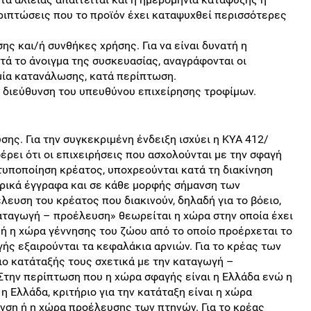
ιπτώσεις που το προϊόν έχει καταψυχθεί περισσότερες
ς και/ή συνθήκες χρήσης. Για να είναι δυνατή η
τά το άνοιγμα της συσκευασίας, αναγράφονται οι
μία κατανάλωσης, κατά περίπτωση.
η διεύθυνση του υπευθύνου επιχείρησης τροφίμων.
ης. Για την συγκεκριμένη ένδειξη ισχύει η ΚΥΑ 412/
φέρει ότι οι επιχειρήσεις που ασχολούνται με την σφαγή
 τυποποίηση κρέατος, υποχρεούνται κατά τη διακίνηση
ορικά έγγραφα και σε κάθε μορφής σήμανση των
ευση του κρέατος που διακινούν, δηλαδή για το βόειο,
καταγωγή – προέλευση» θεωρείται η χώρα στην οποία έχει
 ή η χώρα γέννησης του ζώου από το οποίο προέρχεται το
ής εξαιρούνται τα κεφαλάκια αρνιών. Για το κρέας των
ιο κατάταξής τους σχετικά με την καταγωγή –
Στην περίπτωση που η χώρα σφαγής είναι η Ελλάδα ενώ η
 Ελλάδα, κριτήριο για την κατάταξη είναι η χώρα
ση ή η χώρα προέλευσης των πτηνών. Για το κρέας