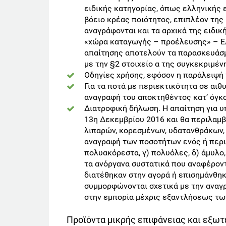
ειδικής κατηγορίας, όπως ελληνικής 
βόειο κρέας ποιότητος, επιπλέον τη
αναγράφονται και τα αρχικά της ειδικ
«χώρα καταγωγής – προέλευσης» – Ε
απαίτησης αποτελούν τα παρασκευάσμ
με την §2 στοιχείο α της συγκεκριμέν
Οδηγίες χρήσης, εφόσον η παράλειψή 
Για τα ποτά με περιεκτικότητα σε αιθ
αναγραφή του αποκτηθέντος κατ’ όγκο
Διατροφική δήλωση. Η απαίτηση για 
13η Δεκεμβρίου 2016 και θα περιλαμβά
λιπαρών, κορεσμένων, υδατανθράκων,
αναγραφή των ποσοτήτων ενός ή περισ
πολυακόρεστα, γ) πολυόλες, δ) άμυλο,
τα ανόργανα συστατικά που αναφέροντ
διατέθηκαν στην αγορά ή επισημάνθηκ
συμμορφώνονται σχετικά με την αναγρ
στην εμπορία μέχρις εξαντλήσεως των
Προϊόντα μικρής επιφάνειας και εξωτ