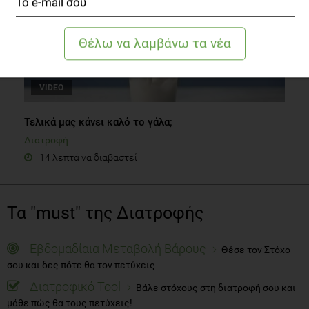
VIDEO
Τελικά μας κάνει καλό το γάλα;
Διατροφή
14 λεπτά να διαβαστεί
Τα "must" της Διατροφής
Εβδομαδίαια Μεταβολή Βάρους
Θέσε τον Στόχο
σου και δες πότε θα τον πετύχεις
Διατροφικό Tool
Βάλε στόχους στη διατροφή σου και
μάθε πώς θα τους πετύχεις!