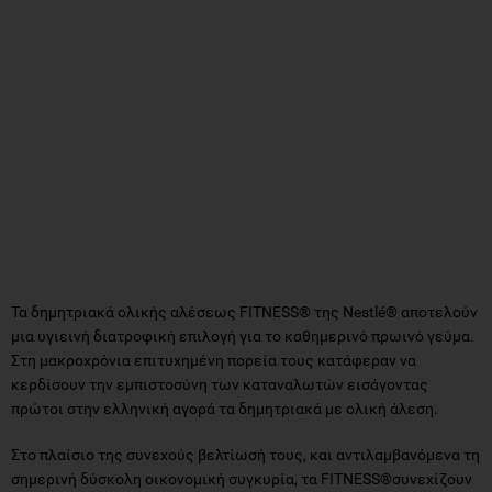
Τα δημητριακά ολικής αλέσεως FITNESS® της Nestlé® αποτελούν
μια υγιεινή διατροφική επιλογή για το καθημερινό πρωινό γεύμα.
Στη μακροχρόνια επιτυχημένη πορεία τους κατάφεραν να
κερδίσουν την εμπιστοσύνη των καταναλωτών εισάγοντας
πρώτοι στην ελληνική αγορά τα δημητριακά με ολική άλεση.
Στο πλαίσιο της συνεχούς βελτίωσή τους, και αντιλαμβανόμενα τη
σημερινή δύσκολη οικονομική συγκυρία, τα FITNESS®συνεχίζουν