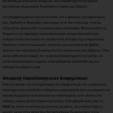
σε σχέση με ένα άλλο άτομο με ίδια χαρακτηριστικά (φύλο,
ηλικία) και σωματικές διαστάσεις (ύψος και βάρος).
Αντιλαμβανόμαστε εύκολα λοιπόν, ότι ο βασικός μεταβολισμός
μας, δηλαδή οι θερμίδες που καίμε όταν δεν κάνουμε τίποτα,
εξαρτάται άμεσα από τη φυσική μας κατάσταση. Φυσικά κατά τη
διάρκεια της άσκησης καταναλώνουμε ακόμα περισσότερη
ενέργεια που συντελεί σε καταλυτική αύξηση της ενεργειακής
δαπάνης εικοσιτετραώρου, που έχει ως συνέπεια σε βάθος
χρόνου την καλύτερη διαχείριση του σωματικού μας βάρους. Όλα
αυτά καθιστούν σαφές ότι η φυσική δραστηριότητα πρέπει να
είναι αναπόσπαστο κομμάτι οποιασδήποτε προσπάθειας για
αλλαγή του βάρους μας.
Αποφυγή παραπλανητικών διαφημίσεων
Έπειτα πρέπει να επισημάνουμε ότι σύμφωνα με την υπάρχουσα
επιστημονική γνώση δεν υπάρχουν μηχανήματα που να μπορούν να
καταπολεμήσουν ουσιαστικά την παχυσαρκία, είτε ολική είτε
τοπική, χωρίς φυσική δραστηριότητα. Ο βομβαρδισμός από τα
ΜΜΕ σε αυτό το αντικείμενο είναι μεγάλος. Δεν είναι λίγες η
φορές μέσα στην μέρα που θα ακούσουμε διαφημίσεις στην