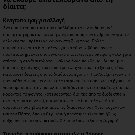
δίαιτα;
Κινητοποίηση για αλλαγή
Ένα από τα σημαντικότερα προβλήματα στην καθημερινή
διαιτητική πρακτική είναι η κινητοποίηση των ανθρώπων για τις
αλλαγές που πρέπει να κάνουν στη ζωή τους. Πολλοί
επισκέπτονται το διαιτολόγο για να χάσουν βάρος όντας
προκατειλημμένοι από συνεχείς αποτυχίες, με σκέψεις «άλλη μια
επίσκεψη στο διαιτολόγο», «άλλος ένας που θα μου δώσει μια
δίαιτα της πείνας», «αυτά που μου λες να φάω, τα ξέρω», «έχω
κατεβάσει δίαιτες από το διαδίκτυο εγώ…». Πολλοί ξεκινούν την
προσπάθειά τους πριν τις καλοκαιρινές διακοπές για να βγουν με
«αξιοπρέπεια» στην παραλία, επιδίδονται σε αυτοσχέδιες δίαιτες,
κόβοντας το φαγητό, κατεβάζοντας δίαιτες από το διαδίκτυο ή
ακόμα, οι πιο συνετοί, επισκέπτονται το διαιτολόγο. Αυτό
συμβαίνει συνήθως και μετά τις διακοπές των Χριστουγέννων
και του Πάσχα, όπου η θερμιδική πρόσληψη είναι συνήθως
αυξημένη και πλέον μετρούν 2-3 επιπλέον κιλά στη ζυγαριά.
Συνειδητή απόφαση για απώλεια βάρους