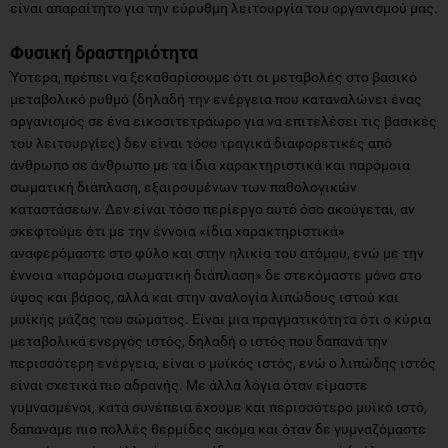
είναι απαραίτητο για την εύρυθμη λειτουργία του οργανισμού μας.
Φυσική δραστηριότητα
Ύστερα, πρέπει να ξεκαθαρίσουμε ότι οι μεταβολές στο βασικό
μεταβολικό ρυθμό (δηλαδή την ενέργεια που καταναλώνει ένας
οργανισμός σε ένα εικοσιτετράωρο για να επιτελέσει τις βασικές
του λειτουργίες) δεν είναι τόσο τραγικά διαφορετικές από
άνθρωπο σε άνθρωπο με τα ίδια χαρακτηριστικά και παρόμοια
σωματική διάπλαση, εξαιρουμένων των παθολογικών
καταστάσεων. Δεν είναι τόσο περίεργο αυτό όσο ακούγεται, αν
σκεφτούμε ότι με την έννοια «ίδια χαρακτηριστικά»
αναφερόμαστε στο φύλο και στην ηλικία του ατόμου, ενώ με την
έννοια «παρόμοια σωματική διάπλαση» δε στεκόμαστε μόνο στο
ύψος και βάρος, αλλά και στην αναλογία λιπώδους ιστού και
μυϊκής μάζας του σώματος. Είναι μια πραγματικότητα ότι ο κύρια
μεταβολικά ενεργός ιστός, δηλαδή ο ιστός που δαπανά την
περισσότερη ενέργεια, είναι ο μυϊκός ιστός, ενώ ο λιπώδης ιστός
είναι σχετικά πιο αδρανής. Με άλλα λόγια όταν είμαστε
γυμνασμένοι, κατά συνέπεια έχουμε και περισσότερο μυϊκό ιστό,
δαπανάμε πιο πολλές θερμίδες ακόμα και όταν δε γυμναζόμαστε