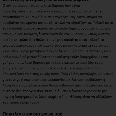
Όταν η απόφαση για απώλεια βάρους δεν είναι
συνειδητοποιημένη, οδηγεί σε παρορμητικές, αποτυχημένες
προσπάθειες και συνήθως σε απογοήτευση. Αυτό μπορεί να
συμβαίνει για χρόνια και αυτά τα κιλά να αθροίζονται. Τελικά κατά
τον εγκλωβισμό στο φαύλο αυτό κύκλο δημιουργούνται απορίες
όπως «αφού κάνω τη δίαιτα γιατί δε χάνω βάρος;», «πως γίνεται
αυτός να τρώει ό,τι θέλει και να μην παχαίνει;» και τελικά τα
άτομα δικαιολογούν τον εαυτό τους με επιχειρήματα του τύπου
«έχω πολύ αργό μεταβολισμό και δε χάνω βάρος με τίποτα», ενώ
πολύ συχνά πέφτουν θύματα παραπλανητικών διαφημίσεων για
γρήγορη απώλεια βάρους με «νέες επαναστατικές δίαιτες»,
«μαγικά μηχανήματα», φάρμακα, κρέμες και ροφήματα που
εξαφανίζουν το λίπος χωρίς κόπο. Τελικά δεν καταλαβαίνουν πως
για τα λίγα ή περισσότερα παραπανίσια κιλά που κουβαλούν η
λύση δεν είναι η δίαιτα που θα κατεβάσουν από το διαδίκτυο ούτε
αυτό το διαιτολόγιο που θα τους δώσει ο διαιτολόγος ούτε μια
μαγική διαφημισμένη λύση χωρίς κόπο. Η λύση είναι να αλλάξουν
τον τρόπο ζωής τους!
Ποικιλία στην διατροφή μας