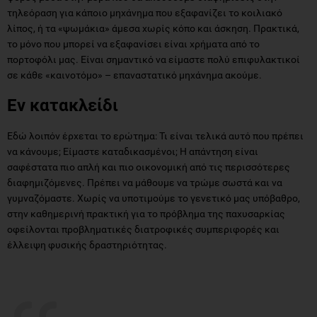
τηλεόραση για κάποιο μηχάνημα που εξαφανίζει το κοιλιακό
λίπος, ή τα «ψωμάκια» άμεσα χωρίς κόπο και άσκηση. Πρακτικά,
το μόνο που μπορεί να εξαφανίσει είναι χρήματα από το
πορτοφόλι μας. Είναι σημαντικό να είμαστε πολύ επιφυλακτικοί
σε κάθε «καινοτόμο» – επαναστατικό μηχάνημα ακούμε.
Εν κατακλείδι
Εδώ λοιπόν έρχεται το ερώτημα: Τι είναι τελικά αυτό που πρέπει
να κάνουμε; Είμαστε καταδικασμένοι; Η απάντηση είναι
σαφέστατα πιο απλή και πιο οικονομική από τις περισσότερες
διαφημιζόμενες. Πρέπει να μάθουμε να τρώμε σωστά και να
γυμναζόμαστε. Χωρίς να υποτιμούμε το γενετικό μας υπόβαθρο,
στην καθημερινή πρακτική για το πρόβλημα της παχυσαρκίας
οφείλονται προβληματικές διατροφικές συμπεριφορές και
έλλειψη φυσικής δραστηριότητας.