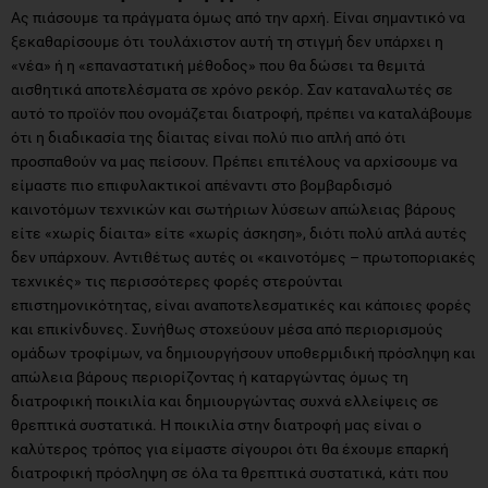
Ας πιάσουμε τα πράγματα όμως από την αρχή. Είναι σημαντικό να
ξεκαθαρίσουμε ότι τουλάχιστον αυτή τη στιγμή δεν υπάρχει η
«νέα» ή η «επαναστατική μέθοδος» που θα δώσει τα θεμιτά
αισθητικά αποτελέσματα σε χρόνο ρεκόρ. Σαν καταναλωτές σε
αυτό το προϊόν που ονομάζεται διατροφή, πρέπει να καταλάβουμε
ότι η διαδικασία της δίαιτας είναι πολύ πιο απλή από ότι
προσπαθούν να μας πείσουν. Πρέπει επιτέλους να αρχίσουμε να
είμαστε πιο επιφυλακτικοί απέναντι στο βομβαρδισμό
καινοτόμων τεχνικών και σωτήριων λύσεων απώλειας βάρους
είτε «χωρίς δίαιτα» είτε «χωρίς άσκηση», διότι πολύ απλά αυτές
δεν υπάρχουν. Αντιθέτως αυτές οι «καινοτόμες – πρωτοποριακές
τεχνικές» τις περισσότερες φορές στερούνται
επιστημονικότητας, είναι αναποτελεσματικές και κάποιες φορές
και επικίνδυνες. Συνήθως στοχεύουν μέσα από περιορισμούς
ομάδων τροφίμων, να δημιουργήσουν υποθερμιδική πρόσληψη και
απώλεια βάρους περιορίζοντας ή καταργώντας όμως τη
διατροφική ποικιλία και δημιουργώντας συχνά ελλείψεις σε
θρεπτικά συστατικά. Η ποικιλία στην διατροφή μας είναι ο
καλύτερος τρόπος για είμαστε σίγουροι ότι θα έχουμε επαρκή
διατροφική πρόσληψη σε όλα τα θρεπτικά συστατικά, κάτι που