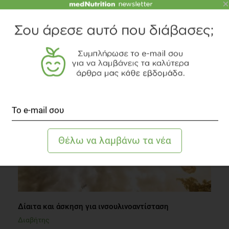
×
Γιαούρτι - μια πλούσια διαχρονική διατροφική αξία
Διατροφή
5 λεπτά να διαβαστεί
Δίαιτα και άσκηση για ινσουλινοαντίσταση
Διαβήτης