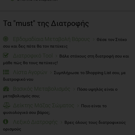
Τα "must" της Διατροφής
Εβδομαδίαια Μεταβολή Βάρους
Θέσε τον Στόχο
σου και δες πότε θα τον πετύχεις
Διατροφικό Tool
Βάλε στόχους στη διατροφή σου και
μάθε πώς θα τους πετύχεις!
Λίστα Αγορών
Συμπλήρωσε το Shopping List σου, με
διατροφικό νου
Βασικός Μεταβολισμός
Πόσο υψηλός είναι ο
μεταβολισμός σου;
Δείκτης Μάζας Σώματος
Ποιο είναι το
φυσιολογικό σου βάρος;
Λεξικό Διατροφής
Βρες όλους τους διατροφικούς
ορισμούς