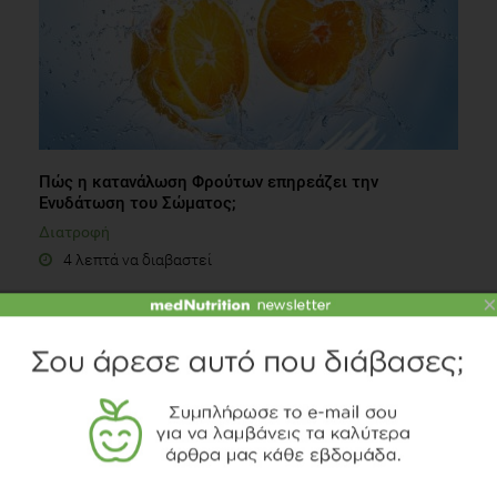
Πώς η κατανάλωση Φρούτων επηρεάζει την
Ενυδάτωση του Σώματος;
Διατροφή
4 λεπτά να διαβαστεί
×