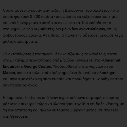
Όσο απίστευτο και αν φαντάζει, η Διεύθυνση του σχολείου - στο
οποίο φοιτούν 3.200 παιδιά - αποφάσισε να «εξοστρακίσει» μια
και καλή ενεργειακά ποτά και αναψυκτικά. Και «κέρδισε το
στοίχημα», αφού οι
μαθητές
, όχι μόνο
δεν εναντιώθηκαν
, όπως
φοβόντουσαν αρχικά. Αντίθετα. Ο πωλητής άδειασε, μέσα σε λίγα
μόλις διαλείμματα.
«Η ανταπόκριση ήταν άμεση. Δεν νομίζω πως τα καρότα έμειναν
στο μηχάνημα περισσότερο από μία ώρα»
ανέφερε στο «
Cincinnati
Enquirer
» ο
George Coates
, Υποδιευθυντής στο γυμνάσιο του
Mason
, όπου το τελευταίο διάστημα έχει ξεκινήσει ολόκληρη
καμπάνια με στόχο τη συσκευασία και προώθηση των baby carrots
σαν πρόχειρο σνακ.
Η καμπάνια ξεκίνησε από έναν αγροτικό συνεταιρισμό, ο οποίος
μάλιστα επιχειρεί τώρα να υλοποιήσει την ίδια επίδοξη κίνηση, με
τη εγκατάσταση και άλλου αυτόματου μηχανήματος, σε σχολείο
στη
Syracuse
.