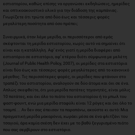
εστιατορίου, καθώς επίσης να οργανώσει εκδηλώσεις, ημερίδες
και οπτικοακουστικό υλικό για την διάδοση της καμπάνιας.
Γνωρίζετε ότι τρώτε από δύο έως και τέσσερις φορές
µεγαλύτερη ποσότητα από όσο πρέπει;
Συνειρµικά, όταν λέµε µερίδα, οι περισσότεροι από εµάς
σκέφτονται τη µερίδα εστιατορίου, χωρίς αυτό να σηµαίνει ότι
είναι και η κατάλληλη. Αφ’ ενός γιατί η µερίδα διαφέρει από
εστιατόριο σε εστιατόριο, αφ’ ετέρου διότι σύµφωνα µε µελέτη
(Journal of Public Health Policy, 2007), οι µερίδες στα εστιατόρια
είναι δύο έως και τέσσερις φορές µεγαλύτερες από το κανονικό
µέγεθος. Τις περισσότερες φορές, οι µερίδες που φτάνουν στο
τραπέζι του εστιατορίου, αναλογούν σε δύο άτοµα και όχι σε ένα.
Απλώς σκεφθείτε, ότι µια µερίδα πατάτες τηγανητές, είναι µόλις
10 πατάτες, και όχι όλο το πιάτο του εστιατορίου ή το µπωλ του
φαστ-φουντ, ενώ µια µερίδα σταφύλι είναι 12 ρόγες και όχι όλο το
τσαµπί… Αν δεν σας έπεισαν τα παραπάνω, ακούστε κι αυτό: Μια
πραγµατική µερίδα µακαρόνια, χωράει µέσα σε ένα φλιτζάνι του
τσαγιού, άρα καµία σχέση δεν έχει µε το βαθύ ξεγυρισµένο πιάτο
που σας σερβίρουν στο εστιατόριο.