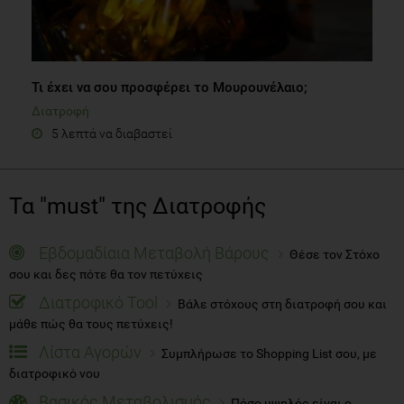
Τι έχει να σου προσφέρει το Μουρουνέλαιο;
Διατροφή
5 λεπτά να διαβαστεί
Τα "must" της Διατροφής
Εβδομαδίαια Μεταβολή Βάρους
Θέσε τον Στόχο
σου και δες πότε θα τον πετύχεις
Διατροφικό Tool
Βάλε στόχους στη διατροφή σου και
μάθε πώς θα τους πετύχεις!
Λίστα Αγορών
Συμπλήρωσε το Shopping List σου, με
διατροφικό νου
Βασικός Μεταβολισμός
Πόσο υψηλός είναι ο