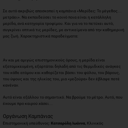
Σε αυτό ακριβώς αποσκοπεί η καµπάνια «Μερίδες: Το µέγεθος…
µετράει». Να εκπαιδεύσει το κοινό ποια είναι η κατάλληλη
µερίδα, ανά κατηγορία τροφίµου. Και για να το πετύχει αυτό,
συγκρίνει οπτικά τις µερίδες, µε αντικείµενα από την καθηµερινή
µας ζωή. Χαρακτηριστικά παραδείγματα:
Αν και µε αµιγώς επιστηµονικούς όρους, η µερίδα είναι
εξατοµικευµένη, εξαρτάται δηλαδή από τις θερµιδικές ανάγκες
του κάθε ατόµου και καθορίζεται βάσει του φύλου, του βάρους,
του ύψους και της ηλικίας του, µια «µεζούρα» δεν έβλαψε ποτέ
κανέναν.
Αυτό είναι εξάλλου το σηµαντικό. Να βρούµε το µέτρο. Αυτό, που
έχουµε προ καιρού χάσει…
Οργάνωση Καμπάνιας
Επιστημονική υπεύθυνος:
Κατσαρόλη Ιωάννα
, Κλινικός