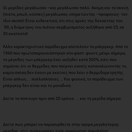
Οι µερίδες µεγάλωσαν –και µεγάλωσαν πολύ. Ακόµη και τα σκεύη
(πιάτα, µπωλ, κούπες) µεγάλωσαν, υπηρετώντας –προφανώς- τον
ίδιο σκοπό! Είναι ενδεικτικό, ότι στις αρχές της δεκαετίας του
΄90, η διάµετρος του πιάτου σερβιρίσµατος αυξήθηκε από 25, σε
30 εκατοστά!
Άλλο χαρακτηριστικό παράδειγµα αποτελούν τα µπέργκερ. Από το
1960 που πρωτοπαρουσιάστηκαν στα φαστ- φουντ, µέχρι σήµερα,
το µέγεθος των µπέργκερ έχει αυξηθεί κατά 500%, κάτι που
σηµαίνει ότι οι θερµίδες που παίρνει κανείς καταναλώνοντάς το,
καµία σχέση δεν έχουν µε εκείνες που λέει ο θερµιδοµετρητής.
Είναι απλώς… πολλαπλάσιες… Και φυσικά, το παράδειγµα των
µπέργκερ δεν είναι και το µοναδικό.
Δείτε το ποπ-κορν πριν από 20 χρόνια … και τη µερίδα σήµερα:
Δείτε πως µπορεί να παρασυρθείτε στην αγορά µεγαλύτερης
µερίδας, στις συσκευασίες ενός ροφήµατος σοκολάτας: