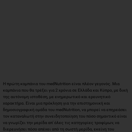
Η πρώτη καμπάνια του medNutrition είναι πλέον γεγονός. Μια
καμπάνια που θα τρέξει για 2 χρόνια σε Ελλάδα και Κύπρο, με δική
της αυτόνομη ιστοθέση, με ενημερωτικό και ερευνητικό
χαρακτήρα. Είναι μια πρόκληση για την επιστημονική και
δημοσιογραφική ομάδα του medNutrition, να μπορεί να επηρεάσει
τον καταναλωτή στην συνειδητοποίηση του πόσο σημαντικό είναι
να γνωρίζει την μερίδα απ' όλες τις κατηγορίες τροφίμων, να
διερευνήσει πόσο απέχει από τη σωστή μερίδα, εκείνη του