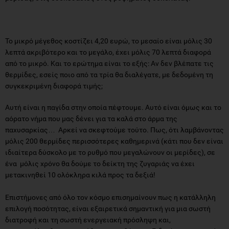
Το µικρό µέγεθος κοστίζει 4,20 ευρώ, το µεσαίο είναι µόλις 30
λεπτά ακριβότερο και το µεγάλο, έχει µόλις 70 λεπτά διαφορά
από το µικρό. Και το ερώτηµα είναι το εξής: Αν δεν βλέπατε τις
θερµίδες, εσείς ποιο από τα τρία θα διαλέγατε, µε δεδοµένη τη
συγκεκριµένη διαφορά τιµής;
Αυτή είναι η παγίδα στην οποία πέφτουµε. Αυτό είναι όµως και το
αόρατο νήµα που µας δένει για τα καλά στο άρµα της
παχυσαρκίας… Αρκεί να σκεφτούµε τούτο. Πως, ότι λαµβάνοντας
µόλις 200 θερµίδες περισσότερες καθηµερινά (κάτι που δεν είναι
ιδιαίτερα δύσκολο µε το ρυθµό που µεγαλώνουν οι µερίδες), σε
ένα µόλις χρόνο θα δούµε το δείκτη της ζυγαριάς να έχει
µετακινηθεί 10 ολόκληρα κιλά προς τα δεξιά!
Επιστήµονες από όλο τον κόσµο επισηµαίνουν πως η κατάλληλη
επιλογή ποσότητας, είναι εξαιρετικά σηµαντική για µια σωστή
διατροφή και τη σωστή ενεργειακή πρόσληψη και,