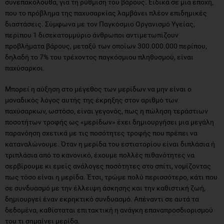
συνεπακόλουθα, για τη ρύθµιση του βάρους. Ειδικά σε µια εποχή,
που το πρόβληµα της παχυσαρκίας λαµβάνει πλέον επιδηµικές
διαστάσεις. Σύµφωνα µε τον Παγκόσµιο Οργανισµό Υγείας,
περίπου 1 δισεκατοµµύριο άνθρωποι αντιµετωπίζουν
προβλήµατα βάρους, µεταξύ των οποίων 300.000.000 περίπου,
δηλαδή το 7% του τρέχοντος παγκόσµιου πληθυσµού, είναι
παχύσαρκοι.
Μπορεί η αύξηση στο µέγεθος των µερίδων να µην είναι ο
µοναδικός λόγος αυτής της έκρηξης στον αριθµό των
παχύσαρκων, ωστόσο, είναι γεγονός, πως η πώληση τεράστιων
ποσοτήτων τροφής ως «µερίδων» έχει δηµιουργήσει µια µεγάλη
παρανόηση σχετικά µε τις ποσότητες τροφής που πρέπει να
καταναλώνουµε. Όταν η µερίδα του εστιατορίου είναι διπλάσια ή
τριπλάσια από το κανονικό, έχουµε πολλές πιθανότητες να
σερβίρουµε κι εµείς ανάλογες ποσότητες στο σπίτι, νοµίζοντας
πως τόσο είναι η µερίδα. Έτσι, τρώµε πολύ περισσότερο, κάτι που
σε συνδυασµό µε την έλλειψη άσκησης και την καθιστική ζωή,
δηµιουργεί έναν εκρηκτικό συνδυασµό. Απέναντι σε αυτά τα
δεδοµένα, καθίσταται επιτακτική η ανάγκη επαναπροσδιορισµού
του τι σηµαίνει µερίδα.