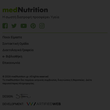
Η σωστή διατροφή προσφέρει Υγεία
Ποιοι Είμαστε
Συντακτική Ομάδα
Διαιτολογικά Γραφεία
e- Βιβλιοθήκη
Επικοινωνία
© 2026 medNutrition.gr. All rights reserved.
Το medNutrition δεν παρέχει ιατρικές συμβουλές, διαγνώσεις ή θεραπείες.
Δείτε
περισσότερες πληροφορίες
.
DESIGN:
DEVELOPMENT: