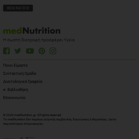
Η σωστή διατροφή προσφέρει Υγεία
Ποιοι Είμαστε
Συντακτική Ομάδα
Διαιτολογικά Γραφεία
e- Βιβλιοθήκη
Επικοινωνία
© 2026 medNutrition.gr. All rights reserved.
Το medNutrition δεν παρέχει ιατρικές συμβουλές, διαγνώσεις ή θεραπείες.
Δείτε
περισσότερες πληροφορίες
.