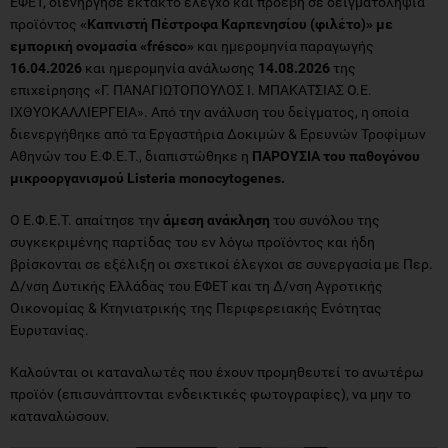
ΕΦΕΤ, διενήργησε έκτακτο έλεγχο και προέβη σε δειγματοληψία
προϊόντος
«Καπνιστή Πέστροφα Καρπενησίου (φιλέτο)» με
εμπορική ονομασία «frésco»
και ημερομηνία παραγωγής
16.04.2026
και ημερομηνία ανάλωσης
14.08.2026
της
επιχείρησης «Γ. ΠΑΝΑΓΙΩΤΟΠΟΥΛΟΣ Ι. ΜΠΑΚΑΤΣΙΑΣ Ο.Ε.
ΙΧΘΥΟΚΑΛΛΙΕΡΓΕΙΑ». Από την ανάλυση του δείγματος, η οποία
διενεργήθηκε από τα Εργαστήρια Δοκιμών & Ερευνών Τροφίμων
Αθηνών του Ε.Φ.Ε.Τ., διαπιστώθηκε η
ΠΑΡΟΥΣΙΑ του παθογόνου
μικροοργανισμού Listeria monocytogenes.
Ο Ε.Φ.Ε.Τ. απαίτησε την
άμεση
ανάκληση
του συνόλου της
συγκεκριμένης παρτίδας του εν λόγω προϊόντος και ήδη
βρίσκονται σε εξέλιξη οι σχετικοί έλεγχοι σε συνεργασία με Περ.
Δ/νση Δυτικής Ελλάδας του ΕΦΕΤ και τη Δ/νση Αγροτικής
Οικονομίας & Κτηνιατρικής της Περιφερειακής Ενότητας
Ευρυτανίας.
Καλούνται οι καταναλωτές που έχουν προμηθευτεί το ανωτέρω
προϊόν (επισυνάπτονται ενδεικτικές φωτογραφίες), να μην το
καταναλώσουν.