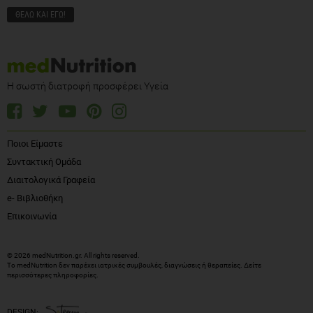
Η σωστή διατροφή προσφέρει Υγεία
Ποιοι Είμαστε
Συντακτική Ομάδα
Διαιτολογικά Γραφεία
e- Βιβλιοθήκη
Επικοινωνία
© 2026 medNutrition.gr. All rights reserved.
Το medNutrition δεν παρέχει ιατρικές συμβουλές, διαγνώσεις ή θεραπείες.
Δείτε
περισσότερες πληροφορίες
.
DESIGN: