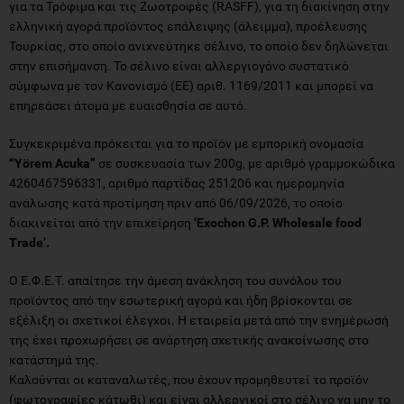
για τα Τρόφιμα και τις Ζωοτροφές (RASFF), για τη διακίνηση στην
ελληνική αγορά προϊόντος επάλειψης (άλειμμα), προέλευσης
Τουρκίας, στο οποίο ανιχνεύτηκε σέλινο, το οποίο δεν δηλώνεται
στην επισήμανση. Το σέλινο είναι αλλεργιογόνο συστατικό
σύμφωνα με τον Κανονισμό (ΕΕ) αριθ. 1169/2011 και μπορεί να
επηρεάσει άτομα με ευαισθησία σε αυτό.
Συγκεκριμένα πρόκειται για το προϊόν με εμπορική ονομασία
“Yörem Acuka”
σε συσκευασία των 200g, με αριθμό γραμμοκώδικα
4260467596331, αριθμό παρτίδας 251206 και ημερομηνία
ανάλωσης κατά προτίμηση πριν από 06/09/2026, το οποίο
διακινείται από την επιχείρηση
‘Exochon G.P. Wholesale food
Trade’.
Ο Ε.Φ.Ε.Τ. απαίτησε την άμεση ανάκληση του συνόλου του
προϊόντος από την εσωτερική αγορά και ήδη βρίσκονται σε
εξέλιξη οι σχετικοί έλεγχοι. Η εταιρεία μετά από την ενημέρωσή
της έχει προχωρήσει σε ανάρτηση σχετικής ανακοίνωσης στο
κατάστημά της.
Καλούνται οι καταναλωτές, που έχουν προμηθευτεί το προϊόν
(φωτογραφίες κάτωθι) και είναι αλλεργικοί στο σέλινο να μην το