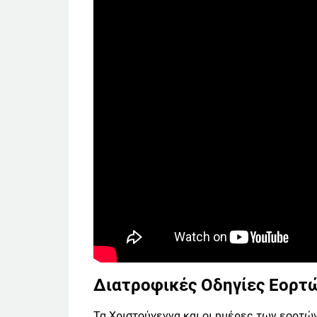
Διατροφικές Οδηγίες Εορτ
Τα Χριστούγεννα και οι ημέρες των εορτών