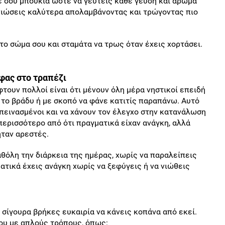
ε σου μπουκιά ώστε να γευτείς κάθε γεύση και άρωμα
 νιώσεις καλύτερα απολαμβάνοντας και τρώγοντας πιο
το σώμα σου και σταμάτα να τρως όταν έχεις χορτάσει.
 φας στο τραπέζι
τουν πολλοί είναι ότι μένουν όλη μέρα νηστικοί επειδή
ε το βράδυ ή με σκοπό να φάνε κατιτίς παραπάνω. Αυτό
πεινασμένοι και να χάνουν τον έλεγχο στην κατανάλωση
 περισσότερο από ότι πραγματικά είχαν ανάγκη, αλλά
ήταν αρεστές.
θόλη την διάρκεια της ημέρας, χωρίς να παραλείπεις
ματικά έχεις ανάγκη χωρίς να ξεφύγεις ή να νιώθεις
ί σίγουρα βρήκες ευκαιρία να κάνεις κοπάνα από εκεί.
ου με απλούς τρόπους, όπως: