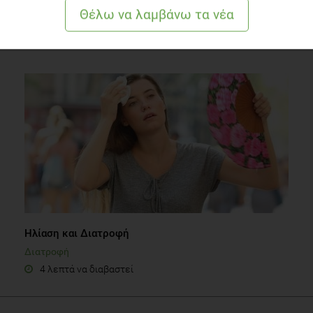
Ένα Πλούσιο Πρωινό VS ένα Φτωχό Πρωινό
Συστάσεις Διατροφής
1 λεπτό να διαβαστεί
Ηλίαση και Διατροφή
Διατροφή
4 λεπτά να διαβαστεί