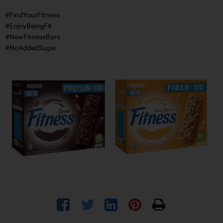
#FindYourFitness
#EnjoyBeingFit
#NewFitnessBars
#NoAddedSugar