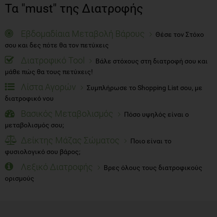
Τα "must" της Διατροφής
Εβδομαδίαια Μεταβολή Βάρους
Θέσε τον Στόχο
σου και δες πότε θα τον πετύχεις
Διατροφικό Tool
Βάλε στόχους στη διατροφή σου και
μάθε πώς θα τους πετύχεις!
Λίστα Αγορών
Συμπλήρωσε το Shopping List σου, με
διατροφικό νου
Βασικός Μεταβολισμός
Πόσο υψηλός είναι ο
μεταβολισμός σου;
Δείκτης Μάζας Σώματος
Ποιο είναι το
φυσιολογικό σου βάρος;
Λεξικό Διατροφής
Βρες όλους τους διατροφικούς
ορισμούς