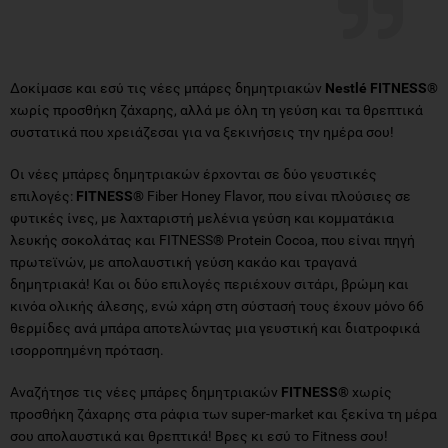
Δοκίμασε και εσύ τις νέες μπάρες δημητριακών
Nestlé FITNESS®
χωρίς προσθήκη ζάχαρης, αλλά με όλη τη γεύση και τα θρεπτικά
συστατικά που χρειάζεσαι για να ξεκινήσεις την ημέρα σου!
Οι νέες μπάρες δημητριακών έρχονται σε δύο γευστικές
επιλογές:
FITNESS®
Fiber Honey Flavor, που είναι πλούσιες σε
φυτικές ίνες, με λαχταριστή μελένια γεύση και κομματάκια
λευκής σοκολάτας και FITNESS® Protein Cocoa, που είναι πηγή
πρωτεϊνών, με απολαυστική γεύση κακάο και τραγανά
δημητριακά! Και οι δύο επιλογές περιέχουν σιτάρι, βρώμη και
κινόα ολικής άλεσης, ενώ χάρη στη σύστασή τους έχουν μόνο 66
θερμίδες ανά μπάρα αποτελώντας μια γευστική και διατροφικά
ισορροπημένη πρόταση.
Αναζήτησε τις νέες μπάρες δημητριακών
FITNESS®
χωρίς
προσθήκη ζάχαρης στα ράφια των super-market και ξεκίνα τη μέρα
σου απολαυστικά και θρεπτικά! Βρες κι εσύ το Fitness σου!