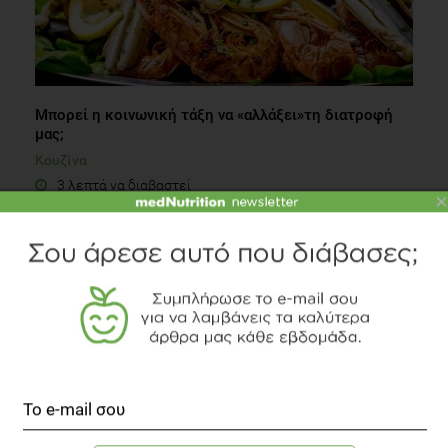
Μπορεί η κοινωνική τάξη να «αλλάξει»τη διατροφή
μας;
Κουζίνα
3 λεπτά να διαβαστεί
×
infographic