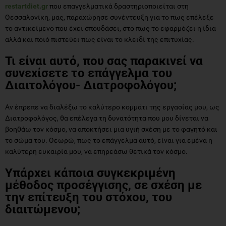
restartdiet.gr
που επαγγελματικά δραστηριοποιείται στη
Θεσσαλονίκη, μας, παραχώρησε συνέντευξη για το πως επέλεξε
το αντικείμενο που έχει σπουδάσει, στο πως το εφαρμόζει η ίδια
αλλά και ποιό πιστεύει πως είναι το κλειδί της επιτυχίας.
Τι είναι αυτό, που σας παρακινεί να
συνεχίσετε το επάγγελμα του
Διαιτολόγου- Διατροφολόγου;
Αν έπρεπε να διαλέξω το καλύτερο κομμάτι της εργασίας μου, ως
Διατροφολόγος, θα επέλεγα τη δυνατότητα που μου δίνεται να
βοηθάω τον κόσμο, να αποκτήσει μια υγιή σχέση με το φαγητό και
το σώμα του. Θεωρώ, πως το επάγγελμα αυτό, είναι για εμένα η
καλύτερη ευκαιρία μου, να επηρεάσω θετικά τον κόσμο.
Υπάρχει κάποια συγκεκριμένη
μέθοδος προσέγγισης, σε σχέση με
την επίτευξη του στόχου, του
διαιτώμενου;