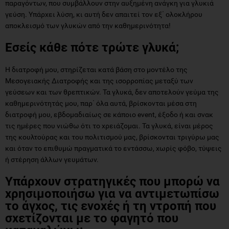
παραγόντων, που συμβάλλουν στην αυξημένη ανάγκη για γλυκιά
γεύση. Υπάρχει λύση, κι αυτή δεν απαιτεί τον εξ΄ ολοκλήρου
αποκλεισμό των γλυκών από την καθημερινότητα!
Εσείς κάθε πότε τρώτε γλυκά;
Η διατροφή μου, στηρίζεται κατά βάση στο μοντέλο της
Μεσογειακής Διατροφής και της ισορροπίας μεταξύ των
γεύσεων και των θρεπτικών. Τα γλυκά, δεν αποτελούν γεύμα της
καθημερινότητάς μου, παρ΄ όλα αυτά, βρίσκονται μέσα στη
διατροφή μου, εβδομαδιαίως σε κάποιο event, έξοδο ή και σνακ
τις ημέρες που νιώθω ότι το χρειάζομαι. Τα γλυκά, είναι μέρος
της κουλτούρας και του πολιτισμού μας, βρίσκονται τριγύρω μας
και όταν το επιθυμώ πραγματικά το εντάσσω, χωρίς φόβο, τύψεις
ή στέρηση άλλων γευμάτων.
Υπάρχουν στρατηγικές που μπορώ να
χρησιμοποιήσω για να αντιμετωπίσω
το άγχος, τις ενοχές ή τη ντροπή που
σχετίζονται με το φαγητό που