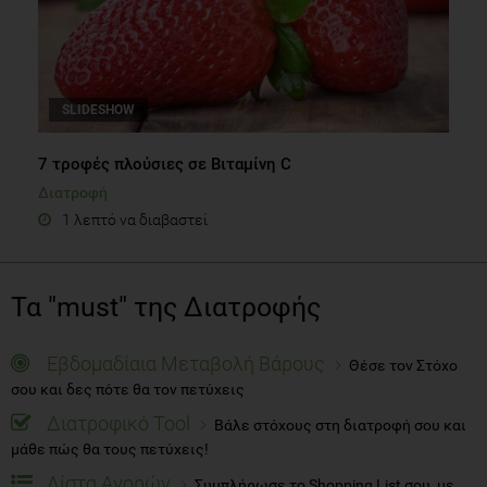
SLIDESHOW
7 τροφές πλούσιες σε Bιταμίνη C
Διατροφή
1 λεπτό να διαβαστεί
Τα "must" της Διατροφής
Εβδομαδίαια Μεταβολή Βάρους
Θέσε τον Στόχο
σου και δες πότε θα τον πετύχεις
Διατροφικό Tool
Βάλε στόχους στη διατροφή σου και
μάθε πώς θα τους πετύχεις!
Λίστα Αγορών
Συμπλήρωσε το Shopping List σου, με