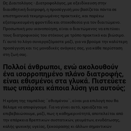
Ως Διαιτολόγος - Διατροφολόγος, με εξειδίκευση στην
διαισθητική διατροφή, η προσέγγισή μου βασίζεται πάντα σε
επιστημονικά τεκμηριωμένες πρακτικές, και παρέχω
εξατομικευμένη φροντίδα και στοχοθεσία για τον διαιτώμενο.
Προσωπική μου ικανοποίηση, είναι ο διαιτώμενος να επιτύχει
τους διατροφικούς του στόχους με τρόπο πρακτικό και βιώσιμο.
Γι΄αυτό το λόγο συνεργαζόμαστε μαζί, για να βρούμε την καλύτερη
προσέγγιση και τις μοναδικές ανάγκες σας, για κάθε περίσταση
στη ζωή σας.
Πολλοί άνθρωποι, ενώ ακολουθούν
ένα ισορροπημένο πλάνο διατροφής,
είναι εθισμένοι στα γλυκά. Πιστεύετε
πως υπάρχει κάποια λύση για αυτούς;
Η χρήση της ταμπέλας ΄΄εθισμένου΄΄, είναι μια επιλογή που θα
θέλαμε να αποφύγουμε. Για να γίνει αυτό, χρειάζεται να
επιβεβαιώσουμε, μαζί, πως η καθημερινότητά, αποτελείται από
την επάρκεια θρεπτικών συστατικών, γευμάτων, ενυδάτωσης,
καλής ψυχικής υγείας, ξεκούρασης κι άλλων σημαντικών