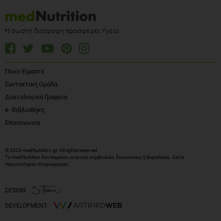
Η σωστή διατροφή προσφέρει Υγεία
Ποιοι Είμαστε
Συντακτική Ομάδα
Διαιτολογικά Γραφεία
e- Βιβλιοθήκη
Επικοινωνία
© 2026 medNutrition.gr. All rights reserved.
Το medNutrition δεν παρέχει ιατρικές συμβουλές, διαγνώσεις ή θεραπείες.
Δείτε
περισσότερες πληροφορίες
.
DESIGN:
DEVELOPMENT: