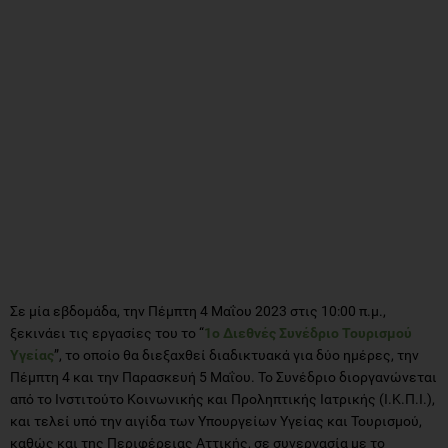
Σε μία εβδομάδα, την Πέμπτη 4 Μαΐου 2023 στις 10:00 π.μ.,
ξεκινάει τις εργασίες του το “
1ο Διεθνές Συνέδριο Τουρισμού
Υγείας
”, το οποίο θα διεξαχθεί διαδικτυακά για δύο ημέρες, την
Πέμπτη 4 και την Παρασκευή 5 Μαΐου. Το Συνέδριο διοργανώνεται
από το Ινστιτούτο Κοινωνικής και Προληπτικής Ιατρικής (Ι.Κ.Π.Ι.),
και τελεί υπό την αιγίδα των Υπουργείων Υγείας και Τουρισμού,
καθώς και της Περιφέρειας Αττικής, σε συνεργασία με το