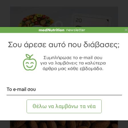
×
Η σημασία του ασβεστίου και της βιταμίνης D στο
διαβήτη τύπου 2
Διαβήτης
2 λεπτά να διαβαστεί