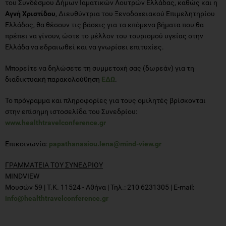
του Συνδέσμου Δήμων Ιαματικών Λουτρών Ελλάδας, καθώς και η
Αγνή Χριστίδου
, Διευθύντρια του Ξενοδοχειακού Επιμελητηρίου
Ελλάδος, θα θέσουν τις βάσεις για τα επόμενα βήματα που θα
πρέπει να γίνουν, ώστε το μέλλον του τουρισμού υγείας στην
Ελλάδα να εδραιωθεί και να γνωρίσει επιτυχίες.
Μπορείτε να δηλώσετε τη συμμετοχή σας (δωρεάν) για τη
διαδικτυακή παρακολούθηση
ΕΔΩ
.
Το πρόγραμμα και πληροφορίες για τους ομιλητές βρίσκονται
στην επίσημη ιστοσελίδα του Συνεδρίου:
www.healthtravelconference.gr
Επικοινωνία:
papathanasiou.lena@mind-view.gr
ΓΡΑΜΜΑΤΕΙΑ ΤΟΥ ΣΥΝΕΔΡΙΟΥ
MINDVIEW
Μουσών 59 | Τ.Κ. 11524 - Αθήνα | Τηλ.: 210 6231305 | E-mail:
info@healthtravelconference.gr