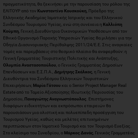
πραγματικότητα, θα ξεκινήσει με την παρουσίαση του ρόλου της
ΕΛΙΤΟΥΡ από τον
Κωνσταντίνο Κουσκούκη
, Πρόεδρο της
Ελληνικής Ακαδημίας Ιαματικής Ιατρικής και του Ελληνικού
Συνδέσμου Τουρισμού Υγείας, ενώ στη συνέχεια η
Καλλιόπη
Κούμπη
, Γενική Διευθύντρια Οικονομικών Υποθέσεων από τον
Εθνικό Οργανισμό Παροχής Υπηρεσιών Υγείας θα μιλήσει για την
Οδηγία Διασυνοριακής Περίθαλψης 2011/24/Ε.Ε. Στις αναγκαίες
τομές και παρεμβάσεις στο θεσμικό πλαίσιο θα αναφερθούν: η
Γενική Γραμματέας Τουριστικής Πολιτικής και Ανάπτυξης,
Ολυμπία Αναστασοπούλου
, ο Γενικός Γραμματέας Δημοσίων
Επενδύσεων και Ε.Σ.Π.Α.,
Δημήτρης Σκάλκος
, η Γενική
Διευθύντρια του Συνδέσμου Ελληνικών Τουριστικών
Επιχειρήσεων,
Μαρία Γάτσου
και ο Senior Project Manager Real
Estate από το Ταμείο Αξιοποίησης Ιδιωτικής Περιουσίας του
Δημοσίου,
Παναγιώτης Αναγνωστόπουλος
. Επιστήμονες
διαφόρων ειδικοτήτων και εκπρόσωποι εταιρειών θα
παρουσιάσουν μια ολιστική και πολυεπίπεδη προσέγγιση του
Τουρισμού Υγείας, καθώς και μελέτες επιτυχημένων
περιπτώσεων στον Ιαματικό Τουρισμό και τον Τουρισμό Ευεξίας.
Στο κλείσιμο του Συνεδρίου, ο
Μάρκος Δανάς
, Γενικός Γραμματέας