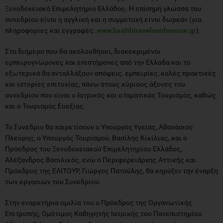
Ξενοδοχειακό Επιμελητήριο Ελλάδος. Η επίσημη γλώσσα του
συνεδρίου είναι η αγγλική και η συμμετοχή είναι δωρεάν (για
πληροφορίες και εγγραφές:
www.healthtravelconference.gr
).
Στο διήμερο που θα ακολουθήσει, διακεκριμένοι
εμπειρογνώμονες και επιστήμονες από την Ελλάδα και το
εξωτερικό θα ανταλλάξουν απόψεις, εμπειρίες, καλές πρακτικές
και ιστορίες επιτυχίας, πάνω στους κύριους άξονες του
συνεδρίου που είναι ο Ιατρικός και ο Ιαματικός Τουρισμός, καθώς
και ο Τουρισμός Ευεξίας.
Το Συνέδριο θα χαιρετίσουν ο Υπουργός Υγείας, Αθανάσιος
Πλεύρης, ο Υπουργός Τουρισμού, Βασίλης Κικίλιας, και ο
Πρόεδρος του Ξενοδοχειακού Επιμελητηρίου Ελλάδος,
Αλέξανδρος Βασιλικός, ενώ ο Περιφερειάρχης Αττικής και
Πρόεδρος της ΕΛΙΤΟΥΡ, Γιώργος Πατούλης, θα κηρύξει την έναρξη
των εργασιών του Συνεδρίου.
Στην εναρκτήρια ομιλία του ο Πρόεδρος της Οργανωτικής
Επιτροπής, Ομότιμος Καθηγητής Ιατρικής του Πανεπιστημίου