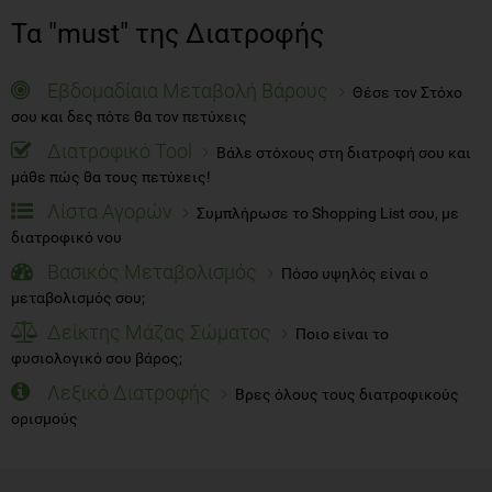
Τα "must" της Διατροφής
Εβδομαδίαια Μεταβολή Βάρους
Θέσε τον Στόχο
σου και δες πότε θα τον πετύχεις
Διατροφικό Tool
Βάλε στόχους στη διατροφή σου και
μάθε πώς θα τους πετύχεις!
Λίστα Αγορών
Συμπλήρωσε το Shopping List σου, με
διατροφικό νου
Βασικός Μεταβολισμός
Πόσο υψηλός είναι ο
μεταβολισμός σου;
Δείκτης Μάζας Σώματος
Ποιο είναι το
φυσιολογικό σου βάρος;
Λεξικό Διατροφής
Βρες όλους τους διατροφικούς
ορισμούς