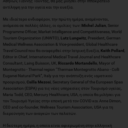
Αθηνών, Γιάννης Τούντας, θα μας μυήσει στην Ιπποκράτειο
αντίληψη για την υγεία και την ευεξία.
Με ιδιαίτερο ενδιαφέρον, την πρώτη ημέρα, αναμένονται,
ανάμεσα σε πολλές άλλες, οι ομιλίες των:
Michel Julian
, Senior
Programme Officer, Market Intelligence and Competitiveness, World
Tourism Organization (UNWTO),
Lutz Lungwitz
, President, German
Medical Wellness Association & Vice-president, Global Healthcare
Travel Council που θα αναφερθεί στην Ιατρική Ευεξία,
Keith Pollard
,
Editor in Chief, International Medical Travel Journal and Healthcare
Consultant, Laing Buisson, UK,
Riccardo Mortandello
, Mayor of
Montegrotto - Thermal region “Thermae Montegrotto Abano - Colli
Euganei Natural Park”, Italy για την ανάπτυξη ενός ιαματικού
προορισμού,
Csilla Mezosi
, Secretary General of the European Spas
Association (ESPA) για τις νέες υπηρεσίες στον Τουρισμό υγείας,
Maria Todd, CEO, Mercury Healthcare, USA, η οποία θα μιλήσει για
τον Τουρισμό Υγείας στην εποχή μετά τον COVID και Anne Dimon,
CEO and co-founder, Wellness Tourism Association, USA για τη
διερεύνηση των αναγκών των πελατών.
Η δεύτερη ημέρα, η οποία είναι αφιερωμένη στην ελληνική