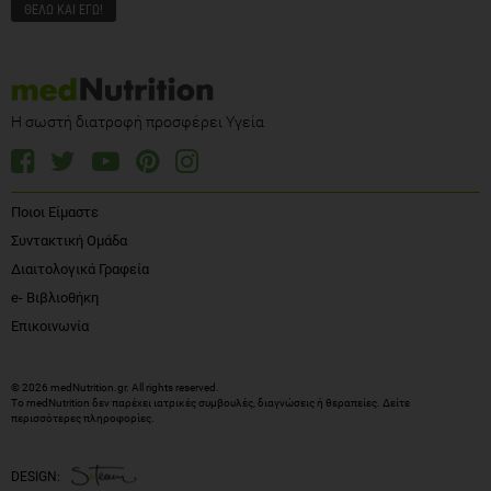
Η σωστή διατροφή προσφέρει Υγεία
Ποιοι Είμαστε
Συντακτική Ομάδα
Διαιτολογικά Γραφεία
e- Βιβλιοθήκη
Επικοινωνία
© 2026 medNutrition.gr. All rights reserved.
Το medNutrition δεν παρέχει ιατρικές συμβουλές, διαγνώσεις ή θεραπείες.
Δείτε
περισσότερες πληροφορίες
.
DESIGN: