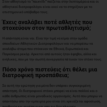
Στον αθλητισμό το “παιχνίδι” παίζεται στην λεπτομέρεια και οι
αθλητικοί διατροφολόγοι είναι εκεί να το στηρίξουν με το
επιστημονικό υπόβαθρο τους.
Έχεις αναλάβει ποτέ αθλητές που
στοχεύουν στον πρωταθλητισμό;
Η απάντηση είναι ναι. Είχα την τιμή να είμαι στην ομάδα
σπουδαίων Αθλητικών Διατροφολόγων και να μπορέσω να
αναλάβω άτομα που στόχευαν σε Εθνικά, Ευρωπαϊκά και
Παγκόσμια ρεκόρ. Αρκετοί από αυτούς ήταν έφηβοι, αλλα και
ενήλικες, που με την σωστή συνεργασία πέτυχαν τον στόχο τους.
Πόσο χρόνο πιστεύεις ότι θέλει μια
διατροφική προσπάθεια;
Σε αυτή την ερώτηση για μένα δεν υπάρχει συγκεκριμένη
απάντηση. Οι διατροφικοί στόχοι μπορεί να είναι πολλοί και ο
κάθε άνθρωπος είναι μοναδικός οργανισμός. Αυτό που μπορώ να
απαντήσω απο την εμπειρία μου είναι ότι χρειάζεται αφοσίωση,
προθυμία και συνέπεια και απο τις δύο πλευρές.