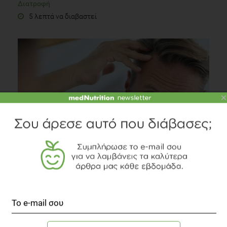
Διατροφή
5 λεπτά να διαβαστεί
×
Ανδρική & γυναικεία τριχόπτωση: Σύγχρονες λύσεις
για πρόληψη & αντιμετώπιση
Άλλες Παθήσεις
2 λεπτά να διαβαστεί