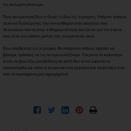
τις αντιμετωπίσουμε.
Πως αντιμετωπίζεις ο ίδιος/ η ίδια τις λιγούρες; Υπάρχει κάποια
τεχνική διαχείρισης του συναισθηματικού φαγητού που
πετυχαίνει πάντα στην καθημερινότητά σου (είτε για τον εαυτό
σου, είτε για κάποιο μέλος της οικογένειάς σου)
Έχω αποδεχτεί ότι λιγούρες θα υπάρχουν απλώς πρέπει να
βρούμε τρόπους να τις αντιμετωπίζουμε. Για μένα το καλύτερο
είναι να βγω έξω μια βόλτα ή αν αυτό δεν είναι εφικτό να
απασχοληθώ με κάποια χειρονακτική εργασία και να φτιάξω ένα
από τα αγαπημένα μου αφεψήματα!