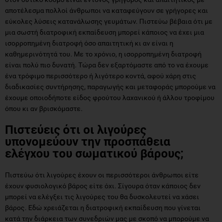
αποτέλεσμα πολλοί άνθρωποι να καταφεύγουν σε γρήγορες και
εύκολες λύσεις κατανάλωσης γευμάτων. Πιστεύω βέβαια ότι με
μια σωστή διατροφική εκπαίδευση μπορεί κάποιος να έχει μια
ισορροπημένη διατροφή όσο απαιτητική κι αν είναι η
καθημερινότητά του. Με το χρόνιο, η ισορροπημένη διατροφή
είναι πολύ πιο δυνατή. Τώρα δεν εξαρτόμαστε από το να έχουμε
ένα τρόφιμο περισσότερο ή λιγότερο κοντά, αφού χάρη στις
διαδικασίες συντήρησης, παραγωγής και μεταφοράς μπορούμε να
έχουμε οποιοδήποτε είδος φρούτου λαχανικού ή άλλου τροφίμου
όπου κι αν βρισκόμαστε.
Πιστεύεις ότι οι λιγούρες
υπονομεύουν την προσπάθεια
ελέγχου του σωματικού βάρους;
Πιστεύω ότι λιγούρες έχουν οι περισσότεροι άνθρωποι είτε
έχουν φυσιολογικό βάρος είτε όχι. Σίγουρα όταν κάποιος δεν
μπορεί να ελέγξει τις λιγούρες του θα δυσκολευτεί να χάσει
βάρος. Εδώ χρειάζεται η διατροφική εκπαίδευση που γίνεται
κατά την διάρκεια των συνεδριών μας με σκοπό να μπορούμε να