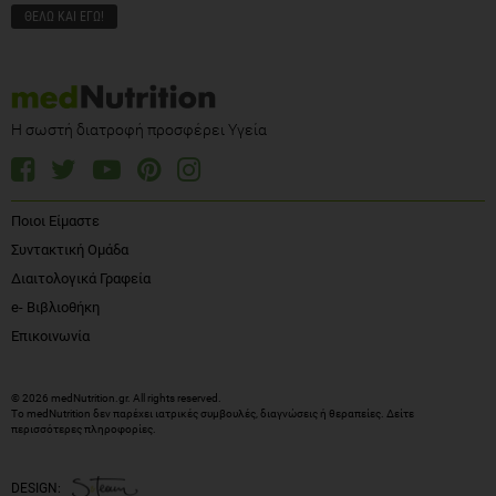
Η σωστή διατροφή προσφέρει Υγεία
Ποιοι Είμαστε
Συντακτική Ομάδα
Διαιτολογικά Γραφεία
e- Βιβλιοθήκη
Επικοινωνία
© 2026 medNutrition.gr. All rights reserved.
Το medNutrition δεν παρέχει ιατρικές συμβουλές, διαγνώσεις ή θεραπείες.
Δείτε
περισσότερες πληροφορίες
.
DESIGN: