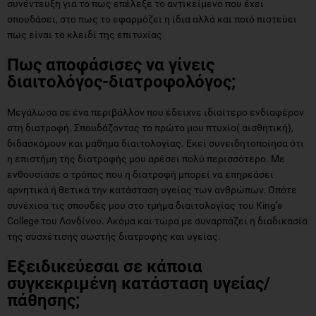
συνέντευξη για το πως επέλεξε το αντικείμενο που έχει
σπουδάσει, στο πως το εφαρμόζει η ίδια αλλά και ποιό πιστεύει
πως είναι το κλειδί της επιτυχίας.
Πως αποφάσισες να γίνεις
διαιτολόγος-διατροφολόγος;
Μεγάλωσα σε ένα περιβάλλον που έδειχνε ιδιαίτερο ενδιαφέρον
στη διατροφή. Σπουδάζοντας το πρώτο μου πτυχίο( αισθητική),
διδασκόμουν και μάθημα διαιτολογίας. Εκεί συνειδητοποίησα ότι
η επιστήμη της διατροφής μου αρέσει πολύ περισσότερο. Με
ενθουσίασε ο τρόπος που η διατροφή μπορεί να επηρεάσει
αρνητικά ή θετικά την κατάσταση υγείας των ανθρώπων. Οπότε
συνέχισα τις σπουδές μου στο τμήμα διαιτολογίας του King’s
College του Λονδίνου. Ακόμα και τώρα με συναρπάζει η διαδικασία
της συσχέτισης σωστής διατροφής και υγείας.
Εξειδικεύεσαι σε κάποια
συγκεκριμένη κατάσταση υγείας/
πάθησης;