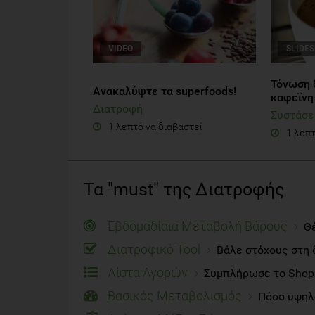
VIDEO
SLIDE
Τόνωση 
Ανακαλύψτε τα superfoods!
καφεΐνη
Διατροφή
Συστάσε
1 λεπτό να διαβαστεί
1 λεπτ
Τα "must" της Διατροφής
Εβδομαδίαια Μεταβολή Βάρους
Θέ
Διατροφικό Tool
Βάλε στόχους στη 
Λίστα Αγορών
Συμπλήρωσε το Shoppi
Βασικός Μεταβολισμός
Πόσο υψηλό