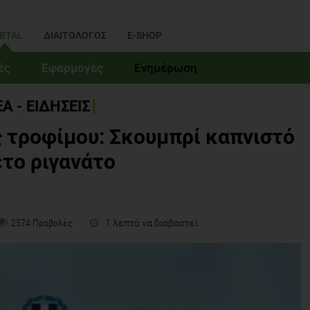
RTAL
ΔΙΑΙΤΟΛΟΓΟΣ
E-SHOP
ές
Εφαρμογές
Ενημέρωση
Α - ΕΙΔΗΣΕΙΣ
 τροφίμου: Σκουμπρί καπνιστό
το ριγανάτο
1 λεπτό να διαβαστεί
2574 Προβολές