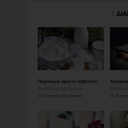
ΔΙΑ
Παίρνουμε αρκετό ασβέστιο;
Διατροφι
Συστάσεις Διατροφής
Συστάσε
3 λεπτά να διαβαστεί
6 λεπτ