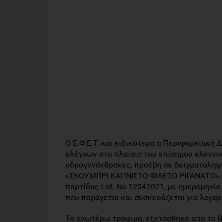
Ο Ε.Φ.Ε.Τ. και ειδικότερα η Περιφερειακή
ελέγχων στο πλαίσιο του επίσημου ελέγχο
υδρογονάνθρακες, προέβη σε δειγματοληψί
«ΣΚΟΥΜΠΡΙ ΚΑΠΝΙΣΤΟ ΦΙΛΕΤΟ ΡΙΓΑΝΑΤΟ», σ
παρτίδας Lot. No 12042021, με ημερομηνία
που παράγεται και συσκευάζεται για λογα
Το ανωτέρω τρόφιμο, εξετάσθηκε από το Β’