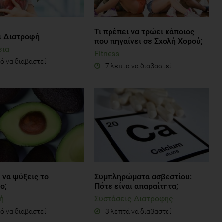
Τι πρέπει να τρώει κάποιος
αι Διατροφή
που πηγαίνει σε Σχολή Χορού;
εια
Fitness
ό να διαβαστεί
7 λεπτά να διαβαστεί
 να ψύξεις το
Συμπληρώματα ασβεστίου:
ο;
Πότε είναι απαραίτητα;
ή
Συστάσεις Διατροφής
ό να διαβαστεί
3 λεπτά να διαβαστεί