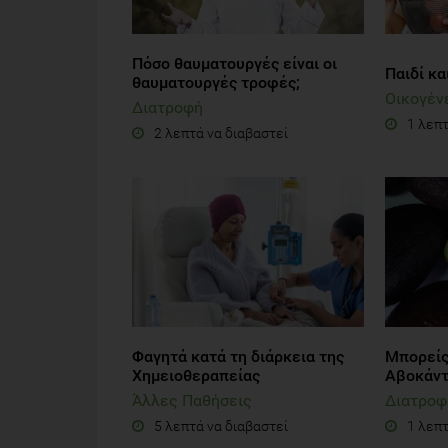
Πόσο θαυματουργές είναι οι
Παιδί κ
θαυματουργές τροφές;
Οικογέν
Διατροφή
1 λεπτ
2 λεπτά να διαβαστεί
Φαγητά κατά τη διάρκεια της
Μπορείς
Χημειοθεραπείας
Αβοκάντ
Άλλες Παθήσεις
Διατροφ
5 λεπτά να διαβαστεί
1 λεπτ