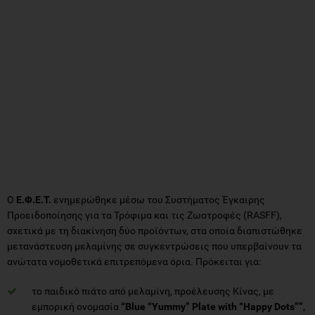
Ο
Ε.Φ.Ε.Τ.
ενημερώθηκε μέσω του Συστήματος Έγκαιρης
Προειδοποίησης για τα Τρόφιμα και τις Ζωοτροφές (RASFF),
σχετικά με τη διακίνηση δύο προϊόντων, στα οποία διαπιστώθηκε
μετανάστευση μελαμίνης σε συγκεντρώσεις που υπερβαίνουν τα
ανώτατα νομοθετικά επιτρεπόμενα όρια. Πρόκειται για:
το παιδικό πιάτo από μελαμίνη, προέλευσης Κίνας, με
εμπορική ονομασία
“Blue “Yummy” Plate with “Happy Dots””
,