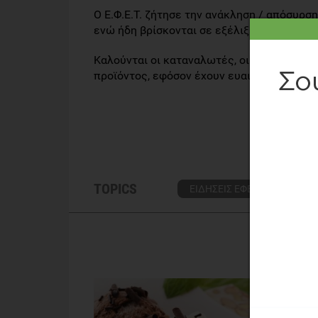
Ο Ε.Φ.Ε.Τ. ζήτησε την ανάκληση / απόσυρ
ενώ ήδη βρίσκονται σε εξέλιξη οι σχετικοί
Καλούνται οι καταναλωτές, οι οποίοι έχο
προϊόντος, εφόσον έχουν ευαισθησία στη κ
TOPICS
ΕΙΔΗΣΕΙΣ ΕΦΕΤ
ΔΕΛΤΙ
ΔΙΑ