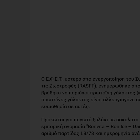
Ο Ε.Φ.Ε.Τ., ύστερα από ενεργοποίηση του 
τις Ζωοτροφές (RASFF), ενημερώθηκε από 
βρέθηκε να περιέχει πρωτεΐνη γάλακτος (κ
πρωτεΐνες γάλακτος είναι αλλεργιογόνα σ
ευαισθησία σε αυτές.
Πρόκειται για παγωτό ξυλάκι με σοκολάτα 
εμπορική ονομασία "Bonvita – Bon Ice – Da
αριθμό παρτίδας L8/78 και ημερομηνία αν