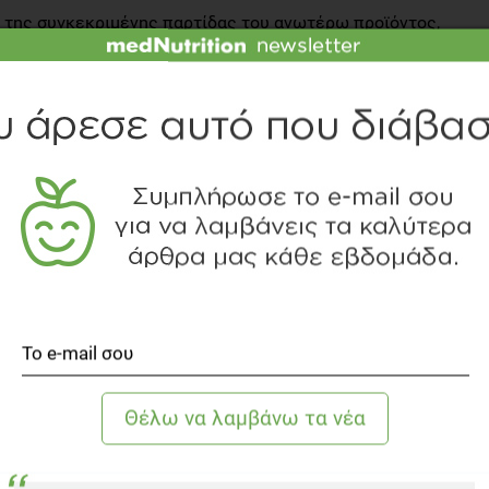
ση της συγκεκριμένης παρτίδας του ανωτέρω προϊόντος,
 έλεγχοι.
υν προμηθευτεί την εν λόγω παρτίδα του αναφερόμενου
αζεΐνη γάλακτος, να μην το καταναλώσουν.
Ο ΤΥΠΟΥ
ΒΑΣΤΕ ΑΚΟΜΗ