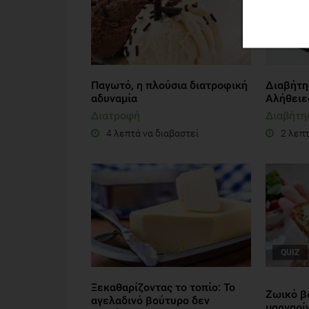
Παγωτό, η πλούσια διατροφική
Διαβήτης
αδυναμία
Αλήθειε
Διατροφή
Διαβήτη
4 λεπτά να διαβαστεί
2 λεπτ
QUIZ
Ξεκαθαρίζοντας το τοπίο: Το
Ζωικό β
αγελαδινό βούτυρο δεν
μαργαρί