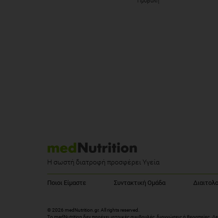
Προβολή
Η σωστή διατροφή προσφέρει Υγεία
Ποιοι Είμαστε
Συντακτική Ομάδα
Διαιτολο
© 2026 medNutrition.gr. All rights reserved.
Το medNutrition δεν παρέχει ιατρικές συμβουλές, διαγνώσεις ή θεραπείες.
Δε