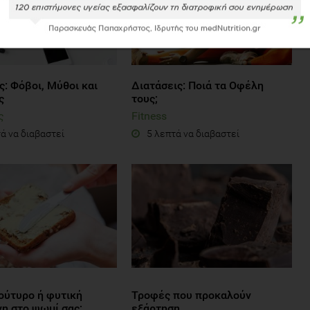
: Φόβοι, Μύθοι και
Διατάσεις: Ποιά τα Οφέλη
ς
τους;
ς
Fitness
ά να διαβαστεί
5 λεπτά να διαβαστεί
ούτυρο ή φυτική
Τροφές που προκαλούν
νη στο ψωμί σας;
εξάρτηση