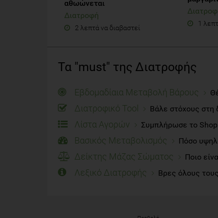
αθωώνεται
Διατροφ
Διατροφή
1 λεπτ
2 λεπτά να διαβαστεί
Τα "must" της Διατροφής
Εβδομαδίαια Μεταβολή Βάρους
Θέ
Διατροφικό Tool
Βάλε στόχους στη 
Λίστα Αγορών
Συμπλήρωσε το Shoppi
Βασικός Μεταβολισμός
Πόσο υψηλό
Δείκτης Μάζας Σώματος
Ποιο είν
Λεξικό Διατροφής
Βρες όλους τους