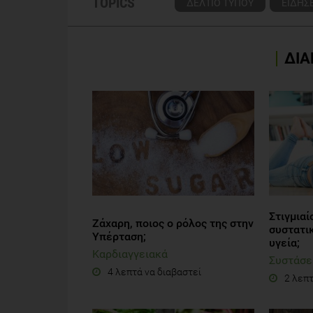
TOPICS
ΔΕΛΤΙΟ ΤΥΠΟΥ
ΕΙΔΗΣΕ
ΔΙΑ
Στιγμιαί
Ζάχαρη, ποιος ο ρόλος της στην
συστατι
Yπέρταση;
υγεία;
Καρδιαγγειακά
Συστάσε
4 λεπτά να διαβαστεί
2 λεπτ