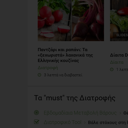
SLIDE
Παντζάρι και ραπάνι: Τα
«ξεχωριστά» λαχανικά της
Δίαιτα D
Ελληνικής κουζίνας
Δίαιτα
Διατροφή
1 λεπτ
3 λεπτά να διαβαστεί
Τα "must" της Διατροφής
Εβδομαδίαια Μεταβολή Βάρους
Θέ
Διατροφικό Tool
Βάλε στόχους στη 