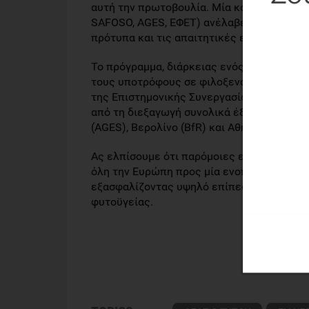
αυτή την πρωτοβουλία. Μία κοινοπραξία, 
SAFOSO, AGES, ΕΦΕΤ) ανέλαβε να υλοποιήσ
πρότυπα και τις απαιτητικές εκπαιδευτικέ
Το πρόγραμμα, διάρκειας ενός έτους, συν
τους υποτρόφους σε φιλοξενούντες οργανι
της Επιστημονικής Συνεργασίας της EFSA,
από τη διεξαγωγή συνολικά έξι εβδομάδων
(AGES), Βερολίνο (BfR) και Αθήνα (ΕΦΕΤ).
Ας ελπίσουμε ότι παρόμοιες εκπαιδευτικέ
όλη την Ευρώπη προς μία ενοποιημένη ευ
εξασφαλίζοντας υψηλό επίπεδο ασφάλειας
φυτοϋγείας.