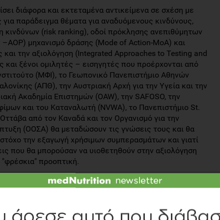
ίσει διάφορα και εκτεταμένα αντικείμενα σε σχέση με
 για παράδειγμα θέματα για αναδυόμενους κινδύνους,
 κινδύνων (risk ranking), οδοί πρόκλησης ανεπιθύμητων
–AOP) μηχανισμό δράσης (Mode of Action-MoA) και
αι την αξιολόγηση (Integrated Approaches to Testing and
ς και ξένοι ομιλητές – εισηγητές που προέρχονται από
νστιτούτο (ΜΦΙ), το Γεωπονικό Πανεπιστήμιο Αθηνών
λονίκης (ΑΠΘ), την Αυστριακή Αρχή για την Υγεία και την
ιακή Ακαδημία Επιστημών (OAW), την SAFOSO, την
φίμων και του Καταναλωτή (NVWA), το Πανεπιστήμιο St.
Οττάβα από τον Καναδά και τον Οργανισμό για την
πτυξη (ΟΟΣΑ) θα μεταδώσουν τις γνώσεις τους και θα
στόχο την εξαγωγή χρήσιμων συμπερασμάτων και γιατί
εις που θα μπορούσαν να υιοθετηθούν στην αξιολόγηση
 "φρέσκια" προοπτική.
pean Food Risk Assessment) αποτελεί ένα ευρωπαϊκό
τοβουλία της EFSA, στοχεύοντας στην εκπαίδευση
 της επικινδυνότητας στον τομέα της ασφάλειας των
λωτές ανά την Ευρώπη αναμένεται να επωφεληθούν από