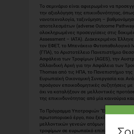
Το σεμινάριο είναι αφιερωμένο να προσεγγ
την αξιολόγηση της επικινδυνότητας, όπως
νανοτεχνολογία, ταξινόμηση – βαθμονόμηση
αποτελεσμάτων (adverse Outcome Pathway 
ολοκληρωμένες προσεγγίσεις στις δοκιμές κ
Assessment – IATA). Διακεκριμένοι Έλληνε
τον ΕΦΕΤ, το Μπενάκειο Φυτοπαθολογικό Ι
(ΓΠΑ), το Αριστοτέλειο Πανεπιστήμιο Θεσσα
Ασφάλεια των Τροφίμων (AGES), την Αυστρ
Ολλανδική Αρχή για την Ασφάλεια των Τρο
Thomas από τις ΗΠΑ, το Πανεπιστήμιο της 
Ευρωπαϊκή Οικονομική Συνεργασία και Ανά
προάγουν εποικοδομητικές συζητήσεις με 
όχι να καταλήξουν σε μελλοντικές προτάσ
της επικινδυνότητας από μία καινούρια και
Το Πρόγραμμα Υποτροφιών "EU-FORA" (Euro
πρωτοποριακό έργο, που ξεκίνησε με πρω
μελλοντικών γενεών ατόμων - αξιολογητών
τροφίμων σε ευρωπαϊκό επίπεδο. Κατανα