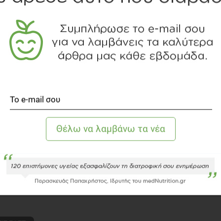
τεσσάρων μερών, διευθυνόμενη από την AGES (BfR,
ει το πρόγραμμα "EU-FORA" και να προσεγγίσει τα υψηλά
ς ανάγκες που είχαν τεθεί από πλευράς EFSA.
δυάζει την "εκμάθηση μέσω της εργασίας" τοποθετώντας
σμούς σε διαφορετικά μέρη (που εμπίπτουν στο Δίκτυο
 συγκεκριμένα στο άρθρο 36), ενισχυόμενο περαιτέρω
 εκπαίδευσης που υλοποιήθηκαν σε Πάρμα (EFSA), Βιέννη
ς πρωτοβουλίες θα συνεχίσουν να κερδίζουν έδαφος σε
ρωπαϊκή προσέγγιση στην ασφάλεια των τροφίμων,
 των τροφίμων, υγείας και ευζωίας των ζώων και