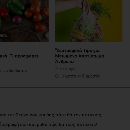
SHOW
''Διατροφικά Τips για
ash. Τι προσφέρει;
Mειωμένο Αποτύπωμα
Άνθρακα''
Διατροφή
ό να διαβαστεί
3 λεπτά να διαβαστεί
σε τον Στόχο σου και δες πότε θα τον πετύχεις
διατροφή σου και μάθε πώς θα τους πετύχεις!