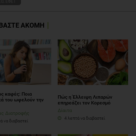
ΙΣ ΕΦΕΤ
ΒΑΣΤΕ ΑΚΟΜΗ
ος καφές: Ποια
Πώς η Έλλειψη Λιπαρών
κά του ωφελούν την
επηρεάζει τον Κορεσμό
Δίαιτα
ις Διατροφής
4 λεπτά να διαβαστεί
ά να διαβαστεί