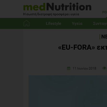
PO
Η σωστή διατροφή προσφέρει υγεία
Lifestyle
Υγεία
Συνταγ
Αρχική
ΝΕ
«EU-FORA» εκ
11 Ιουνίου 2018