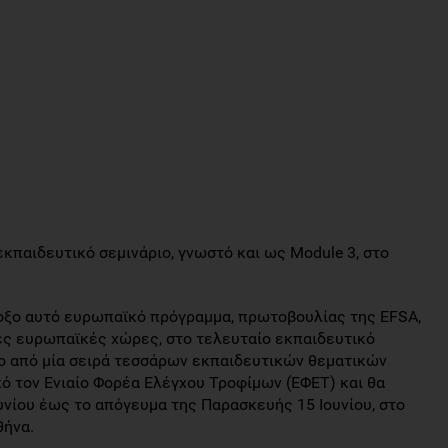
 εκπαιδευτικό σεμινάριο, γνωστό και ως Module 3, στο
δοξο αυτό ευρωπαϊκό πρόγραμμα, πρωτοβουλίας της EFSA,
ές ευρωπαϊκές χώρες, στο τελευταίο εκπαιδευτικό
το από μία σειρά τεσσάρων εκπαιδευτικών θεματικών
ό τον Ενιαίο Φορέα Ελέγχου Τροφίμων (ΕΦΕΤ) και θα
υνίου έως το απόγευμα της Παρασκευής 15 Ιουνίου, στο
θήνα.