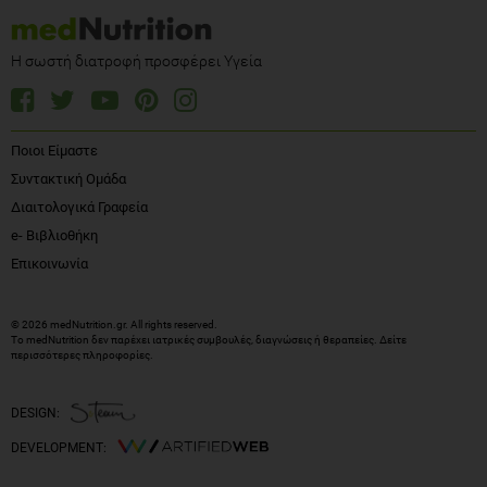
Η σωστή διατροφή προσφέρει Υγεία
Ποιοι Είμαστε
Συντακτική Ομάδα
Διαιτολογικά Γραφεία
e- Βιβλιοθήκη
Επικοινωνία
© 2026 medNutrition.gr. All rights reserved.
Το medNutrition δεν παρέχει ιατρικές συμβουλές, διαγνώσεις ή θεραπείες.
Δείτε
περισσότερες πληροφορίες
.
DESIGN:
DEVELOPMENT: