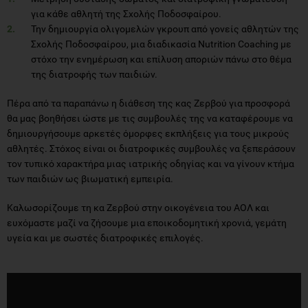
για κάθε αθλητή της Σχολής Ποδοσφαίρου.
Την δημιουργία ολιγομελών γκρουπ από γονείς αθλητών της
Σχολής Ποδοσφαίρου, μια διαδικασία Nutrition Coaching με
στόχο την ενημέρωση και επίλυση αποριών πάνω στο θέμα
της διατροφής των παιδιών.
Πέρα από τα παραπάνω η διάθεση της κας Ζερβού για προσφορά
θα μας βοηθήσει ώστε με τις συμβουλές της να καταφέρουμε να
δημιουργήσουμε αρκετές όμορφες εκπλήξεις για τους μικρούς
αθλητές. Στόχος είναι οι διατροφικές συμβουλές να ξεπεράσουν
τον τυπικό χαρακτήρα μιας ιατρικής οδηγίας και να γίνουν κτήμα
των παιδιών ως βιωματική εμπειρία.
Καλωσορίζουμε τη κα Ζερβού στην οικογένεια του ΑΟΛ και
ευχόμαστε μαζί να ζήσουμε μια εποικοδομητική χρονιά, γεμάτη
υγεία και με σωστές διατροφικές επιλογές.