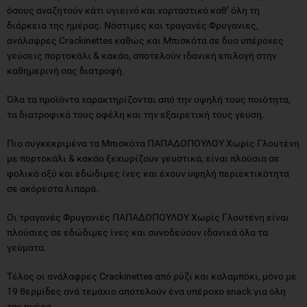
όσους αναζητούν κάτι υγιεινό και χορταστικό καθ’ όλη τη
διάρκεια της ημέρας. Νόστιμες και τραγανές Φρυγανιές,
ανάλαφρες Crackinettes καθώς και Μπισκότα σε δυο υπέροχες
γεύσεις πορτοκάλι & κακάο, αποτελούν ιδανική επιλογή στην
καθημερινή σας διατροφή.
Όλα τα προϊόντα χαρακτηρίζονται από την υψηλή τους ποιότητα,
τα διατροφικά τους οφέλη και την εξαιρετική τους γεύση.
Πιο συγκεκριμένα τα Μπισκότα ΠΑΠΑΔΟΠΟΥΛΟΥ Χωρίς Γλουτένη
με πορτοκάλι & κακάο ξεχωρίζουν γευστικά, είναι πλούσια σε
φολικό οξύ και εδώδιμες ίνες και έχουν υψηλή περιεκτικότητα
σε ακόρεστα λιπαρά.
Οι τραγανές Φρυγανιές ΠΑΠΑΔΟΠΟΥΛΟΥ Χωρίς Γλουτένη είναι
πλούσιες σε εδώδιμες ίνες και συνοδεύουν ιδανικά όλα τα
γεύματα.
Τέλος οι ανάλαφρες Crackinettes από ρύζι και καλαμπόκι, μόνο με
19 θερμίδες ανά τεμάχιο αποτελούν ένα υπέροχο snack για όλη
την ημέρα.