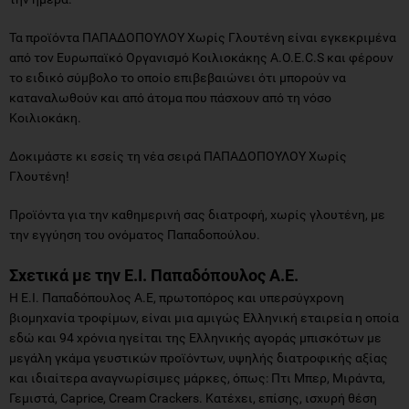
Τα προϊόντα ΠΑΠΑΔΟΠΟΥΛΟΥ Χωρίς Γλουτένη είναι εγκεκριμένα
από τον Ευρωπαϊκό Οργανισμό Κοιλιοκάκης A.O.E.C.S και φέρουν
το ειδικό σύμβολο το οποίο επιβεβαιώνει ότι μπορούν να
καταναλωθούν και από άτομα που πάσχουν από τη νόσο
Κοιλιοκάκη.
Δοκιμάστε κι εσείς τη νέα σειρά ΠΑΠΑΔΟΠΟΥΛΟΥ Χωρίς
Γλουτένη!
Προϊόντα για την καθημερινή σας διατροφή, χωρίς γλουτένη, με
την εγγύηση του ονόματος Παπαδοπούλου.
Σχετικά με την Ε.Ι. Παπαδόπουλος Α.Ε.
Η Ε.Ι. Παπαδόπουλος Α.Ε, πρωτοπόρος και υπερσύγχρονη
βιομηχανία τροφίμων, είναι μια αμιγώς Ελληνική εταιρεία η οποία
εδώ και 94 χρόνια ηγείται της Ελληνικής αγοράς μπισκότων με
μεγάλη γκάμα γευστικών προϊόντων, υψηλής διατροφικής αξίας
και ιδιαίτερα αναγνωρίσιμες μάρκες, όπως: Πτι Μπερ, Μιράντα,
Γεμιστά, Caprice, Cream Crackers. Κατέχει, επίσης, ισχυρή θέση