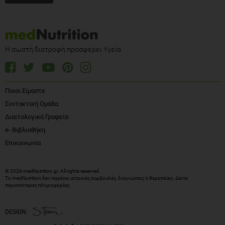
Η σωστή διατροφή προσφέρει Υγεία
Ποιοι Είμαστε
Συντακτική Ομάδα
Διαιτολογικά Γραφεία
e- Βιβλιοθήκη
Επικοινωνία
© 2026 medNutrition.gr. All rights reserved.
Το medNutrition δεν παρέχει ιατρικές συμβουλές, διαγνώσεις ή θεραπείες.
Δείτε
περισσότερες πληροφορίες
.
DESIGN: