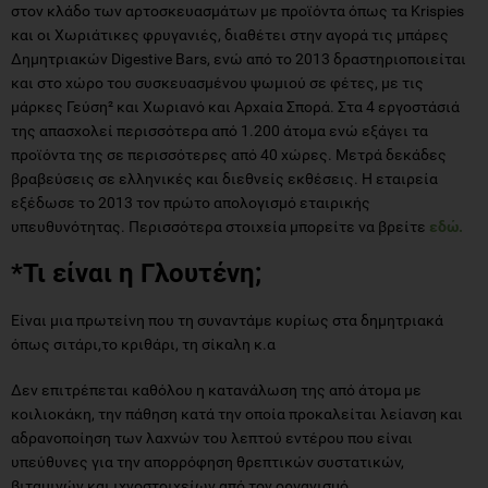
στον κλάδο των αρτοσκευασμάτων με προϊόντα όπως τα Krispies
και οι Χωριάτικες φρυγανιές, διαθέτει στην αγορά τις μπάρες
Δημητριακών Digestive Bars, ενώ από το 2013 δραστηριοποιείται
και στο χώρο του συσκευασμένου ψωμιού σε φέτες, με τις
μάρκες Γεύση² και Χωριανό και Αρχαία Σπορά. Στα 4 εργοστάσιά
της απασχολεί περισσότερα από 1.200 άτομα ενώ εξάγει τα
προϊόντα της σε περισσότερες από 40 χώρες. Μετρά δεκάδες
βραβεύσεις σε ελληνικές και διεθνείς εκθέσεις. Η εταιρεία
εξέδωσε το 2013 τον πρώτο απολογισμό εταιρικής
υπευθυνότητας. Περισσότερα στοιχεία μπορείτε να βρείτε
εδώ.
*Τι είναι η Γλουτένη;
Είναι μια πρωτείνη που τη συναντάμε κυρίως στα δημητριακά
όπως σιτάρι,το κριθάρι, τη σίκαλη κ.α
Δεν επιτρέπεται καθόλου η κατανάλωση της από άτομα με
κοιλιοκάκη, την πάθηση κατά την οποία προκαλείται λείανση και
αδρανοποίηση των λαχνών του λεπτού εντέρου που είναι
υπεύθυνες για την απορρόφηση θρεπτικών συστατικών,
βιταμινών και ιχνοστοιχείων από τον οργανισμό.