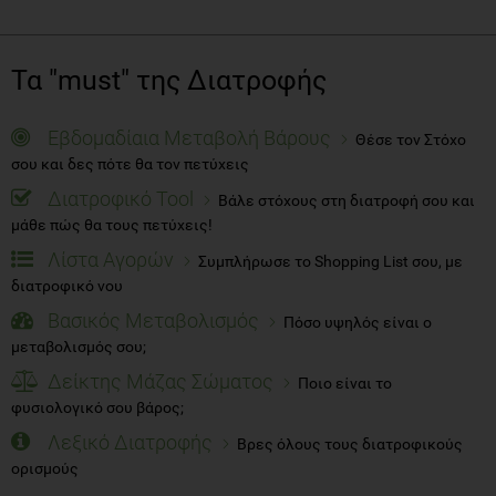
Τα "must" της Διατροφής
Εβδομαδίαια Μεταβολή Βάρους
Θέσε τον Στόχο
σου και δες πότε θα τον πετύχεις
Διατροφικό Tool
Βάλε στόχους στη διατροφή σου και
μάθε πώς θα τους πετύχεις!
Λίστα Αγορών
Συμπλήρωσε το Shopping List σου, με
διατροφικό νου
Βασικός Μεταβολισμός
Πόσο υψηλός είναι ο
μεταβολισμός σου;
Δείκτης Μάζας Σώματος
Ποιο είναι το
φυσιολογικό σου βάρος;
Λεξικό Διατροφής
Βρες όλους τους διατροφικούς
ορισμούς