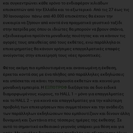
και συγκεντρώνει κάθε χρόνο το ενδιαφέρον χιλιάδων
επισκεπτών από την Ελλάδα και το εξωτερικό. Από τις 27 έως τις
30 Ιανουαρίου πάνω από 40.000 επισκέπτες θα έχουν την
ευκαιρία να ζήσουν από κοντά ένα πραγματικό γευστικό ταξίδι
στην πατρίδα μας όπου οι ιδιώτες θα μπορούν να βρουν σπάνια,
εξειδικευμένα προϊόντα μοναδικής ποιότητας και να κάνουν τις
αγορές τους απευθείας από τους εκθέτες, ενώ παράλληλα οι
επιχειρηματίες θα κάνουν χρήσιμες επαγγελματικές επαφές
ανοίγοντας στην επιχείρησή τους νέες προοπτικές.
Φέτος ακόμη πιο εμπλουτισμένη και ανανεωμένη η έκθεση,
έρχεται κοντά σας με ένα πλήθος από παράλληλες εκδηλώσεις
και υπόσχεται να κάνει την παρουσία εκθετών και κοινού μια
μοναδική εμπειρία. Η
EΞΠΟΤΡΟΦ
διεξάγεται σε δυο ειδικά
διαμορφωμένους χώρους, το HALL 1 – μόνο για επαγγελματίες
και το HALL 2 – για κοινό και επαγγελματίες για την καλύτερη
προβολή των επιχειρήσεων που συμμετέχουν και την ανάδειξη
των παράλληλων εκδηλώσεων που εμπλουτίζουν και δίνουν άλλη
δυναμική και ζωντάνια στις τέσσερις ημέρες της έκθεσης. Σε
αυτό το σημαντικό εκθεσιακό γεγονός υπάρχει μια θέση και για
εσάς. Με μεγάλες δυνατότητες προβολής και αξιοποίησης όλων