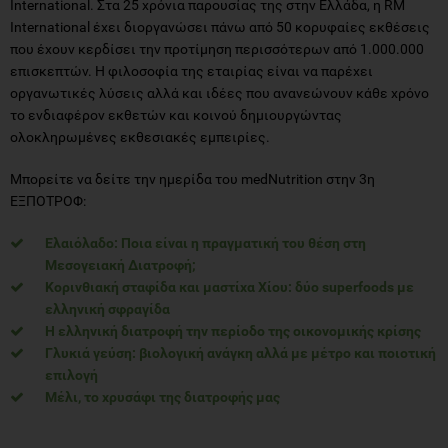
International. Στα 25 χρόνια παρουσίας της στην Ελλάδα, η RM
International έχει διοργανώσει πάνω από 50 κορυφαίες εκθέσεις
που έχουν κερδίσει την προτίμηση περισσότερων από 1.000.000
επισκεπτών. Η φιλοσοφία της εταιρίας είναι να παρέχει
οργανωτικές λύσεις αλλά και ιδέες που ανανεώνουν κάθε χρόνο
το ενδιαφέρον εκθετών και κοινού δημιουργώντας
ολοκληρωμένες εκθεσιακές εμπειρίες.
Μπορείτε να δείτε την ημερίδα του medNutrition στην 3η
ΕΞΠΟΤΡΟΦ:
Ελαιόλαδο: Ποια είναι η πραγματική του θέση στη
Μεσογειακή Διατροφή;
Κορινθιακή σταφίδα και μαστίχα Χίου: δύο superfoods με
ελληνική σφραγίδα
Η ελληνική διατροφή την περίοδο της οικονομικής κρίσης
Γλυκιά γεύση: βιολογική ανάγκη αλλά με μέτρο και ποιοτική
επιλογή
Μέλι, το χρυσάφι της διατροφής μας