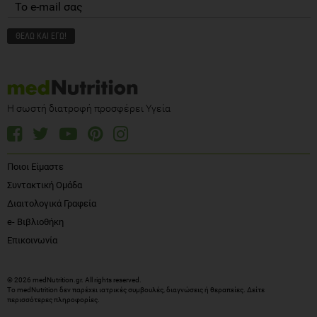
Η σωστή διατροφή προσφέρει Υγεία
Ποιοι Είμαστε
Συντακτική Ομάδα
Διαιτολογικά Γραφεία
e- Βιβλιοθήκη
Επικοινωνία
© 2026 medNutrition.gr. All rights reserved.
Το medNutrition δεν παρέχει ιατρικές συμβουλές, διαγνώσεις ή θεραπείες.
Δείτε
περισσότερες πληροφορίες
.