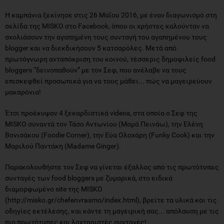
Η καμπάνια ξεκίνησε στις 26 Μαΐου 2016, με έναν διαγωνισμό στη
σελίδα της MISKO στο Facebook, όπου οι χρήστες καλούνταν να
σχολιάσουν την αγαπημένη τους συνταγή του αγαπημένου τους
blogger και να διεκδικήσουν 5 κατσαρόλες. Μετά από
πρωτόγνωρη ανταπόκριση του κοινού, τέσσερις δημοφιλείς food
bloggers “δεινοπαθούν” με τον Σεφ, που ανέλαβε να τους
επισκεφθεί προσωπικά για να τους μάθει... πώς να μαγειρεύουν
μακαρόνια!
Έτσι προέκυψαν 4 ξεκαρδιστικά videos, στα οποία ο Σεφ της
MISKO συναντά τον Τάσο Αντωνίου (Mαμά Πεινάω), την Ελένη
Βονισάκου (Foodie Corner), την Εύα Ολοχάρη (Funky Cook) και την
Μαριλού Παντάκη (Madame Ginger).
Παρακολουθήστε τον Σεφ να γίνεται έξαλλος από τις πρωτότυπες
συνταγές των food bloggers με ζυμαρικά, στο ειδικά
διαμορφωμένο site της MISKO
(http://misko.gr/chefenvrasmo/index.html), βρείτε τα υλικά και τις
οδηγίες εκτέλεσης, και κάντε τη μαγειρική σας... απόλαυση με τις
πιο πρωτότυπες και λαχταριστές συνταγές!