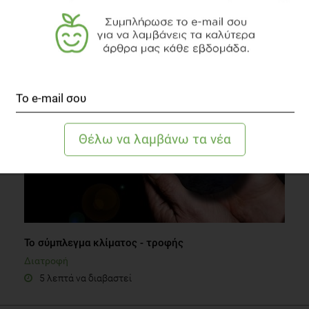
Παιδική Παχυσαρκία: ένας καινοτόμος τρόπος
αντιμετώπισης
Παχυσαρκία
1 λεπτό να διαβαστεί
Το σύμπλεγμα κλίματος - τροφής
Διατροφή
5 λεπτά να διαβαστεί