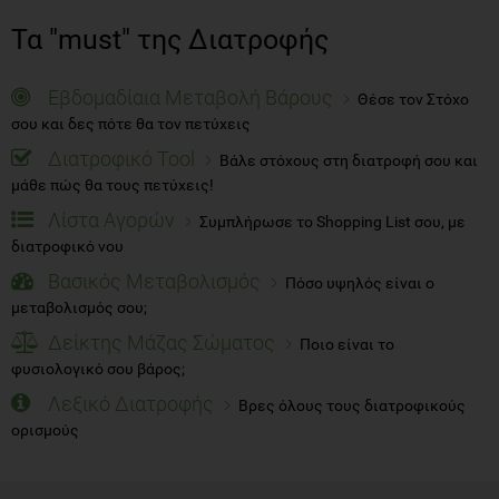
Τα "must" της Διατροφής
Εβδομαδίαια Μεταβολή Βάρους
Θέσε τον Στόχο
σου και δες πότε θα τον πετύχεις
Διατροφικό Tool
Βάλε στόχους στη διατροφή σου και
μάθε πώς θα τους πετύχεις!
Λίστα Αγορών
Συμπλήρωσε το Shopping List σου, με
διατροφικό νου
Βασικός Μεταβολισμός
Πόσο υψηλός είναι ο
μεταβολισμός σου;
Δείκτης Μάζας Σώματος
Ποιο είναι το
φυσιολογικό σου βάρος;
Λεξικό Διατροφής
Βρες όλους τους διατροφικούς
ορισμούς