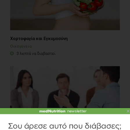
Χορτοφαγία και Εγκυμοσύνη
Οικογένεια
3 λεπτά να διαβαστεί
×