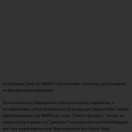
Ο οξύθυμος Σεφ της MISKO «ξαναχτυπά», κάνοντας μια δυναμική...
εν βρασμώ επανεμφάνιση!
Σε συνέχεια της δημοφιλούς επικοινωνιακής καμπάνιας, ο
αντιδραστικός αλλά αξιαγάπητος Σεφ μας μας παρουσιάζει τη νέα
digital καμπάνια της MISKO με τίτλο “Chef εν Βρασμώ”. Αυτήν τη
φορά, ο Σεφ στρέφει τα “μαχαίρια” του εναντίον των food bloggers
και των ευφάνταστων και δημιουργικών συνταγών τους.