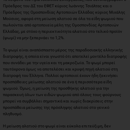
Πρόεδρος του ΔΣ του ΕΦΕΤ κύριος Ιωάννης Τσιάλτας και ο
Πρόεδρος της Ομοσπονδίας Αρτοποιών Ελλάδας κύριος Μιχάλης
Μούσιος, αφορά στη μείωση αλατιού σε όλα τα είδη ψωμιού που
πωλούνται από αρτοποιεία μέλη της Ομοσπονδίας Αρτοποιών
Ελλάδας, με στόχο η περιεκτικότητα αλατιού στο τελικό προϊόν
(ψωμί) να μην ξεπερνάει το 1,2%.
Το ψωμί είναι αναπόσπαστο μέρος της παραδοσιακής ελληνικής
διατροφής, η οποία είναι γνωστό ότι αποτελεί μοντέλο διατροφής
που συνάδει με την υγεία και τη μακροζωία. Το ψωμί μπορεί
ταυτόχρονα όμως να αποτελέσει και κρυφή πηγή αλατιού στη
διατροφή του Έλληνα. Πολλοί αρτοποιοί έχουν ήδη ξεκινήσει
προσπάθειες μείωσης αλατιού σε ένα ή περισσότερα είδη
ψωμιού. Όμως, η μείωση της προσθήκης αλατιού για την
παρασκευή όλων των ειδών ψωμιού από όλους τους φούρνους
μπορεί να συμβάλλει σημαντικά και χωρίς διακρίσεις στην
προσπάθεια μείωσης της πρόσληψης αλατιού στο γενικό
πληθυσμό.
Η μείωση αλατιού στο ψωμί είναι εύκολα επιτεύξιμη, δεν