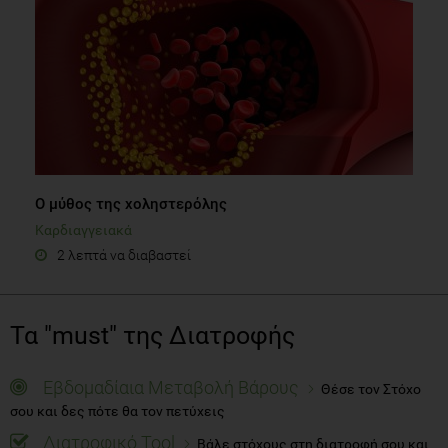
Ο μύθος της χοληστερόλης
Καρδιαγγειακά
2 λεπτά να διαβαστεί
Τα "must" της Διατροφής
Εβδομαδίαια Μεταβολή Βάρους
Θέσε τον Στόχο
σου και δες πότε θα τον πετύχεις
Διατροφικό Tool
Βάλε στόχους στη διατροφή σου και