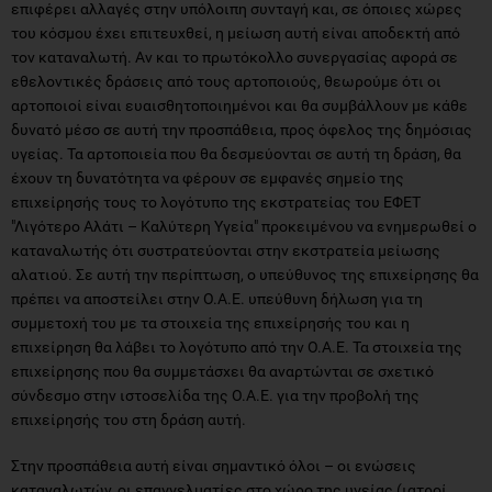
επιφέρει αλλαγές στην υπόλοιπη συνταγή και, σε όποιες χώρες
του κόσμου έχει επιτευχθεί, η μείωση αυτή είναι αποδεκτή από
τον καταναλωτή. Αν και το πρωτόκολλο συνεργασίας αφορά σε
εθελοντικές δράσεις από τους αρτοποιούς, θεωρούμε ότι οι
αρτοποιοί είναι ευαισθητοποιημένοι και θα συμβάλλουν με κάθε
δυνατό μέσο σε αυτή την προσπάθεια, προς όφελος της δημόσιας
υγείας. Τα αρτοποιεία που θα δεσμεύονται σε αυτή τη δράση, θα
έχουν τη δυνατότητα να φέρουν σε εμφανές σημείο της
επιχείρησής τους το λογότυπο της εκστρατείας του ΕΦΕΤ
"Λιγότερο Αλάτι – Καλύτερη Υγεία" προκειμένου να ενημερωθεί ο
καταναλωτής ότι συστρατεύονται στην εκστρατεία μείωσης
αλατιού. Σε αυτή την περίπτωση, ο υπεύθυνος της επιχείρησης θα
πρέπει να αποστείλει στην Ο.Α.Ε. υπεύθυνη δήλωση για τη
συμμετοχή του με τα στοιχεία της επιχείρησής του και η
επιχείρηση θα λάβει το λογότυπο από την Ο.Α.Ε. Τα στοιχεία της
επιχείρησης που θα συμμετάσχει θα αναρτώνται σε σχετικό
σύνδεσμο στην ιστοσελίδα της Ο.Α.Ε. για την προβολή της
επιχείρησής του στη δράση αυτή.
Στην προσπάθεια αυτή είναι σημαντικό όλοι – οι ενώσεις
καταναλωτών, οι επαγγελματίες στο χώρο της υγείας (ιατροί,