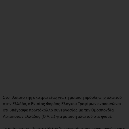
Στο πλαίσιο της εκστρατείας για τη μείωση πρόσληψης αλατιού
στην Ελλάδα, ο Ενιαίος Φορέας Ελέγχου Τροφίμων ανακοινώνει
ότι υπέγραψε πρωτόκολλο συνεργασίας με την Ομοσπονδία
Αρτοποιών Ελλάδας (Ο.Α.Ε.) για μείωση αλατιού στο ψωμί.
Το κείμενο του Πρωτοκόλλου Συνεργασίας, που συνυπογράφουν ο