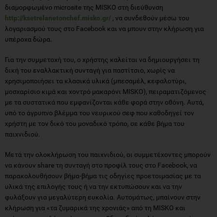
διαμορφωμένο microsite της MISKO στη διεύθυνση
http://ksetrelanetonchef.misko.gr/
, να συνδεθούν μέσω του
λογαριασμού τους στο Facebook και να μπουν στην κλήρωση για
υπέροχα δώρα.
Για την συμμετοχή του, ο χρήστης καλείται να δημιουργήσει τη
δική του εναλλακτική συνταγή για παστίτσιο, χωρίς να
χρησιμοποιήσει τα κλασικά υλικά (μπεσαμέλ, κεφαλοτύρι,
μοσχαρίσιο κιμά και χοντρό μακαρόνι MISKO), πειραματιζόμενος
με τα συστατικά που εμφανίζονται κάθε φορά στην οθόνη. Αυτά,
υπό το άγρυπνο βλέμμα του νευρικού σεφ που καθοδηγεί τον
χρήστη με τον δικό του μοναδικό τρόπο, σε κάθε βήμα του
παιχνιδιού.
Μετά την ολοκλήρωση του παιχνιδιού, οι συμμετέχοντες μπορούν
να κάνουν share τη συνταγή στο προφίλ τους στο Facebook, να
παρακολουθήσουν βήμα-βήμα τις οδηγίες προετοιμασίας με τα
υλικά της επιλογής τους ή να την εκτυπώσουν και να την
φυλάξουν για μεγαλύτερη ευκολία. Αυτομάτως, μπαίνουν στην
κλήρωση για «τα ζυμαρικά της χρονιάς» από τη MISKO και