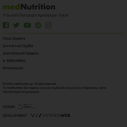
Η σωστή διατροφή προσφέρει Υγεία
Ποιοι Είμαστε
Συντακτική Ομάδα
Διαιτολογικά Γραφεία
e- Βιβλιοθήκη
Επικοινωνία
© 2026 medNutrition.gr. All rights reserved.
Το medNutrition δεν παρέχει ιατρικές συμβουλές, διαγνώσεις ή θεραπείες.
Δείτε
περισσότερες πληροφορίες
.
DESIGN:
DEVELOPMENT: