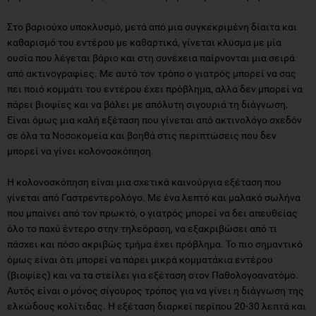
Στο βαριούχο υποκλυσμό, μετά από μια συγκεκριμένη δίαιτα και
καθαρισμό του εντέρου με καθαρτικά, γίνεται κλύσμα με μία
ουσία που λέγεται βάριο και στη συνέχεια παίρνονται μια σειρά
από ακτινογραφίες. Με αυτό τον τρόπο ο γιατρός μπορεί να σας
πει ποιό κομμάτι του εντέρου έχει πρόβλημα, αλλά δεν μπορεί να
πάρει βιοψίες και να βάλει με απόλυτη σιγουριά τη διάγνωση.
Είναι όμως μια καλή εξέταση που γίνεται από ακτινολόγο σχεδόν
σε όλα τα Νοσοκομεία και βοηθά στις περιπτώσεις που δεν
μπορεί να γίνει κολονοσκόπηση.
Η κολονοσκόπηση είναι μια σχετικά καινούργια εξέταση που
γίνεται από Γαστρεντερολόγο. Με ένα λεπτό και μαλακό σωλήνα
που μπαίνει από τον πρωκτό, ο γιατρός μπορεί να δει απευθείας
όλο το παχύ έντερο στην τηλεόραση, να εξακριβώσει από τι
πάσχει και πόσο ακριβώς τμήμα έχει πρόβλημα. Το πιο σημαντικό
όμως είναι ότι μπορεί να πάρει μικρά κομματάκια εντέρου
(βιοψίες) και να τα στείλει για εξέταση στον Παθολογοανατόμο.
Αυτός είναι ο μόνος σίγουρος τρόπος για να γίνει η διάγνωση της
ελκώδους κολίτιδας. Η εξέταση διαρκεί περίπου 20-30 λεπτά και