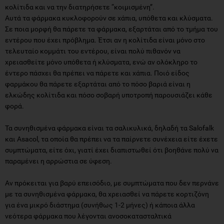
κολίτιδα και να την διατηρήσετε “κοιμισμένη”.
Αυτά τα φάρμακα κυκλοφορούν σε χάπια, υπόθετα και κλύσματα.
Σε ποια μορφή θα πάρετε τα φάρμακα, εξαρτάται από το τμήμα του
εντέρου που έχει πρόβλημα. Έτσι αν η κολίτιδα είναι μόνο στο
τελευταίο κομμάτι του εντέρου, είναι πολύ πιθανόν να
χρειασθείτε μόνο υπόθετα ή κλύσματα, ενώ αν ολόκληρο το
έντερο πάσχει θα πρέπει να πάρετε και χάπια. Ποιό είδος
φαρμάκου θα πάρετε εξαρτάται από το πόσο βαριά είναι η
ελκώδης κολίτιδα και πόσο σοβαρή υποτροπή παρουσιάζει κάθε
φορά.
Τα συνηθισμένα φάρμακα είναι τα σαλικυλικά, δηλαδή τα Salofalk
και Asacol, τα οποία θα πρέπει να τα παίρνετε συνέχεια είτε έχετε
συμπτώματα, είτε όχι, γιατί έχει διαπιστωθεί ότι βοηθάνε πολύ να
παραμένει η αρρώστια σε ύφεση.
Αν πρόκειται για βαρύ επεισόδιο, με συμπτώματα που δεν περνάνε
με τα συνηθισμένα φάρμακα, θα χρειασθεί να πάρετε κορτιζόνη
για ένα μικρό διάστημα (συνήθως 1-2 μήνες) ή κάποια άλλα
νεότερα φάρμακα που λέγονται ανοσοκατασταλτικά