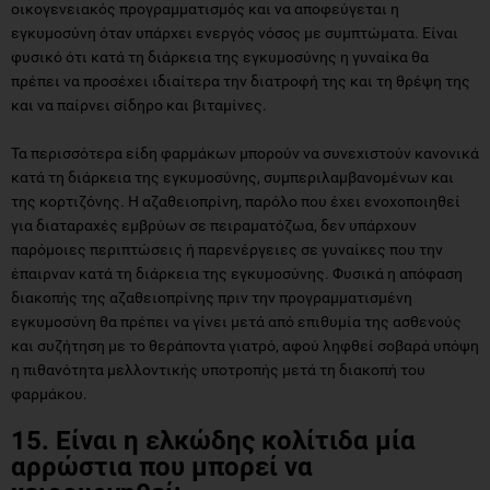
οικογενειακός προγραμματισμός και να αποφεύγεται η
εγκυμοσύνη όταν υπάρχει ενεργός νόσος με συμπτώματα. Είναι
φυσικό ότι κατά τη διάρκεια της εγκυμοσύνης η γυναίκα θα
πρέπει να προσέχει ιδιαίτερα την διατροφή της και τη θρέψη της
και να παίρνει σίδηρο και βιταμίνες.
Τα περισσότερα είδη φαρμάκων μπορούν να συνεχιστούν κανονικά
κατά τη διάρκεια της εγκυμοσύνης, συμπεριλαμβανομένων και
της κορτιζόνης. Η αζαθειοπρίνη, παρόλο που έχει ενοχοποιηθεί
για διαταραχές εμβρύων σε πειραματόζωα, δεν υπάρχουν
παρόμοιες περιπτώσεις ή παρενέργειες σε γυναίκες που την
έπαιρναν κατά τη διάρκεια της εγκυμοσύνης. Φυσικά η απόφαση
διακοπής της αζαθειοπρίνης πριν την προγραμματισμένη
εγκυμοσύνη θα πρέπει να γίνει μετά από επιθυμία της ασθενούς
και συζήτηση με το θεράποντα γιατρό, αφού ληφθεί σοβαρά υπόψη
η πιθανότητα μελλοντικής υποτροπής μετά τη διακοπή του
φαρμάκου.
15. Είναι η ελκώδης κολίτιδα μία
αρρώστια που μπορεί να