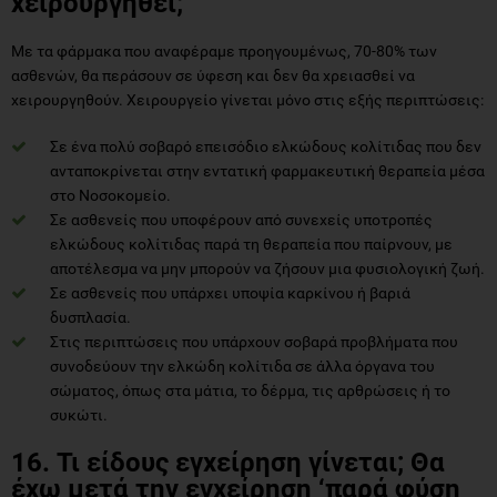
χειρουργηθεί;
Με τα φάρμακα που αναφέραμε προηγουμένως, 70-80% των
ασθενών, θα περάσουν σε ύφεση και δεν θα χρειασθεί να
χειρουργηθούν. Χειρουργείο γίνεται μόνο στις εξής περιπτώσεις:
Σε ένα πολύ σοβαρό επεισόδιο ελκώδους κολίτιδας που δεν
ανταποκρίνεται στην εντατική φαρμακευτική θεραπεία μέσα
στο Νοσοκομείο.
Σε ασθενείς που υποφέρουν από συνεχείς υποτροπές
ελκώδους κολίτιδας παρά τη θεραπεία που παίρνουν, με
αποτέλεσμα να μην μπορούν να ζήσουν μια φυσιολογική ζωή.
Σε ασθενείς που υπάρχει υποψία καρκίνου ή βαριά
δυσπλασία.
Στις περιπτώσεις που υπάρχουν σοβαρά προβλήματα που
συνοδεύουν την ελκώδη κολίτιδα σε άλλα όργανα του
σώματος, όπως στα μάτια, το δέρμα, τις αρθρώσεις ή το
συκώτι.
16. Τι είδους εγχείρηση γίνεται; Θα
έχω μετά την εγχείρηση ‘παρά φύση