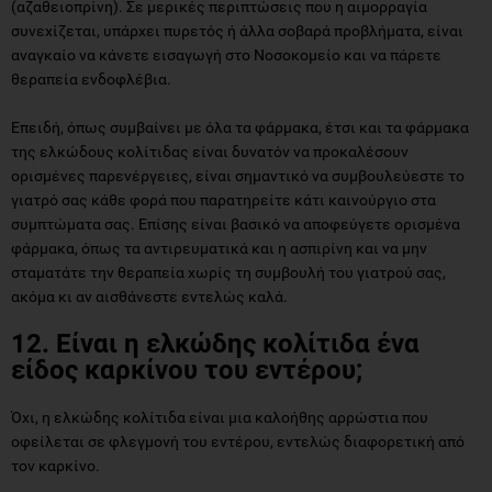
(αζαθειοπρίνη). Σε μερικές περιπτώσεις που η αιμορραγία
συνεχίζεται, υπάρχει πυρετός ή άλλα σοβαρά προβλήματα, είναι
αναγκαίο να κάνετε εισαγωγή στο Νοσοκομείο και να πάρετε
θεραπεία ενδοφλέβια.
Επειδή, όπως συμβαίνει με όλα τα φάρμακα, έτσι και τα φάρμακα
της ελκώδους κολίτιδας είναι δυνατόν να προκαλέσουν
ορισμένες παρενέργειες, είναι σημαντικό να συμβουλεύεστε το
γιατρό σας κάθε φορά που παρατηρείτε κάτι καινούργιο στα
συμπτώματα σας. Επίσης είναι βασικό να αποφεύγετε ορισμένα
φάρμακα, όπως τα αντιρευματικά και η ασπιρίνη και να μην
σταματάτε την θεραπεία χωρίς τη συμβουλή του γιατρού σας,
ακόμα κι αν αισθάνεστε εντελώς καλά.
12. Είναι η ελκώδης κολίτιδα ένα
είδος καρκίνου του εντέρου;
Όχι, η ελκώδης κολίτιδα είναι μια καλοήθης αρρώστια που
οφείλεται σε φλεγμονή του εντέρου, εντελώς διαφορετική από
τον καρκίνο.