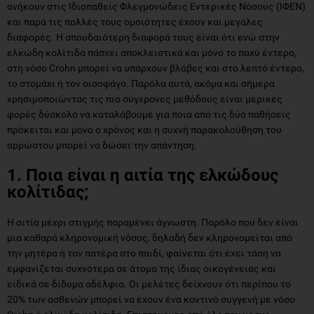
ανήκουν στις Ιδιοπαθείς Φλεγμονώδεις Εντερικές Νόσους (ΙΦΕΝ)
και παρά τις πολλές τους ομοιότητες έχουν και μεγάλες
διαφορές. Η σπουδαιότερη διαφορά τους είναι ότι ενώ στην
ελκώδη κολίτιδα πάσχει αποκλειστικά και μόνο το παχύ έντερο,
στη νόσο Crohn μπορεί να υπάρχουν βλάβες και στο λεπτό έντερο,
το στομάχι ή τον οισοφάγο. Παρόλα αυτά, ακόμα και σήμερα
χρησιμοποιώντας τις πιο σύγχρονες μεθόδους είναι μερικές
φορές δύσκολο να καταλάβουμε για ποια από τις δύο παθήσεις
πρόκειται και μόνο ο χρόνος και η συχνή παρακολούθηση του
αρρώστου μπορεί να δώσει την απάντηση.
1. Ποια είναι η αιτία της ελκώδους
κολίτιδας;
Η αιτία μέχρι στιγμής παραμένει άγνωστη. Παρόλο που δεν είναι
μια καθαρά κληρονομική νόσος, δηλαδή δεν κληρονομείται από
την μητέρα ή τον πατέρα στο παιδί, φαίνεται ότι έχει τάση να
εμφανίζεται συχνότερα σε άτομα της ίδιας οικογένειας και
ειδικά σε δίδυμα αδέλφια. Οι μελέτες δείχνουν ότι περίπου το
20% των ασθενών μπορεί να έχουν ένα κοντινό συγγενή με νόσο