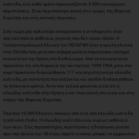
κολίτιδα, ενώ κάθε χρόνο παρουσιάζονται 5.000 καινούργιες
περιπτώσεις. Είναι περισσότερο συχνή στις χώρες της Βόρειας
Ευρώπης και στις αστικές περιοχές.
Στην χώρα μας παλιότερα επικρατούσε η αντίληψη ότι ήταν
σχετικά σπάνια ασθένεια, γεγονός που δεν ισχύει πλέον. Η
Γαστρεντερολογική Κλινική του ΠΕΠΑΓΝΗ ήταν η πρώτη κλινική
στην Ελλάδα που μετά από σοβαρή μελέτη παρουσίασε επίσημα
στοιχεία για την Κρήτη στο διεθνή χώρο. Από τα στοιχεία αυτά
προκύπτει ότι στη διάρκεια της πενταετίας 1990-1994, μόνο στο
νομό Ηρακλείου διαγνώσθηκαν 117 νέα περιστατικά με ελκώδη
κολίτιδα, με συχνότητα που αυξάνεται και σχεδόν διπλασιάσθηκε
τα τελευταία χρόνια. Αυτό που τελικά φαίνεται είναι ότι η
ελκώδης κολίτιδα στην Κρήτη είναι τόσο συχνή όσο είναι και στις
χώρες της Βόρειας Ευρώπης
Περίπου 10.000 Έλληνες πάσχουν από είτε από ελκώδη κολίτιδα
ή από νόσο Crohn. Η ελκώδης κολίτιδα είναι κυρίως ασθένεια
των νέων. Στις περισσότερες περιπτώσεις η διάγνωση γίνεται
πριν την ηλικία των 30 ετών, παρότι η νόσος μπορεί να εμφανιστεί