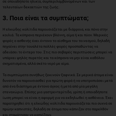
σε οποιαδήποτε ηλικία, συμπεριλαμβανομένων και των
τελευταίων δεκαετιών της ζωής.
3. Ποια είναι τα συμπτώματα;
Η ελκώδης κολίτιδα παρουσιάζεται με διάρροια, και πόνο στην
κοιλιά. Τα κόπρανα περιέχουν βλέννη, αίμα ή και πύον. Μερικές
φορές ο ασθενής έχει έντονο το αίσθημα του τεινεσμού, δηλαδή
πηγαίνει στην τουαλέτα πολλές φορές προσπαθώντας να
αδειάσει το έντερο του. Στις πιο σοβαρές περιπτώσεις μπορεί να
υπάρχει ψηλός πυρετός και τα κόπρανα να μην είναι καθόλου
σχηματισμένα, αλλά σκέτο νερό με αίμα.
Τα συμπτώματα συνήθως ξεκινούν ξαφνικά. Σε μερικά άτομα είναι
δυνατόν να παρουσιασθεί για πρώτη φορά ή να υποτροπιάσει μετά
από ένα διάστημα με έντονο άγχος ή μετά από μία μεγάλη
στεναχώρια. Επίσης μια γαστρεντερίτιδα, γρίπη ή οποιαδήποτε
ίωση μπορεί να είναι η αφορμή για να εκδηλωθεί η ασθένεια. Έχει
παρατηρηθεί ότι η ελκώδης κολίτιδα παρουσιάζεται πιο συχνά σε
πρώην καπνιστές, δηλαδή σε άτομα που κάπνιζαν στο παρελθόν
και σταμάτησαν να καπνίζουν.