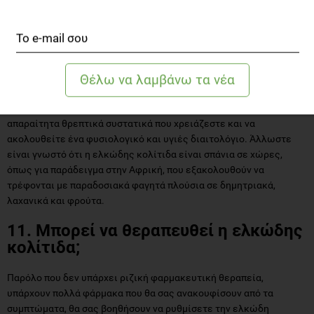
να αποφεύγετε τα οινοπνευματώδη όταν παίρνετε μερικά
φάρμακα για την ελκώδη κολίτιδα όπως η μετρονιδαζόλη (Flagyl),
γιατί μπορεί να φέρει σαν αποτέλεσμα πολλές και επικίνδυνες
παρενέργειες.
Όλα αυτά δεν σημαίνουν ότι πρέπει να κάνετε αυστηρή δίαιτα
αλλά
μια ισοσσοπημένη διατροφή
, ειδικά όταν δεν έχετε
συμπτώματα. Αντιθέτως είναι βασικό να παίρνετε όλα τα
απαραίτητα θρεπτικά συστατικά που χρειάζεστε και να
ακολουθείτε ένα φυσιολογικό και υγιές διαιτολόγιο. Άλλωστε
είναι γνωστό ότι η ελκώδης κολίτιδα είναι σπάνια σε χώρες,
όπως για παράδειγμα στην Αφρική, που εξακολουθούν να
τρέφονται με παραδοσιακά φαγητά πλούσια σε δημητριακά,
λαχανικά και φρούτα.
11. Μπορεί να θεραπευθεί η ελκώδης
κολίτιδα;
Παρόλο που δεν υπάρχει ριζική φαρμακευτική θεραπεία,
υπάρχουν πολλά φάρμακα που θα σας ανακουφίσουν από τα
συμπτώματα, θα σας βοηθήσουν να ρυθμίσετε την ελκώδη