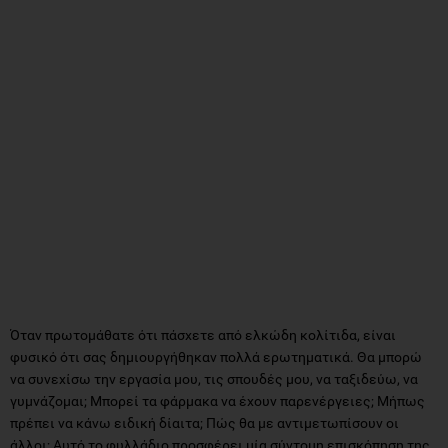
Όταν πρωτομάθατε ότι πάσχετε από ελκώδη κολίτιδα, είναι
φυσικό ότι σας δημιουργήθηκαν πολλά ερωτηματικά. Θα μπορώ
να συνεχίσω την εργασία μου, τις σπουδές μου, να ταξιδεύω, να
γυμνάζομαι; Μπορεί τα φάρμακα να έχουν παρενέργειες; Μήπως
πρέπει να κάνω ειδική δίαιτα; Πώς θα με αντιμετωπίσουν οι
άλλοι; Αυτό το φυλλάδιο προσφέρει μία σύντομη επισκόπηση της