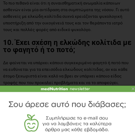
Το πιο πιθανό είναι ότι η συναισθηματική ανωμαλία κάποιων
ασθενών είναι μία αντίδραση στα συμπτώματα της νόσου. Γι αυτό
ασθενείς με ελκώδη κολίτιδα συχνά χρειάζονται ψυχολογική
υποστήριξη από την οικογένειά τους και τον θεράποντα ιατρό
τους και πολλές φορές από ειδικό ψυχολόγο.
10. Έχει σχέση η ελκώδης κολίτιδα με
το φαγητό ή το ποτό;
Δε φαίνεται να υπάρχει κάποιο συγκεκριμένο φαγητό ή ποτό που
να ευθύνεται για τα επεισόδια ελκώδους κολίτιδας, αν και κάθε
άτομο ξεχωριστά είναι καλό να βρει αν υπάρχει κάποιο είδος
τροφής που του προκαλεί προβλήματα και να το αποφεύγει.
×
Μερικοί ασθενείς, ειδικά όταν έχουν διάρροια ή πόνο στην κοιλιά,
είναι προτιμότερο να αποφεύγουν το γάλα, τις λιπαρές τροφές, τα
όσπρια και τα κηπευτικά ή φρούτα με πολλούς σπόρους. Επίσης
μερικά άτομα με ελκώδη κολίτιδα έχουν παρατηρήσει ότι το
κρασί, η μπύρα και ορισμένα άλλα οινοπνευματώδη τους
προκαλούν διάρροια και φούσκωμα. Το σίγουρο είναι ότι πρέπει