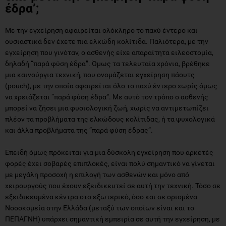
έδρα’;
Με την εγχείρηση αφαιρείται ολόκληρο το παχύ έντερο και
ουσιαστικά δεν έχετε πια ελκώδη κολίτιδα. Παλιότερα, με την
εγχείρηση που γινόταν, ο ασθενής είχε απαραίτητα ειλεοστομία,
δηλαδή “παρά φύση έδρα”. Όμως τα τελευταία χρόνια, βρέθηκε
μια καινούργια τεχνική, που ονομάζεται εγχείρηση πάουτς
(pouch), με την οποία αφαιρείται όλο το παχύ έντερο χωρίς όμως
να χρειάζεται “παρά φύση έδρα”. Με αυτό τον τρόπο ο ασθενής
μπορεί να ζήσει μια φυσιολογική ζωή, χωρίς να αντιμετωπίζει
πλέον τα προβλήματα της ελκώδους κολίτιδας, ή τα ψυχολογικά
και άλλα προβλήματα της “παρά φύση έδρας”.
Επειδή όμως πρόκειται για μια δύσκολη εγχείρηση που αρκετές
φορές έχει σοβαρές επιπλοκές, είναι πολύ σημαντικό να γίνεται
με μεγάλη προσοχή η επιλογή των ασθενών και μόνο από
χειρουργούς που έχουν εξειδικευτεί σε αυτή την τεχνική. Τόσο σε
εξειδικευμένα κέντρα στο εξωτερικό, όσο και σε ορισμένα
Νοσοκομεία στην Ελλάδα (μεταξύ των οποίων είναι και το
ΠΕΠΑΓΝΗ) υπάρχει σημαντική εμπειρία σε αυτή την εγχείρηση, με