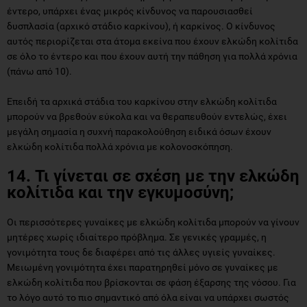
έντερο, υπάρχει ένας μικρός κίνδυνος να παρουσιασθεί
δυσπλασία (αρχικό στάδιο καρκίνου), ή καρκίνος. Ο κίνδυνος
αυτός περιορίζεται στα άτομα εκείνα που έχουν ελκώδη κολίτιδα
σε όλο το έντερο και που έχουν αυτή την πάθηση για πολλά χρόνια
(πάνω από 10).
Επειδή τα αρχικά στάδια του καρκίνου στην ελκώδη κολίτιδα
μπορούν να βρεθούν εύκολα και να θεραπευθούν εντελώς, έχει
μεγάλη σημασία η συχνή παρακολούθηση ειδικά όσων έχουν
ελκώδη κολίτιδα πολλά χρόνια με κολονοσκόπηση.
14. Τι γίνεται σε σχέση με την ελκώδη
κολίτιδα και την εγκυμοσύνη;
Οι περισσότερες γυναίκες με ελκώδη κολίτιδα μπορούν να γίνουν
μητέρες χωρίς ιδιαίτερο πρόβλημα. Σε γενικές γραμμές, η
γονιμότητα τους δε διαφέρει από τις άλλες υγιείς γυναίκες.
Μειωμένη γονιμότητα έχει παρατηρηθεί μόνο σε γυναίκες με
ελκώδη κολίτιδα που βρίσκονται σε φάση έξαρσης της νόσου. Για
το λόγο αυτό το πιο σημαντικό από όλα είναι να υπάρχει σωστός