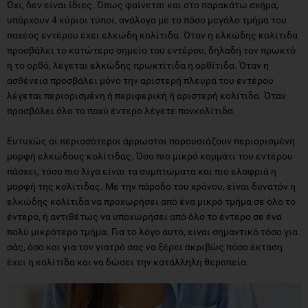
Όχι, δεν είναι ίδιες. Όπως φαίνεται και στο παρακάτω σχήμα,
υπάρχουν 4 κύριοι τύποι, ανάλογα με το πόσο μεγάλο τμήμα του
παχέος εντέρου έχει ελκώδη κολίτιδα. Όταν η ελκώδης κολίτιδα
προσβάλει το κατώτερο σημείο του εντέρου, δηλαδή τον πρωκτό
ή το ορθό, λέγεται ελκώδης πρωκτίτιδα ή ορθίτιδα. Όταν η
ασθένεια προσβάλει μόνο την αριστερή πλευρά του εντέρου
λέγεται περιορισμένη ή περιφερική ή αριστερή κολίτιδα. Όταν
προσβάλει όλο το παχύ έντερο λέγετε πανκολίτιδα.
Ευτυχώς οι περισσότεροι άρρωστοι παρουσιάζουν περιορισμένη
μορφή ελκώδους κολίτιδας. Όσο πιο μικρό κομμάτι του εντέρου
πάσχει, τόσο πιο λίγα είναι τα συμπτώματα και πιο ελαφριά η
μορφή της κολίτιδας. Με την πάροδο του χρόνου, είναι δυνατόν η
ελκώδης κολίτιδα να προχωρήσει από ένα μικρό τμήμα σε όλο το
έντερο, ή αντιθέτως να υποχωρήσει από όλο το έντερο σε ένα
πολύ μικρότερο τμήμα. Για το λόγο αυτό, είναι σημαντικό τόσο για
σάς, όσο και για τον γιατρό σας να ξέρει ακριβώς πόσο έκταση
έχει η κολίτιδα και να δώσει την κατάλληλη θεραπεία.