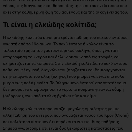
νόσου, της διάγνωσης και θεραπείας της, και του αντίκτυπου που
έχει στην καθημερινή ζωή του ασθενούς και της οικογένειας του.
Τι είναι η ελκώδης κολίτιδα;
Η ελκώδης κολίτιδα είναι μια χρόνια πάθηση του παχέος εντέρου,
γνωστή από το 19ο αιώνα. Το παχύ έντερο ή κόλον είναι το
τελευταίο τμήμα του γαστρεντερικού σωλήνα, όπου γίνεται η
απορρόφηση του νερού και άλλων ουσιών από τις τροφές και
σχηματίζονται τα κόπρανα. Στην ελκώδη κολίτιδα το παχύ έντερο
παθαίνει φλεγμονή, διογκώνεται (πρήζεται) και δημιουργούνται
στην επιφάνεια του έλκη (πληγές) που μπορεί να είναι από πολύ
μικρά έως πολύ μεγάλα. Το “πληγωμένο έντερο” σαν αποτέλεσμα
δεν μπορεί να απορροφήσει το νερό, τα κόπρανα γίνονται υδαρή
(διάρροια), ενώ από τα έλκη βγαίνει πύο και αίμα.
Η ελκώδης κολίτιδα παρουσιάζει μεγάλες ομοιότητες με μια
άλλη πάθηση του εντέρου, που ονομάζεται νόσος του Κρόν (Crohn)
και παλιότερα πίστευαν ότι επρόκειτο για τις ίδιες παθήσεις.
Σήμερα γνωρίζουμε ότι είναι δύο ξεχωριστές καταστάσεις που