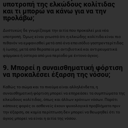
υποτροπή της ελκώδους κολίτιδας
και τι μπορώ να κάνω για να την
προλάβω;
Δυστυχώς δε γνωρίζουμε την αιτία που προκαλεί μια νέα
υποτροπή. Όμως είναι γνωστό ότι η ελκώδης κολίτιδα είναι πιο
πιθανόν να εμφανισθεί μετά από ένα επεισόδιο γαστρεντερίτιδας
ή ίωσης, μετά από θεραπεία με αντιβιοτικά και αντιρευματικά
φάρμακα ή ύστερα από μια περίοδο με έντονο άγχος.
9. Μπορεί η συναισθηματική φόρτιση
να προκαλέσει έξαρση της νόσου;
Καθώς το σώμα και το πνεύμα είναι αλληλένδετα, η
συναισθηματική φόρτιση μπορεί να επηρεάσει τα συμπτώματα της
ελκώδους κολίτιδας, όπως και άλλων χρόνιων νόσων. Παρότι
κάποιες φορές οι ασθενείς έχουν ψυχολογικά προβλήματα πριν
την έξαρση, σε καμία περίπτωση δεν μπορεί να θεωρηθεί ότι το
άγχος μπορεί να είναι η αιτία της νόσου.