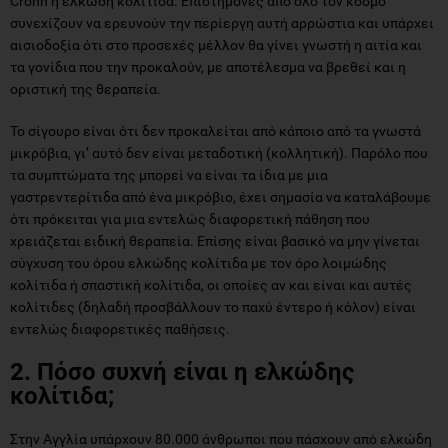
Crohn ή ελκώδη κολίτιδα. Επιστήμονες από όλο τον κόσμο
συνεχίζουν να ερευνούν την περίεργη αυτή αρρώστια και υπάρχει
αισιοδοξία ότι στο προσεχές μέλλον θα γίνει γνωστή η αιτία και
τα γονίδια που την προκαλούν, με αποτέλεσμα να βρεθεί και η
οριστική της θεραπεία.
Το σίγουρο είναι ότι δεν προκαλείται από κάποιο από τα γνωστά
μικρόβια, γι’ αυτό δεν είναι μεταδοτική (κολλητική). Παρόλο που
τα συμπτώματα της μπορεί να είναι τα ίδια με μια
γαστρεντερίτιδα από ένα μικρόβιο, έχει σημασία να καταλάβουμε
ότι πρόκειται για μια εντελώς διαφορετική πάθηση που
χρειάζεται ειδική θεραπεία. Επίσης είναι βασικό να μην γίνεται
σύγχυση του όρου ελκώδης κολίτιδα με τον όρο λοιμώδης
κολίτιδα ή σπαστική κολίτιδα, οι οποίες αν και είναι και αυτές
κολίτιδες (δηλαδή προσβάλλουν το παχύ έντερο ή κόλον) είναι
εντελώς διαφορετικές παθήσεις.
2. Πόσο συχνή είναι η ελκώδης
κολίτιδα;
Στην Αγγλία υπάρχουν 80.000 άνθρωποι που πάσχουν από ελκώδη