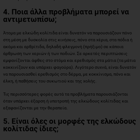
4. Ποια άλλα προβλήματα μπορεί να
αντιμετωπίσω;
Άτομα με ελκώδη κολίτιδα είναι δυνατόν να παρουσιάζουν πόνο
στη μέση με δυσκολία στις κινήσεις, πόνο στα χέρια, στα πόδια ή
ακόμα και αρθρίτιδα, δηλαδή φλεγμονή (πρήξιμο) σε κάποια
άρθρωση των χεριών ή των ποδιών. Σε αρκετές περιπτώσεις
εμφανίζονται άφθες στο στόμα και ερεθισμός στα μάτια (τα μάτια
κοκκινίζουν και υπάρχει φαγούρα). Λιγότερο συχνά, είναι δυνατόν
να παρουσιασθεί ερεθισμός στο δέρμα, με κοκκίνισμα, πόνο και
έλκη, ή παθήσεις του συκωτιού και της χολής.
Τις περισσότερες φορές αυτά τα προβλήματα παρουσιάζονται
όταν υπάρχει έξαρση ή υποτροπή της ελκώδους κολίτιδας και
εξαφανίζονται με την θεραπεία.
5. Είναι όλες οι μορφές της ελκώδους
κολίτιδας ίδιες;