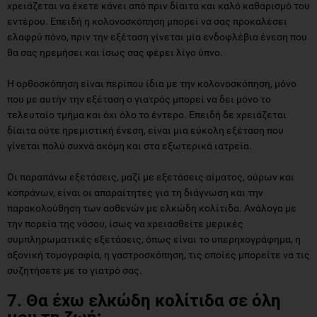
χρειάζεται να έχετε κάνει από πριν δίαιτα και καλό καθαρισμό του
εντέρου. Επειδή η κολονοσκόπηση μπορεί να σας προκαλέσει
ελαφρύ πόνο, πριν την εξέταση γίνεται μία ενδοφλέβια ένεση που
θα σας ηρεμήσει και ίσως σας φέρει λίγο ύπνο.
Η ορθοσκόπηση είναι περίπου ίδια με την κολονοσκόπηση, μόνο
που με αυτήν την εξέταση ο γιατρός μπορεί να δει μόνο το
τελευταίο τμήμα και όχι όλο το έντερο. Επειδή δε χρειάζεται
δίαιτα ούτε ηρεμιστική ένεση, είναι μια εύκολη εξέταση που
γίνεται πολύ συχνά ακόμη και στα εξωτερικά ιατρεία.
Οι παραπάνω εξετάσεις, μαζί με εξετάσεις αίματος, ούρων και
κοπράνων, είναι οι απαραίτητες για τη διάγνωση και την
παρακολούθηση των ασθενών με ελκώδη κολίτιδα. Ανάλογα με
την πορεία της νόσου, ίσως να χρειασθείτε μερικές
συμπληρωματικές εξετάσεις, όπως είναι το υπερηχογράφημα, η
αξονική τομογραφία, η γαστροσκόπηση, τις οποίες μπορείτε να τις
συζητήσετε με το γιατρό σας.
7. Θα έχω ελκώδη κολίτιδα σε όλη