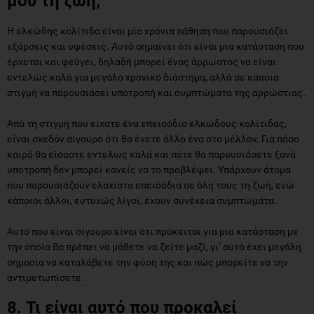
μου τη ζωή;
Η ελκώδης κολίτιδα είναι μία χρόνια πάθηση που παρουσιάζει
εξάρσεις και υφέσεις. Αυτό σημαίνει ότι είναι μια κατάσταση που
έρχεται και φεύγει, δηλαδή μπορεί ένας άρρωστος να είναι
εντελώς καλά για μεγάλο χρονικό διάστημα, αλλά σε κάποια
στιγμή να παρουσιάσει υποτροπή και συμπτώματα της αρρώστιας.
Από τη στιγμή που είχατε ένα επεισόδιο ελκώδους κολίτιδας,
είναι σχεδόν σίγουρο ότι θα έχετε άλλο ένα στο μέλλον. Για πόσο
καιρό θα είσαστε εντελώς καλά και πότε θα παρουσιάσετε ξανά
υποτροπή δεν μπορεί κανείς να το προβλέψει. Υπάρχουν άτομα
που παρουσιάζουν ελάχιστα επεισόδια σε όλη τους τη ζωή, ενώ
κάποιοι άλλοι, ευτυχώς λίγοι, έχουν συνέχεια συμπτώματα.
Αυτό που είναι σίγουρο είναι ότι πρόκειται για μια κατάσταση με
την οποία θα πρέπει να μάθετε να ζείτε μαζί, γι’ αυτό έχει μεγάλη
σημασία να καταλάβετε την φύση της και πώς μπορείτε να την
αντιμετωπίσετε.
8. Τι είναι αυτό που προκαλεί